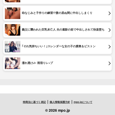
幼なじみと子作りの練習!?妻の居ぬ間に中出ししまくり
義父に襲われた巨乳未亡人 夫の遺影の前で中出しされて快楽堕ち
｢それ気持ちいい！｣スレンダーな女の子の膣奥をピストン
濡れ透けJ○ 雨宿りレ×プ
｜
｜
特商法に基づく表記
個人情報保護方針
mpo.jpについて
© 2026 mpo.jp