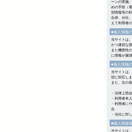
ーンの実施
めの手段（
別情報等の
合併、分社
えて利用者
■個人情報
当サイトは
かつ適切な
また機密性の
に情報が漏
■個人情報
当サイトは
切に対応し
また、次の
・法律上照
・利用者本
・利用者に
合
・当社に対
■個人情報
当サイトは