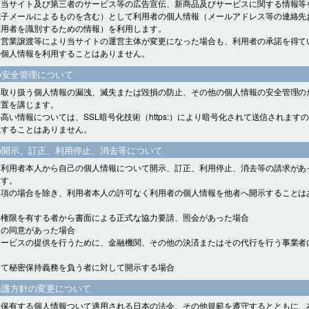
、当サイト及び第三者のサービス等の広告宣伝、新商品及びサービスに関する情報等
電子メールによるものを含む）として利用者の個人情報（メールアドレス等の連絡先
利用者を識別するための情報）を利用します。
、営業譲渡等により当サイトの運営主体が変更になった場合も、利用者の承諾を得て
の個人情報を利用することはありません。
の安全管理について
、取り扱う個人情報の漏洩、滅失または毀損の防止、その他の個人情報の安全管理の
措置を講じます。
高い情報については、SSL暗号化技術（https:）により暗号化されて送信されます
洩することはありません。
の開示、訂正、利用停止、消去等について
、利用者本人から自己の個人情報について開示、訂正、利用停止、消去等の請求があ
ます。
各項の場合を除き、利用者本人の許可なく利用者の個人情報を他者へ開示することは
会権限を有する者から書面による正式な協力要請、照会があった場合
人の同意があった場合
サービスの提供を行うために、金融機関、その他の決済またはその代行を行う事業者
して秘密保持義務を負う者に対して開示する場合
保護方針の変更について
、保有する個人情報ついて適用される日本の法令、その他規範を遵守するとともに、