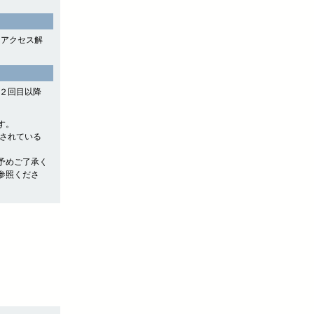
よるアクセス解
や２回目以降
す。
存されている
予めご了承く
参照くださ