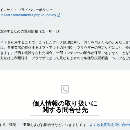
。
インサイト プライバシーポリシー
ratel-ad.com/contents.php?c=policy
識別するための識別情報（ユーザーID）
サイトを利用することで、こうしたデータ処理に対し、許可を与えたものとみなしま
者は、各事業者の提供するオプトアウトの利用や、ブラウザーの設定などにより、外
できます。拒否や削除をされた場合、一部コンテンツの動作が保証できませんことを
定方法はご利用端末・ブラウザによって異なりますので各種取扱説明書・ヘルプをご
個人情報の取り扱いに
関する問合せ先
するご確認、ご要望およびお問合せなどにつきましては、
よくある質問/お問い合わ