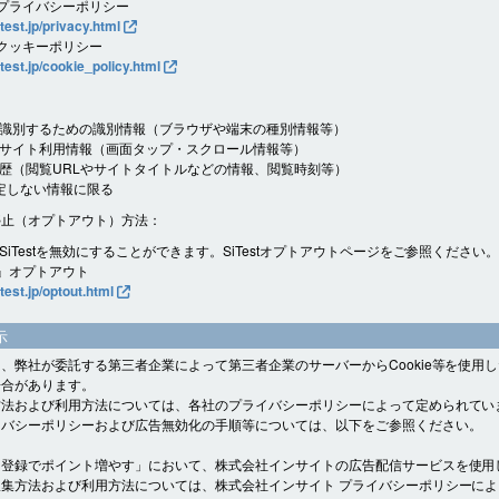
t プライバシーポリシー
itest.jp/privacy.html
t クッキーポリシー
itest.jp/cookie_policy.html
識別するための識別情報（ブラウザや端末の種別情報等）
サイト利用情報（画面タップ・スクロール情報等）
歴（閲覧URLやサイトタイトルなどの情報、閲覧時刻等）
定しない情報に限る
停止（オプトアウト）方法：
SiTestを無効にすることができます。SiTestオプトアウトページをご参照ください
st』オプトアウト
itest.jp/optout.html
示
、弊社が委託する第三者企業によって第三者企業のサーバーからCookie等を使用
場合があります。
方法および利用方法については、各社のプライバシーポリシーによって定められてい
イバシーポリシーおよび広告無効化の手順等については、以下をご参照ください。
ト登録でポイント増やす」において、株式会社インサイトの広告配信サービスを使用
集方法および利用方法については、株式会社インサイト プライバシーポリシーに