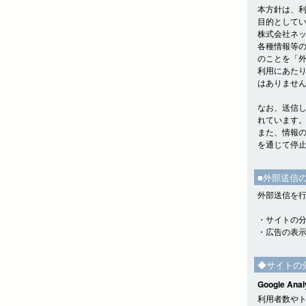
本方針は、
目的として
株式会社ネッ
各種情報等
のことを「
利用にあた
はありませ
なお、送信
れています
また、情報
を通じて停
■外部送信
外部送信を
・サイトの
・広告の表
◆サイトの
Google Anal
利用者数やトラ