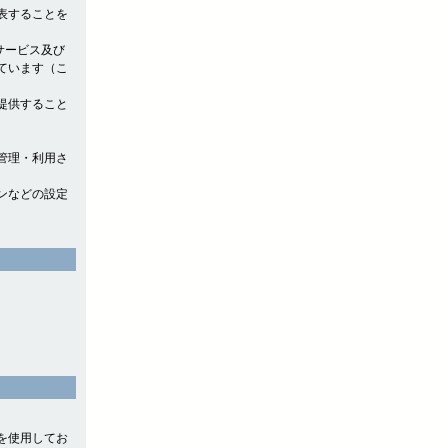
表することを
サービス及び
ています（こ
提供すること
管理・利用さ
ンなどの設定
』を使用してお