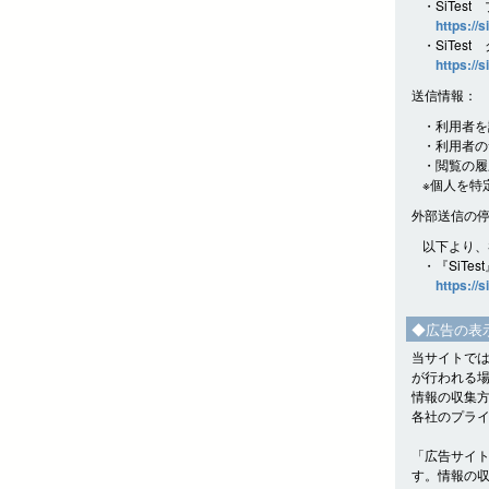
・SiTes
https://s
・SiTes
https://s
送信情報：
・利用者を
・利用者の
・閲覧の履
※個人を特
外部送信の
以下より、
・『SiTe
https://s
◆広告の表
当サイトでは
が行われる
情報の収集
各社のプラ
「広告サイ
す。情報の収