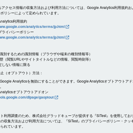
よるアクセス情報の収集方法および利用方法については、Google Analytics利用規約およ
ーポリシーによって定められています。
Analytics利用規約
www.google.com/analytics/terms/jp.html
e プライバシーポリシー
www.google.com/analytics/terms/jp.html
識別するための識別情報（ブラウザや端末の種別情報等）
歴（閲覧URLやサイトタイトルなどの情報、閲覧時刻等）
定しない情報に限る
停止（オプトアウト）方法：
oogle Analyticsを無効にすることができます。Google Analyticsオプトアウト
。
 Analyticsオプトアウトアドオン
tools.google.com/dlpage/gaoptout
ト利用調査のため、株式会社グラッドキューブが提供する『SiTest』を使用してお
の収集方法および利用方法については、『SiTest』のプライバシーポリシー・クッ
められています。