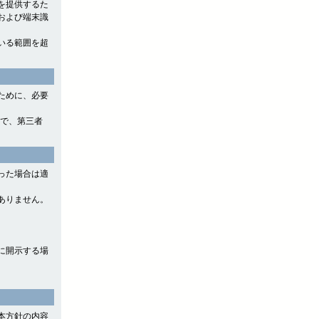
を提供するた
および端末識
いる範囲を超
ために、必要
ので、第三者
った場合は適
ありません。
に開示する場
本方針の内容