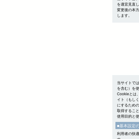
を適宜見直
変更後の本
します。
当サイトでは
を含む）を
Cookie
イト（もしく
にするための
取得するこ
使用目的と
■基本設定
利用者の快適
す。