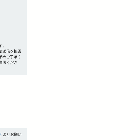
す。
部送信を拒否
予めご了承く
参照くださ
せ
よりお願い