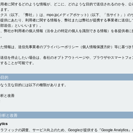
利用者に関するどのような情報が、どこに、どのような目的で送信されるのかを、公
います。
クス（以下、「弊社」）は、mpo.jp(メディアポケット)（以下、「当サイト」）の
の提供にあたり、利用者に関する情報を、弊社または弊社が提携する事業者に送信し
外部送信」といいいます）。
り、弊社が利用者の個人情報（法令上の特定の個人を識別できる情報）を各提供者に
ん。
した情報は、送信先事業者のプライバシーポリシー（個人情報保護方針）等に基づき
。
の送信を停止したい場合は、各社のオプトアウトページや、ブラウザやスマートフォ
止することが可能です。
の目的
行なう主な目的には以下の種類があります。
分析と改善
示
分析と改善
ytics
フィックの調査、サービス向上のため、Googleが提供する『Google Analytics