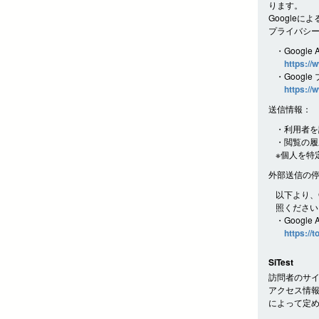
ります。
Googleに
プライバシ
・Google 
https://
・Googl
https://
送信情報：
・利用者を
・閲覧の履
※個人を特
外部送信の
以下より、G
照ください
・Google
https://
SiTest
訪問者のサイ
アクセス情報
によって定