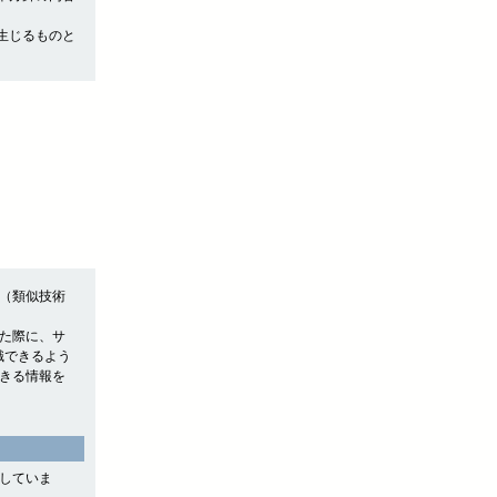
生じるものと
e（類似技術
れた際に、サ
認識できるよう
できる情報を
用していま