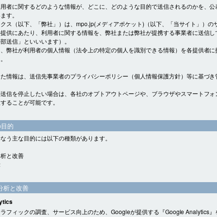
利用者に関するどのような情報が、どこに、どのような目的で送信されるのかを、公
います。
クス（以下、「弊社」）は、mpo.jp(メディアポケット)（以下、「当サイト」）の
の提供にあたり、利用者に関する情報を、弊社または弊社が提携する事業者に送信し
外部送信」といいいます）。
り、弊社が利用者の個人情報（法令上の特定の個人を識別できる情報）を各提供者に
ん。
した情報は、送信先事業者のプライバシーポリシー（個人情報保護方針）等に基づき
。
の送信を停止したい場合は、各社のオプトアウトページや、ブラウザやスマートフォ
止することが可能です。
の目的
行なう主な目的には以下の種類があります。
分析と改善
示
分析と改善
ytics
フィックの調査、サービス向上のため、Googleが提供する『Google Analytics