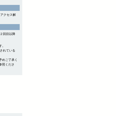
よるアクセス解
や２回目以降
す。
存されている
予めご了承く
参照くださ