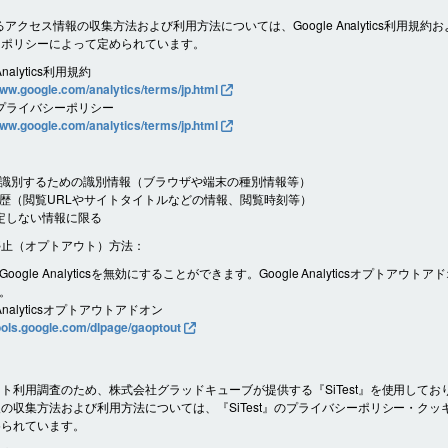
よるアクセス情報の収集方法および利用方法については、Google Analytics利用規約およ
ーポリシーによって定められています。
Analytics利用規約
www.google.com/analytics/terms/jp.html
e プライバシーポリシー
www.google.com/analytics/terms/jp.html
識別するための識別情報（ブラウザや端末の種別情報等）
歴（閲覧URLやサイトタイトルなどの情報、閲覧時刻等）
定しない情報に限る
停止（オプトアウト）方法：
oogle Analyticsを無効にすることができます。Google Analyticsオプトアウト
。
 Analyticsオプトアウトアドオン
tools.google.com/dlpage/gaoptout
ト利用調査のため、株式会社グラッドキューブが提供する『SiTest』を使用してお
の収集方法および利用方法については、『SiTest』のプライバシーポリシー・クッ
められています。