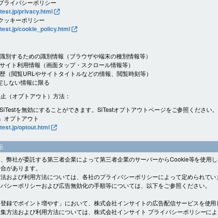
t プライバシーポリシー
itest.jp/privacy.html
t クッキーポリシー
itest.jp/cookie_policy.html
識別するための識別情報（ブラウザや端末の種別情報等）
サイト利用情報（画面タップ・スクロール情報等）
歴（閲覧URLやサイトタイトルなどの情報、閲覧時刻等）
定しない情報に限る
停止（オプトアウト）方法：
SiTestを無効にすることができます。SiTestオプトアウトページをご参照ください
st』オプトアウト
itest.jp/optout.html
示
、弊社が委託する第三者企業によって第三者企業のサーバーからCookie等を使用
場合があります。
方法および利用方法については、各社のプライバシーポリシーによって定められてい
イバシーポリシーおよび広告無効化の手順等については、以下をご参照ください。
ト登録でポイント増やす」において、株式会社インサイトの広告配信サービスを使用
集方法および利用方法については、株式会社インサイト プライバシーポリシーに