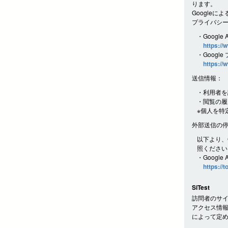
ります。
Googleに
プライバシ
・Google 
https://
・Googl
https://
送信情報：
・利用者を
・閲覧の履
※個人を特
外部送信の
以下より、G
照ください
・Google
https://
SiTest
訪問者のサイ
アクセス情報
によって定