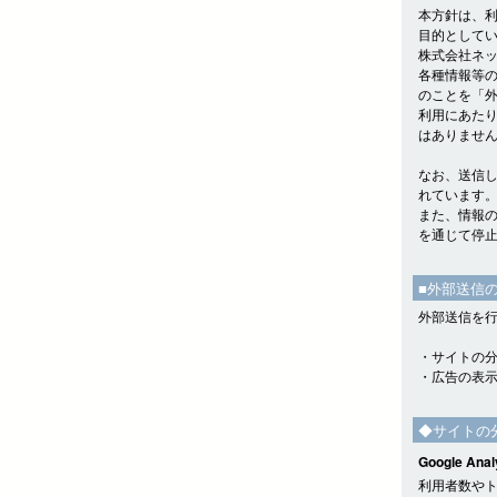
本方針は、
目的として
株式会社ネッ
各種情報等
のことを「
利用にあた
はありませ
なお、送信
れています
また、情報
を通じて停
■外部送信
外部送信を
・サイトの
・広告の表
◆サイトの
Google Anal
利用者数やトラ