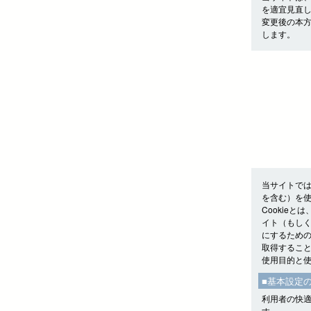
を適宜見直
変更後の本
します。
当サイトでは
を含む）を
Cookie
イト（もしく
にするための
取得するこ
使用目的と
■基本設定
利用者の快適
す。