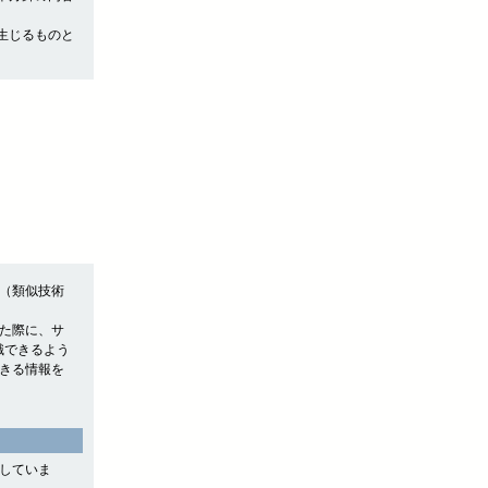
生じるものと
e（類似技術
れた際に、サ
認識できるよう
できる情報を
用していま