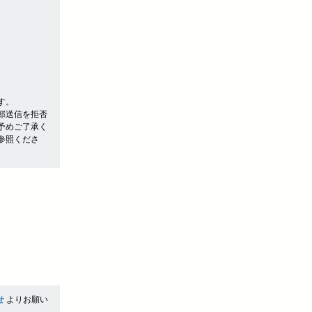
す。
部送信を拒否
予めご了承く
参照くださ
せ
よりお願い