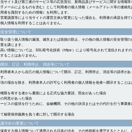
、当サイト及び第三者のサービス等の広告宣伝、新商品及びサービスに関する情報等
電子メールによるものを含む）として利用者の個人情報（メールアドレス等の連絡先
利用者を識別するための情報）を利用します。
、営業譲渡等により当サイトの運営主体が変更になった場合も、利用者の承諾を得て
の個人情報を利用することはありません。
の安全管理について
、取り扱う個人情報の漏洩、滅失または毀損の防止、その他の個人情報の安全管理の
措置を講じます。
高い情報については、SSL暗号化技術（https:）により暗号化されて送信されます
洩することはありません。
の開示、訂正、利用停止、消去等について
、利用者本人から自己の個人情報について開示、訂正、利用停止、消去等の請求があ
ます。
各項の場合を除き、利用者本人の許可なく利用者の個人情報を他者へ開示することは
会権限を有する者から書面による正式な協力要請、照会があった場合
人の同意があった場合
サービスの提供を行うために、金融機関、その他の決済またはその代行を行う事業者
して秘密保持義務を負う者に対して開示する場合
保護方針の変更について
、保有する個人情報ついて適用される日本の法令、その他規範を遵守するとともに、