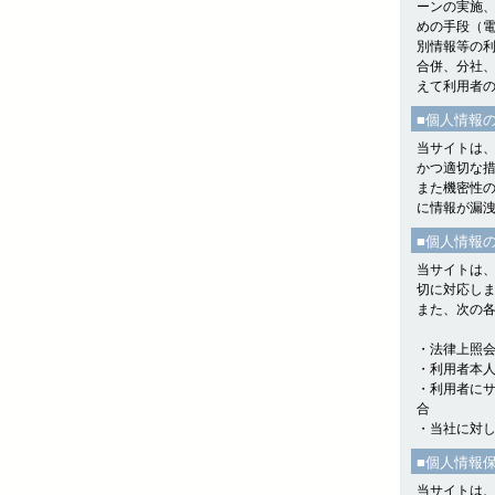
ーンの実施
めの手段（
別情報等の
合併、分社
えて利用者
■個人情報
当サイトは
かつ適切な
また機密性の
に情報が漏
■個人情報
当サイトは
切に対応し
また、次の
・法律上照
・利用者本
・利用者に
合
・当社に対
■個人情報
当サイトは