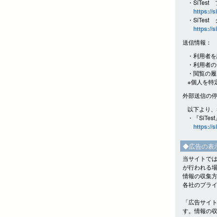
・SiTes
https://s
・SiTes
https://s
送信情報：
・利用者を
・利用者の
・閲覧の履
※個人を特
外部送信の
以下より、
・『SiTe
https://s
◆広告の表
当サイトでは
が行われる
情報の収集
各社のプラ
「広告サイ
す。情報の収