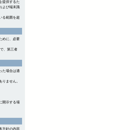
を提供するた
および端末識
いる範囲を超
ために、必要
ので、第三者
った場合は適
ありません。
に開示する場
本方針の内容