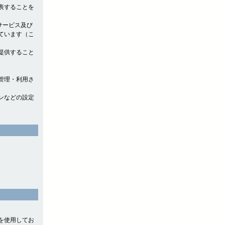
表することを
サービス及び
ています（こ
提供すること
管理・利用さ
ンなどの設定
』を使用してお