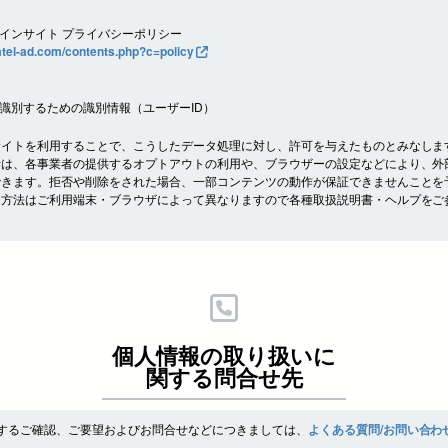
。
インサイト プライバシーポリシー
ratel-ad.com/contents.php?c=policy
識別するための識別情報（ユーザーID）
サイトを利用することで、こうしたデータ処理に対し、許可を与えたものとみなしま
者は、各事業者の提供するオプトアウトの利用や、ブラウザーの設定などにより、外
できます。拒否や削除をされた場合、一部コンテンツの動作が保証できませんことを
定方法はご利用端末・ブラウザによって異なりますので各種取扱説明書・ヘルプをご
個人情報の取り扱いに
関する問合せ先
するご確認、ご要望およびお問合せなどにつきましては、
よくある質問/お問い合わ