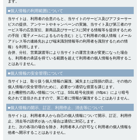
ます。
■個人情報の利用範囲について
当サイトは、利用者の合意のもと、当サイトのサービス及びアフターサー
ビスの提供、アンケートやキャンペーンの実施、当サイト及び第三者のサ
ービス等の広告宣伝、新商品及びサービスに関する情報等を提供するため
の手段（電子メールによるものを含む）として利用者の個人情報（メール
アドレス等の連絡先および端末識別情報等の利用者を識別するための情
報）を利用します。
合併、分社、営業譲渡等により当サイトの運営主体が変更になった場合
も、利用者の承諾を得ている範囲を超えて利用者の個人情報を利用するこ
とはありません。
■個人情報の安全管理について
当サイトは、取り扱う個人情報の漏洩、滅失または毀損の防止、その他の
個人情報の安全管理のために、必要かつ適切な措置を講じます。
また機密性の高い情報については、SSL暗号化技術（https:）により暗号
化されて送信されますので、第三者に情報が漏洩することはありません。
■個人情報の開示、訂正、利用停止、消去等について
当サイトは、利用者本人から自己の個人情報について開示、訂正、利用停
止、消去等の請求があった場合は適切に対応します。
また、次の各項の場合を除き、利用者本人の許可なく利用者の個人情報を
他者へ開示することはありません。