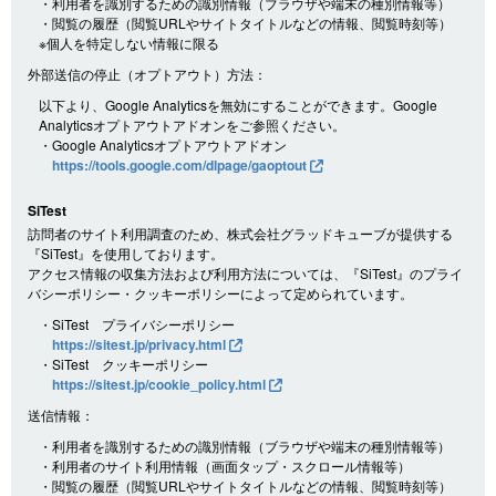
・利用者を識別するための識別情報（ブラウザや端末の種別情報等）
・閲覧の履歴（閲覧URLやサイトタイトルなどの情報、閲覧時刻等）
※個人を特定しない情報に限る
外部送信の停止（オプトアウト）方法：
以下より、Google Analyticsを無効にすることができます。Google
Analyticsオプトアウトアドオンをご参照ください。
・Google Analyticsオプトアウトアドオン
https://tools.google.com/dlpage/gaoptout
SiTest
訪問者のサイト利用調査のため、株式会社グラッドキューブが提供する
『SiTest』を使用しております。
アクセス情報の収集方法および利用方法については、『SiTest』のプライ
バシーポリシー・クッキーポリシーによって定められています。
・SiTest プライバシーポリシー
https://sitest.jp/privacy.html
・SiTest クッキーポリシー
https://sitest.jp/cookie_policy.html
送信情報：
・利用者を識別するための識別情報（ブラウザや端末の種別情報等）
・利用者のサイト利用情報（画面タップ・スクロール情報等）
・閲覧の履歴（閲覧URLやサイトタイトルなどの情報、閲覧時刻等）