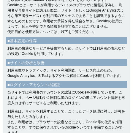
Cookieとは、サイトが利用するデバイスのブラウザに情報を保存し、利
用者が再度サイトに訪れた際に、サイト（もしくはGoogle Analyticsのよ
うな第三者サービス）が利用者のアクセスであることを認識できるように
するためのものです。利用者の承諾を得た場合を除き、Cookieの使用に
よって、個人を特定できる情報を取得することはございません。
使用目的と使用方法については、以下をご覧ください。
■基本設定の保存
利用者の快適なサービスを提供するため、当サイトでは利用者の表示など
の設定にCookieを利用しています。
■サイトの分析と改善
利用者数やトラフィック、サイト利用調査、サービス向上のため、
Google Analytics、SiTestよるアクセス解析にCookieを利用しています。
■ログイン・アカウントの認証
当サイトでは利用者のアカウントの認証にCookieを利用しています。こ
れにより、ページ移動や２回目以降のログインの際にアカウント情報を再
度入力せずにサービスをご利用いただけます。
利用者は、サイトを利用することで、こうしたデータ処理に対し、許可を
与えたものとみなします。
また、利用者は、ブラウザーの設定などにより、Cookie等の使用を拒否
することや、すでに保存されているCookieをいつでも削除することがで
きます。