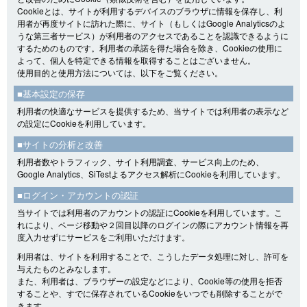
Cookieとは、サイトが利用するデバイスのブラウザに情報を保存し、利
用者が再度サイトに訪れた際に、サイト（もしくはGoogle Analyticsのよ
うな第三者サービス）が利用者のアクセスであることを認識できるように
するためのものです。利用者の承諾を得た場合を除き、Cookieの使用に
よって、個人を特定できる情報を取得することはございません。
使用目的と使用方法については、以下をご覧ください。
■基本設定の保存
利用者の快適なサービスを提供するため、当サイトでは利用者の表示など
の設定にCookieを利用しています。
■サイトの分析と改善
利用者数やトラフィック、サイト利用調査、サービス向上のため、
Google Analytics、SiTestよるアクセス解析にCookieを利用しています。
■ログイン・アカウントの認証
当サイトでは利用者のアカウントの認証にCookieを利用しています。こ
れにより、ページ移動や２回目以降のログインの際にアカウント情報を再
度入力せずにサービスをご利用いただけます。
利用者は、サイトを利用することで、こうしたデータ処理に対し、許可を
与えたものとみなします。
また、利用者は、ブラウザーの設定などにより、Cookie等の使用を拒否
することや、すでに保存されているCookieをいつでも削除することがで
きます。