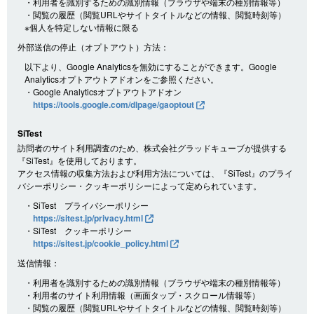
・利用者を識別するための識別情報（ブラウザや端末の種別情報等）
・閲覧の履歴（閲覧URLやサイトタイトルなどの情報、閲覧時刻等）
※個人を特定しない情報に限る
外部送信の停止（オプトアウト）方法：
以下より、Google Analyticsを無効にすることができます。Google
Analyticsオプトアウトアドオンをご参照ください。
・Google Analyticsオプトアウトアドオン
https://tools.google.com/dlpage/gaoptout
SiTest
訪問者のサイト利用調査のため、株式会社グラッドキューブが提供する
『SiTest』を使用しております。
アクセス情報の収集方法および利用方法については、『SiTest』のプライ
バシーポリシー・クッキーポリシーによって定められています。
・SiTest プライバシーポリシー
https://sitest.jp/privacy.html
・SiTest クッキーポリシー
https://sitest.jp/cookie_policy.html
送信情報：
・利用者を識別するための識別情報（ブラウザや端末の種別情報等）
・利用者のサイト利用情報（画面タップ・スクロール情報等）
・閲覧の履歴（閲覧URLやサイトタイトルなどの情報、閲覧時刻等）