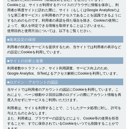
Cookieとは、サイトが利用するデバイスのブラウザに情報を保存し、利
用者が再度サイトに訪れた際に、サイト（もしくはGoogle Analyticsのよ
うな第三者サービス）が利用者のアクセスであることを認識できるように
するためのものです。利用者の承諾を得た場合を除き、Cookieの使用に
よって、個人を特定できる情報を取得することはございません。
使用目的と使用方法については、以下をご覧ください。
■基本設定の保存
利用者の快適なサービスを提供するため、当サイトでは利用者の表示など
の設定にCookieを利用しています。
■サイトの分析と改善
利用者数やトラフィック、サイト利用調査、サービス向上のため、
Google Analytics、SiTestよるアクセス解析にCookieを利用しています。
■ログイン・アカウントの認証
当サイトでは利用者のアカウントの認証にCookieを利用しています。こ
れにより、ページ移動や２回目以降のログインの際にアカウント情報を再
度入力せずにサービスをご利用いただけます。
利用者は、サイトを利用することで、こうしたデータ処理に対し、許可を
与えたものとみなします。
また、利用者は、ブラウザーの設定などにより、Cookie等の使用を拒否
することや、すでに保存されているCookieをいつでも削除することがで
きます。