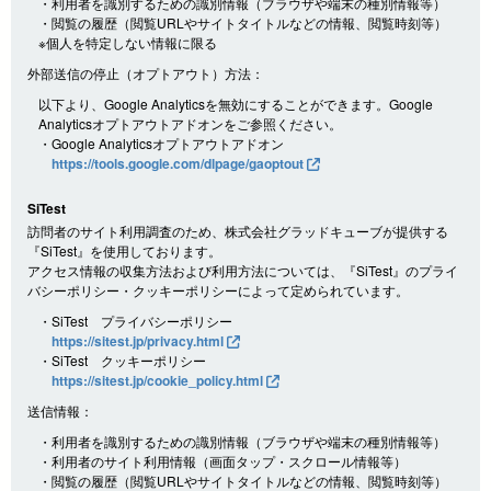
・利用者を識別するための識別情報（ブラウザや端末の種別情報等）
・閲覧の履歴（閲覧URLやサイトタイトルなどの情報、閲覧時刻等）
※個人を特定しない情報に限る
外部送信の停止（オプトアウト）方法：
以下より、Google Analyticsを無効にすることができます。Google
Analyticsオプトアウトアドオンをご参照ください。
・Google Analyticsオプトアウトアドオン
https://tools.google.com/dlpage/gaoptout
SiTest
訪問者のサイト利用調査のため、株式会社グラッドキューブが提供する
『SiTest』を使用しております。
アクセス情報の収集方法および利用方法については、『SiTest』のプライ
バシーポリシー・クッキーポリシーによって定められています。
・SiTest プライバシーポリシー
https://sitest.jp/privacy.html
・SiTest クッキーポリシー
https://sitest.jp/cookie_policy.html
送信情報：
・利用者を識別するための識別情報（ブラウザや端末の種別情報等）
・利用者のサイト利用情報（画面タップ・スクロール情報等）
・閲覧の履歴（閲覧URLやサイトタイトルなどの情報、閲覧時刻等）