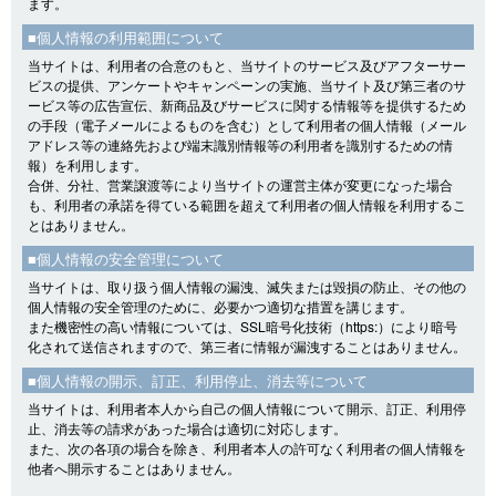
ます。
■個人情報の利用範囲について
当サイトは、利用者の合意のもと、当サイトのサービス及びアフターサー
ビスの提供、アンケートやキャンペーンの実施、当サイト及び第三者のサ
ービス等の広告宣伝、新商品及びサービスに関する情報等を提供するため
の手段（電子メールによるものを含む）として利用者の個人情報（メール
アドレス等の連絡先および端末識別情報等の利用者を識別するための情
報）を利用します。
合併、分社、営業譲渡等により当サイトの運営主体が変更になった場合
も、利用者の承諾を得ている範囲を超えて利用者の個人情報を利用するこ
とはありません。
■個人情報の安全管理について
当サイトは、取り扱う個人情報の漏洩、滅失または毀損の防止、その他の
個人情報の安全管理のために、必要かつ適切な措置を講じます。
また機密性の高い情報については、SSL暗号化技術（https:）により暗号
化されて送信されますので、第三者に情報が漏洩することはありません。
■個人情報の開示、訂正、利用停止、消去等について
当サイトは、利用者本人から自己の個人情報について開示、訂正、利用停
止、消去等の請求があった場合は適切に対応します。
また、次の各項の場合を除き、利用者本人の許可なく利用者の個人情報を
他者へ開示することはありません。