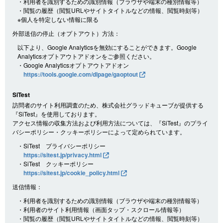
・利用者を識別するための識別情報（ブラウザや端末の種別情報等）
・閲覧の履歴（閲覧URLやサイトタイトルなどの情報、閲覧時刻等）
※個人を特定しない情報に限る
外部送信の停止（オプトアウト）方法：
以下より、Google Analyticsを無効にすることができます。Google
Analyticsオプトアウトアドオンをご参照ください。
・Google Analyticsオプトアウトアドオン
https://tools.google.com/dlpage/gaoptout
SiTest
訪問者のサイト利用調査のため、株式会社グラッドキューブが提供する
『SiTest』を使用しております。
アクセス情報の収集方法および利用方法については、『SiTest』のプライ
バシーポリシー・クッキーポリシーによって定められています。
・SiTest プライバシーポリシー
https://sitest.jp/privacy.html
・SiTest クッキーポリシー
https://sitest.jp/cookie_policy.html
送信情報：
・利用者を識別するための識別情報（ブラウザや端末の種別情報等）
・利用者のサイト利用情報（画面タップ・スクロール情報等）
・閲覧の履歴（閲覧URLやサイトタイトルなどの情報、閲覧時刻等）