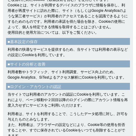
Cookieとは、サイトが利用するデバイスのブラウザに情報を保存し、利
用者が再度サイトに訪れた際に、サイト（もしくはGoogle Analyticsのよ
うな第三者サービス）が利用者のアクセスであることを認識できるように
するためのものです。利用者の承諾を得た場合を除き、Cookieの使用に
よって、個人を特定できる情報を取得することはございません。
使用目的と使用方法については、以下をご覧ください。
■基本設定の保存
利用者の快適なサービスを提供するため、当サイトでは利用者の表示など
の設定にCookieを利用しています。
■サイトの分析と改善
利用者数やトラフィック、サイト利用調査、サービス向上のため、
Google Analytics、SiTestよるアクセス解析にCookieを利用しています。
■ログイン・アカウントの認証
当サイトでは利用者のアカウントの認証にCookieを利用しています。こ
れにより、ページ移動や２回目以降のログインの際にアカウント情報を再
度入力せずにサービスをご利用いただけます。
利用者は、サイトを利用することで、こうしたデータ処理に対し、許可を
与えたものとみなします。
また、利用者は、ブラウザーの設定などにより、Cookie等の使用を拒否
することや、すでに保存されているCookieをいつでも削除することがで
きます。