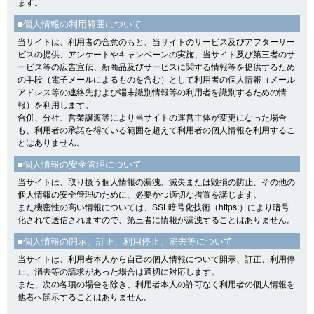
ます。
■個人情報の利用範囲について
当サイトは、利用者の合意のもと、当サイトのサービス及びアフターサー
ビスの提供、アンケートやキャンペーンの実施、当サイト及び第三者のサ
ービス等の広告宣伝、新商品及びサービスに関する情報等を提供するため
の手段（電子メールによるものを含む）として利用者の個人情報（メール
アドレス等の連絡先および端末識別情報等の利用者を識別するための情
報）を利用します。
合併、分社、営業譲渡等により当サイトの運営主体が変更になった場合
も、利用者の承諾を得ている範囲を超えて利用者の個人情報を利用するこ
とはありません。
■個人情報の安全管理について
当サイトは、取り扱う個人情報の漏洩、滅失または毀損の防止、その他の
個人情報の安全管理のために、必要かつ適切な措置を講じます。
また機密性の高い情報については、SSL暗号化技術（https:）により暗号
化されて送信されますので、第三者に情報が漏洩することはありません。
■個人情報の開示、訂正、利用停止、消去等について
当サイトは、利用者本人から自己の個人情報について開示、訂正、利用停
止、消去等の請求があった場合は適切に対応します。
また、次の各項の場合を除き、利用者本人の許可なく利用者の個人情報を
他者へ開示することはありません。