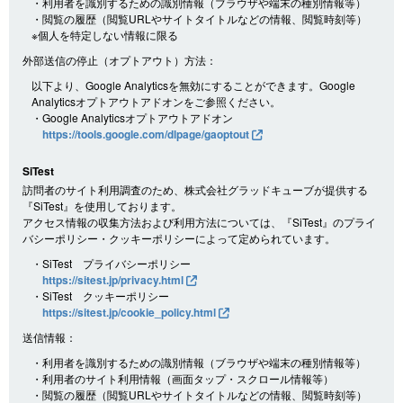
・利用者を識別するための識別情報（ブラウザや端末の種別情報等）
・閲覧の履歴（閲覧URLやサイトタイトルなどの情報、閲覧時刻等）
※個人を特定しない情報に限る
外部送信の停止（オプトアウト）方法：
以下より、Google Analyticsを無効にすることができます。Google
Analyticsオプトアウトアドオンをご参照ください。
・Google Analyticsオプトアウトアドオン
https://tools.google.com/dlpage/gaoptout
SiTest
訪問者のサイト利用調査のため、株式会社グラッドキューブが提供する
『SiTest』を使用しております。
アクセス情報の収集方法および利用方法については、『SiTest』のプライ
バシーポリシー・クッキーポリシーによって定められています。
・SiTest プライバシーポリシー
https://sitest.jp/privacy.html
・SiTest クッキーポリシー
https://sitest.jp/cookie_policy.html
送信情報：
・利用者を識別するための識別情報（ブラウザや端末の種別情報等）
・利用者のサイト利用情報（画面タップ・スクロール情報等）
・閲覧の履歴（閲覧URLやサイトタイトルなどの情報、閲覧時刻等）