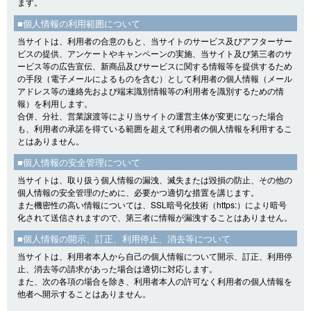
ます。
■個人情報の利用範囲について
当サイトは、利用者の合意のもと、当サイトのサービス及びアフターサー
ビスの提供、アンケートやキャンペーンの実施、当サイト及び第三者のサ
ービス等の広告宣伝、新商品及びサービスに関する情報等を提供するため
の手段（電子メールによるものを含む）として利用者の個人情報（メール
アドレス等の連絡先および端末識別情報等の利用者を識別するための情
報）を利用します。
合併、分社、営業譲渡等により当サイトの運営主体が変更になった場合
も、利用者の承諾を得ている範囲を超えて利用者の個人情報を利用するこ
とはありません。
■個人情報の安全管理について
当サイトは、取り扱う個人情報の漏洩、滅失または毀損の防止、その他の
個人情報の安全管理のために、必要かつ適切な措置を講じます。
また機密性の高い情報については、SSL暗号化技術（https:）により暗号
化されて送信されますので、第三者に情報が漏洩することはありません。
■個人情報の開示、訂正、利用停止、消去等について
当サイトは、利用者本人から自己の個人情報について開示、訂正、利用停
止、消去等の請求があった場合は適切に対応します。
また、次の各項の場合を除き、利用者本人の許可なく利用者の個人情報を
他者へ開示することはありません。