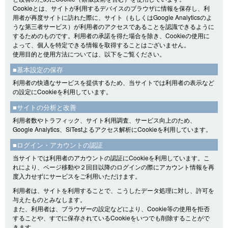
Cookieとは、サイトが利用するデバイスのブラウザに情報を保存し、利
用者が再度サイトに訪れた際に、サイト（もしくはGoogle Analyticsのよ
うな第三者サービス）が利用者のアクセスであることを認識できるように
するためのものです。利用者の承諾を得た場合を除き、Cookieの使用に
よって、個人を特定できる情報を取得することはございません。
使用目的と使用方法については、以下をご覧ください。
■基本設定の保存
利用者の快適なサービスを提供するため、当サイトでは利用者の表示など
の設定にCookieを利用しています。
■サイトの分析と改善
利用者数やトラフィック、サイト利用調査、サービス向上のため、
Google Analytics、SiTestよるアクセス解析にCookieを利用しています。
■ログイン・アカウントの認証
当サイトでは利用者のアカウントの認証にCookieを利用しています。こ
れにより、ページ移動や２回目以降のログインの際にアカウント情報を再
度入力せずにサービスをご利用いただけます。
利用者は、サイトを利用することで、こうしたデータ処理に対し、許可を
与えたものとみなします。
また、利用者は、ブラウザーの設定などにより、Cookie等の使用を拒否
することや、すでに保存されているCookieをいつでも削除することがで
きます。