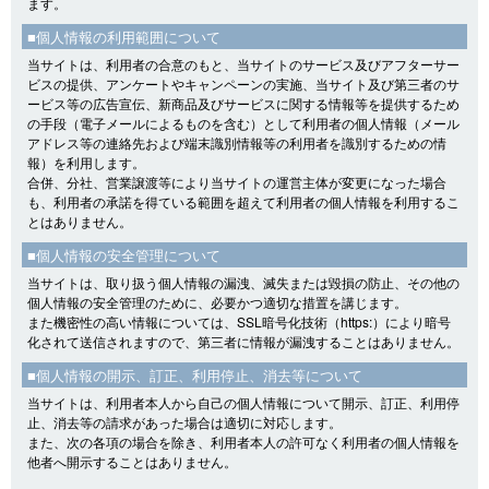
ます。
■個人情報の利用範囲について
当サイトは、利用者の合意のもと、当サイトのサービス及びアフターサー
ビスの提供、アンケートやキャンペーンの実施、当サイト及び第三者のサ
ービス等の広告宣伝、新商品及びサービスに関する情報等を提供するため
の手段（電子メールによるものを含む）として利用者の個人情報（メール
アドレス等の連絡先および端末識別情報等の利用者を識別するための情
報）を利用します。
合併、分社、営業譲渡等により当サイトの運営主体が変更になった場合
も、利用者の承諾を得ている範囲を超えて利用者の個人情報を利用するこ
とはありません。
■個人情報の安全管理について
当サイトは、取り扱う個人情報の漏洩、滅失または毀損の防止、その他の
個人情報の安全管理のために、必要かつ適切な措置を講じます。
また機密性の高い情報については、SSL暗号化技術（https:）により暗号
化されて送信されますので、第三者に情報が漏洩することはありません。
■個人情報の開示、訂正、利用停止、消去等について
当サイトは、利用者本人から自己の個人情報について開示、訂正、利用停
止、消去等の請求があった場合は適切に対応します。
また、次の各項の場合を除き、利用者本人の許可なく利用者の個人情報を
他者へ開示することはありません。