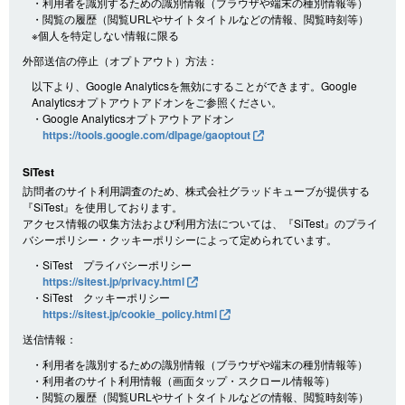
・利用者を識別するための識別情報（ブラウザや端末の種別情報等）
・閲覧の履歴（閲覧URLやサイトタイトルなどの情報、閲覧時刻等）
※個人を特定しない情報に限る
外部送信の停止（オプトアウト）方法：
以下より、Google Analyticsを無効にすることができます。Google
Analyticsオプトアウトアドオンをご参照ください。
・Google Analyticsオプトアウトアドオン
https://tools.google.com/dlpage/gaoptout
SiTest
訪問者のサイト利用調査のため、株式会社グラッドキューブが提供する
『SiTest』を使用しております。
アクセス情報の収集方法および利用方法については、『SiTest』のプライ
バシーポリシー・クッキーポリシーによって定められています。
・SiTest プライバシーポリシー
https://sitest.jp/privacy.html
・SiTest クッキーポリシー
https://sitest.jp/cookie_policy.html
送信情報：
・利用者を識別するための識別情報（ブラウザや端末の種別情報等）
・利用者のサイト利用情報（画面タップ・スクロール情報等）
・閲覧の履歴（閲覧URLやサイトタイトルなどの情報、閲覧時刻等）