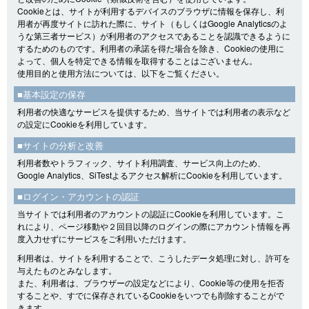
Cookieとは、サイトが利用するデバイスのブラウザに情報を保存し、利
用者が再度サイトに訪れた際に、サイト（もしくはGoogle Analyticsのよ
うな第三者サービス）が利用者のアクセスであることを認識できるように
するためのものです。利用者の承諾を得た場合を除き、Cookieの使用に
よって、個人を特定できる情報を取得することはございません。
使用目的と使用方法については、以下をご覧ください。
■基本設定の保存
利用者の快適なサービスを提供するため、当サイトでは利用者の表示など
の設定にCookieを利用しています。
■サイトの分析と改善
利用者数やトラフィック、サイト利用調査、サービス向上のため、
Google Analytics、SiTestよるアクセス解析にCookieを利用しています。
■ログイン・アカウントの認証
当サイトでは利用者のアカウントの認証にCookieを利用しています。こ
れにより、ページ移動や２回目以降のログインの際にアカウント情報を再
度入力せずにサービスをご利用いただけます。
利用者は、サイトを利用することで、こうしたデータ処理に対し、許可を
与えたものとみなします。
また、利用者は、ブラウザーの設定などにより、Cookie等の使用を拒否
することや、すでに保存されているCookieをいつでも削除することがで
きます。