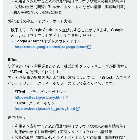
・利用者を識別するための識別情報（ブラウザや端末の種別情報等）
・閲覧の履歴（閲覧URLやサイトタイトルなどの情報、閲覧時刻等）
※個人を特定しない情報に限る
外部送信の停止（オプトアウト）方法：
以下より、Google Analyticsを無効にすることができます。Google
Analyticsオプトアウトアドオンをご参照ください。
・Google Analyticsオプトアウトアドオン
https://tools.google.com/dlpage/gaoptout
SiTest
訪問者のサイト利用調査のため、株式会社グラッドキューブが提供する
『SiTest』を使用しております。
アクセス情報の収集方法および利用方法については、『SiTest』のプライ
バシーポリシー・クッキーポリシーによって定められています。
・SiTest プライバシーポリシー
https://sitest.jp/privacy.html
・SiTest クッキーポリシー
https://sitest.jp/cookie_policy.html
送信情報：
・利用者を識別するための識別情報（ブラウザや端末の種別情報等）
・利用者のサイト利用情報（画面タップ・スクロール情報等）
・閲覧の履歴（閲覧URLやサイトタイトルなどの情報、閲覧時刻等）