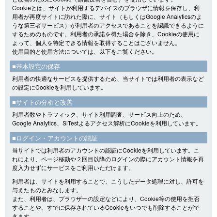
Cookieとは、サイトが利用するデバイスのブラウザに情報を保存し、利
用者が再度サイトに訪れた際に、サイト（もしくはGoogle Analyticsのよ
うな第三者サービス）が利用者のアクセスであることを認識できるように
するためのものです。利用者の承諾を得た場合を除き、Cookieの使用に
よって、個人を特定できる情報を取得することはございません。
使用目的と使用方法については、以下をご覧ください。
■基本設定の保存
利用者の快適なサービスを提供するため、当サイトでは利用者の表示など
の設定にCookieを利用しています。
■サイトの分析と改善
利用者数やトラフィック、サイト利用調査、サービス向上のため、
Google Analytics、SiTestよるアクセス解析にCookieを利用しています。
■ログイン・アカウントの認証
当サイトでは利用者のアカウントの認証にCookieを利用しています。こ
れにより、ページ移動や２回目以降のログインの際にアカウント情報を再
度入力せずにサービスをご利用いただけます。
利用者は、サイトを利用することで、こうしたデータ処理に対し、許可を
与えたものとみなします。
また、利用者は、ブラウザーの設定などにより、Cookie等の使用を拒否
することや、すでに保存されているCookieをいつでも削除することがで
きます。