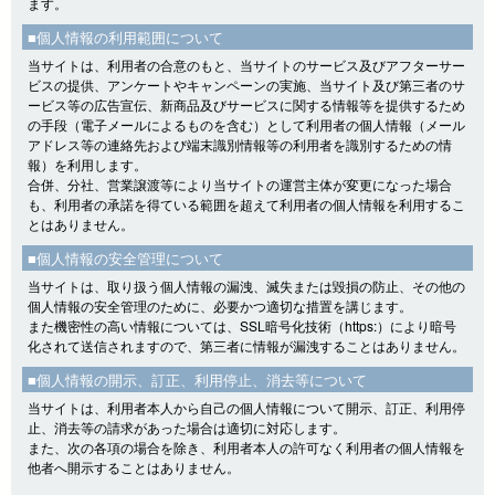
ます。
■個人情報の利用範囲について
当サイトは、利用者の合意のもと、当サイトのサービス及びアフターサー
ビスの提供、アンケートやキャンペーンの実施、当サイト及び第三者のサ
ービス等の広告宣伝、新商品及びサービスに関する情報等を提供するため
の手段（電子メールによるものを含む）として利用者の個人情報（メール
アドレス等の連絡先および端末識別情報等の利用者を識別するための情
報）を利用します。
合併、分社、営業譲渡等により当サイトの運営主体が変更になった場合
も、利用者の承諾を得ている範囲を超えて利用者の個人情報を利用するこ
とはありません。
■個人情報の安全管理について
当サイトは、取り扱う個人情報の漏洩、滅失または毀損の防止、その他の
個人情報の安全管理のために、必要かつ適切な措置を講じます。
また機密性の高い情報については、SSL暗号化技術（https:）により暗号
化されて送信されますので、第三者に情報が漏洩することはありません。
■個人情報の開示、訂正、利用停止、消去等について
当サイトは、利用者本人から自己の個人情報について開示、訂正、利用停
止、消去等の請求があった場合は適切に対応します。
また、次の各項の場合を除き、利用者本人の許可なく利用者の個人情報を
他者へ開示することはありません。