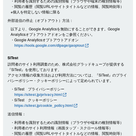
・利用者を識別するための識別情報（ブラウザや端末の種別情報等）
・閲覧の履歴（閲覧URLやサイトタイトルなどの情報、閲覧時刻等）
※個人を特定しない情報に限る
外部送信の停止（オプトアウト）方法：
以下より、Google Analyticsを無効にすることができます。Google
Analyticsオプトアウトアドオンをご参照ください。
・Google Analyticsオプトアウトアドオン
https://tools.google.com/dlpage/gaoptout
SiTest
訪問者のサイト利用調査のため、株式会社グラッドキューブが提供する
『SiTest』を使用しております。
アクセス情報の収集方法および利用方法については、『SiTest』のプライ
バシーポリシー・クッキーポリシーによって定められています。
・SiTest プライバシーポリシー
https://sitest.jp/privacy.html
・SiTest クッキーポリシー
https://sitest.jp/cookie_policy.html
送信情報：
・利用者を識別するための識別情報（ブラウザや端末の種別情報等）
・利用者のサイト利用情報（画面タップ・スクロール情報等）
・閲覧の履歴（閲覧URLやサイトタイトルなどの情報、閲覧時刻等）