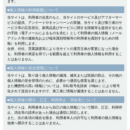
ます。
■個人情報の利用範囲について
当サイトは、利用者の合意のもと、当サイトのサービス及びアフターサー
ビスの提供、アンケートやキャンペーンの実施、当サイト及び第三者のサ
ービス等の広告宣伝、新商品及びサービスに関する情報等を提供するため
の手段（電子メールによるものを含む）として利用者の個人情報（メール
アドレス等の連絡先および端末識別情報等の利用者を識別するための情
報）を利用します。
合併、分社、営業譲渡等により当サイトの運営主体が変更になった場合
も、利用者の承諾を得ている範囲を超えて利用者の個人情報を利用するこ
とはありません。
■個人情報の安全管理について
当サイトは、取り扱う個人情報の漏洩、滅失または毀損の防止、その他の
個人情報の安全管理のために、必要かつ適切な措置を講じます。
また機密性の高い情報については、SSL暗号化技術（https:）により暗号
化されて送信されますので、第三者に情報が漏洩することはありません。
■個人情報の開示、訂正、利用停止、消去等について
当サイトは、利用者本人から自己の個人情報について開示、訂正、利用停
止、消去等の請求があった場合は適切に対応します。
また、次の各項の場合を除き、利用者本人の許可なく利用者の個人情報を
他者へ開示することはありません。