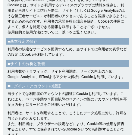
Cookieとは、サイトが利用するデバイスのブラウザに情報を保存し、利
用者が再度サイトに訪れた際に、サイト（もしくはGoogle Analyticsのよ
うな第三者サービス）が利用者のアクセスであることを認識できるように
するためのものです。利用者の承諾を得た場合を除き、Cookieの使用に
よって、個人を特定できる情報を取得することはございません。
使用目的と使用方法については、以下をご覧ください。
■基本設定の保存
利用者の快適なサービスを提供するため、当サイトでは利用者の表示など
の設定にCookieを利用しています。
■サイトの分析と改善
利用者数やトラフィック、サイト利用調査、サービス向上のため、
Google Analytics、SiTestよるアクセス解析にCookieを利用しています。
■ログイン・アカウントの認証
当サイトでは利用者のアカウントの認証にCookieを利用しています。こ
れにより、ページ移動や２回目以降のログインの際にアカウント情報を再
度入力せずにサービスをご利用いただけます。
利用者は、サイトを利用することで、こうしたデータ処理に対し、許可を
与えたものとみなします。
また、利用者は、ブラウザーの設定などにより、Cookie等の使用を拒否
することや、すでに保存されているCookieをいつでも削除することがで
きます。