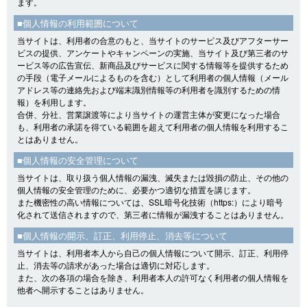
ます。
■個人情報の利用範囲について
当サイトは、利用者の合意のもと、当サイトのサービス及びアフターサー
ビスの提供、アンケートやキャンペーンの実施、当サイト及び第三者のサ
ービス等の広告宣伝、新商品及びサービスに関する情報等を提供するため
の手段（電子メールによるものを含む）として利用者の個人情報（メール
アドレス等の連絡先および端末識別情報等の利用者を識別するための情
報）を利用します。
合併、分社、営業譲渡等により当サイトの運営主体が変更になった場合
も、利用者の承諾を得ている範囲を超えて利用者の個人情報を利用するこ
とはありません。
■個人情報の安全管理について
当サイトは、取り扱う個人情報の漏洩、滅失または毀損の防止、その他の
個人情報の安全管理のために、必要かつ適切な措置を講じます。
また機密性の高い情報については、SSL暗号化技術（https:）により暗号
化されて送信されますので、第三者に情報が漏洩することはありません。
■個人情報の開示、訂正、利用停止、消去等について
当サイトは、利用者本人から自己の個人情報について開示、訂正、利用停
止、消去等の請求があった場合は適切に対応します。
また、次の各項の場合を除き、利用者本人の許可なく利用者の個人情報を
他者へ開示することはありません。