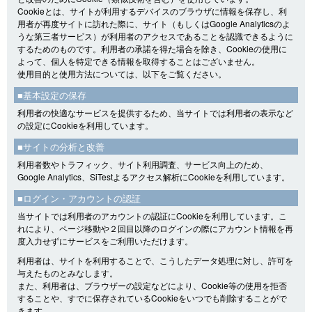
Cookieとは、サイトが利用するデバイスのブラウザに情報を保存し、利
用者が再度サイトに訪れた際に、サイト（もしくはGoogle Analyticsのよ
うな第三者サービス）が利用者のアクセスであることを認識できるように
するためのものです。利用者の承諾を得た場合を除き、Cookieの使用に
よって、個人を特定できる情報を取得することはございません。
使用目的と使用方法については、以下をご覧ください。
■基本設定の保存
利用者の快適なサービスを提供するため、当サイトでは利用者の表示など
の設定にCookieを利用しています。
■サイトの分析と改善
利用者数やトラフィック、サイト利用調査、サービス向上のため、
Google Analytics、SiTestよるアクセス解析にCookieを利用しています。
■ログイン・アカウントの認証
当サイトでは利用者のアカウントの認証にCookieを利用しています。こ
れにより、ページ移動や２回目以降のログインの際にアカウント情報を再
度入力せずにサービスをご利用いただけます。
利用者は、サイトを利用することで、こうしたデータ処理に対し、許可を
与えたものとみなします。
また、利用者は、ブラウザーの設定などにより、Cookie等の使用を拒否
することや、すでに保存されているCookieをいつでも削除することがで
きます。