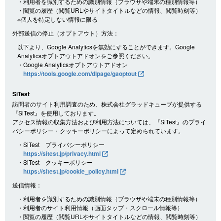
・利用者を識別するための識別情報（ブラウザや端末の種別情報等）
・閲覧の履歴（閲覧URLやサイトタイトルなどの情報、閲覧時刻等）
※個人を特定しない情報に限る
外部送信の停止（オプトアウト）方法：
以下より、Google Analyticsを無効にすることができます。Google
Analyticsオプトアウトアドオンをご参照ください。
・Google Analyticsオプトアウトアドオン
https://tools.google.com/dlpage/gaoptout
SiTest
訪問者のサイト利用調査のため、株式会社グラッドキューブが提供する
『SiTest』を使用しております。
アクセス情報の収集方法および利用方法については、『SiTest』のプライ
バシーポリシー・クッキーポリシーによって定められています。
・SiTest プライバシーポリシー
https://sitest.jp/privacy.html
・SiTest クッキーポリシー
https://sitest.jp/cookie_policy.html
送信情報：
・利用者を識別するための識別情報（ブラウザや端末の種別情報等）
・利用者のサイト利用情報（画面タップ・スクロール情報等）
・閲覧の履歴（閲覧URLやサイトタイトルなどの情報、閲覧時刻等）