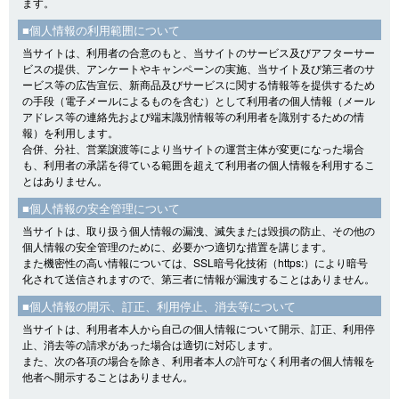
ます。
■個人情報の利用範囲について
当サイトは、利用者の合意のもと、当サイトのサービス及びアフターサー
ビスの提供、アンケートやキャンペーンの実施、当サイト及び第三者のサ
ービス等の広告宣伝、新商品及びサービスに関する情報等を提供するため
の手段（電子メールによるものを含む）として利用者の個人情報（メール
アドレス等の連絡先および端末識別情報等の利用者を識別するための情
報）を利用します。
合併、分社、営業譲渡等により当サイトの運営主体が変更になった場合
も、利用者の承諾を得ている範囲を超えて利用者の個人情報を利用するこ
とはありません。
■個人情報の安全管理について
当サイトは、取り扱う個人情報の漏洩、滅失または毀損の防止、その他の
個人情報の安全管理のために、必要かつ適切な措置を講じます。
また機密性の高い情報については、SSL暗号化技術（https:）により暗号
化されて送信されますので、第三者に情報が漏洩することはありません。
■個人情報の開示、訂正、利用停止、消去等について
当サイトは、利用者本人から自己の個人情報について開示、訂正、利用停
止、消去等の請求があった場合は適切に対応します。
また、次の各項の場合を除き、利用者本人の許可なく利用者の個人情報を
他者へ開示することはありません。