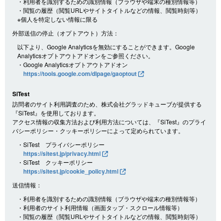
・利用者を識別するための識別情報（ブラウザや端末の種別情報等）
・閲覧の履歴（閲覧URLやサイトタイトルなどの情報、閲覧時刻等）
※個人を特定しない情報に限る
外部送信の停止（オプトアウト）方法：
以下より、Google Analyticsを無効にすることができます。Google
Analyticsオプトアウトアドオンをご参照ください。
・Google Analyticsオプトアウトアドオン
https://tools.google.com/dlpage/gaoptout
SiTest
訪問者のサイト利用調査のため、株式会社グラッドキューブが提供する
『SiTest』を使用しております。
アクセス情報の収集方法および利用方法については、『SiTest』のプライ
バシーポリシー・クッキーポリシーによって定められています。
・SiTest プライバシーポリシー
https://sitest.jp/privacy.html
・SiTest クッキーポリシー
https://sitest.jp/cookie_policy.html
送信情報：
・利用者を識別するための識別情報（ブラウザや端末の種別情報等）
・利用者のサイト利用情報（画面タップ・スクロール情報等）
・閲覧の履歴（閲覧URLやサイトタイトルなどの情報、閲覧時刻等）