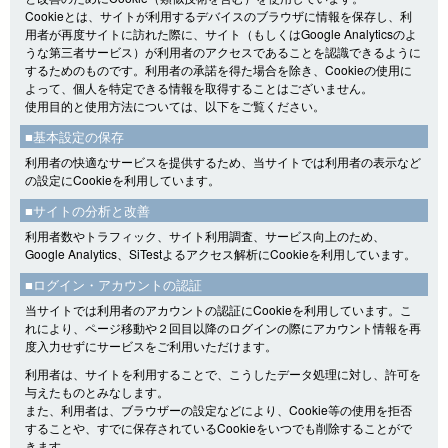
Cookieとは、サイトが利用するデバイスのブラウザに情報を保存し、利
用者が再度サイトに訪れた際に、サイト（もしくはGoogle Analyticsのよ
うな第三者サービス）が利用者のアクセスであることを認識できるように
するためのものです。利用者の承諾を得た場合を除き、Cookieの使用に
よって、個人を特定できる情報を取得することはございません。
使用目的と使用方法については、以下をご覧ください。
■基本設定の保存
利用者の快適なサービスを提供するため、当サイトでは利用者の表示など
の設定にCookieを利用しています。
■サイトの分析と改善
利用者数やトラフィック、サイト利用調査、サービス向上のため、
Google Analytics、SiTestよるアクセス解析にCookieを利用しています。
■ログイン・アカウントの認証
当サイトでは利用者のアカウントの認証にCookieを利用しています。こ
れにより、ページ移動や２回目以降のログインの際にアカウント情報を再
度入力せずにサービスをご利用いただけます。
利用者は、サイトを利用することで、こうしたデータ処理に対し、許可を
与えたものとみなします。
また、利用者は、ブラウザーの設定などにより、Cookie等の使用を拒否
することや、すでに保存されているCookieをいつでも削除することがで
きます。