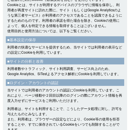
Cookieとは、サイトが利用するデバイスのブラウザに情報を保存し、利
用者が再度サイトに訪れた際に、サイト（もしくはGoogle Analyticsのよ
うな第三者サービス）が利用者のアクセスであることを認識できるように
するためのものです。利用者の承諾を得た場合を除き、Cookieの使用に
よって、個人を特定できる情報を取得することはございません。
使用目的と使用方法については、以下をご覧ください。
■基本設定の保存
利用者の快適なサービスを提供するため、当サイトでは利用者の表示など
の設定にCookieを利用しています。
■サイトの分析と改善
利用者数やトラフィック、サイト利用調査、サービス向上のため、
Google Analytics、SiTestよるアクセス解析にCookieを利用しています。
■ログイン・アカウントの認証
当サイトでは利用者のアカウントの認証にCookieを利用しています。こ
れにより、ページ移動や２回目以降のログインの際にアカウント情報を再
度入力せずにサービスをご利用いただけます。
利用者は、サイトを利用することで、こうしたデータ処理に対し、許可を
与えたものとみなします。
また、利用者は、ブラウザーの設定などにより、Cookie等の使用を拒否
することや、すでに保存されているCookieをいつでも削除することがで
きます。