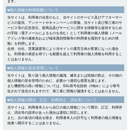
ます。
■個人情報の利用範囲について
当サイトは、利用者の合意のもと、当サイトのサービス及びアフターサー
ビスの提供、アンケートやキャンペーンの実施、当サイト及び第三者のサ
ービス等の広告宣伝、新商品及びサービスに関する情報等を提供するため
の手段（電子メールによるものを含む）として利用者の個人情報（メール
アドレス等の連絡先および端末識別情報等の利用者を識別するための情
報）を利用します。
合併、分社、営業譲渡等により当サイトの運営主体が変更になった場合
も、利用者の承諾を得ている範囲を超えて利用者の個人情報を利用するこ
とはありません。
■個人情報の安全管理について
当サイトは、取り扱う個人情報の漏洩、滅失または毀損の防止、その他の
個人情報の安全管理のために、必要かつ適切な措置を講じます。
また機密性の高い情報については、SSL暗号化技術（https:）により暗号
化されて送信されますので、第三者に情報が漏洩することはありません。
■個人情報の開示、訂正、利用停止、消去等について
当サイトは、利用者本人から自己の個人情報について開示、訂正、利用停
止、消去等の請求があった場合は適切に対応します。
また、次の各項の場合を除き、利用者本人の許可なく利用者の個人情報を
他者へ開示することはありません。