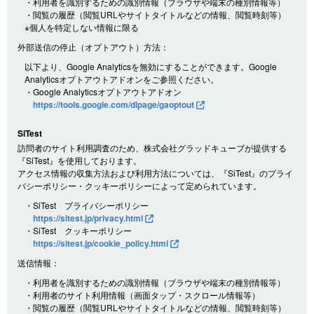
・利用者を識別するための識別情報（ブラウザや端末の種別情報等）
・閲覧の履歴（閲覧URLやサイトタイトルなどの情報、閲覧時刻等）
※個人を特定しない情報に限る
外部送信の停止（オプトアウト）方法：
以下より、Google Analyticsを無効にすることができます。Google
Analyticsオプトアウトアドオンをご参照ください。
・Google Analyticsオプトアウトアドオン
https://tools.google.com/dlpage/gaoptout
SiTest
訪問者のサイト利用調査のため、株式会社グラッドキューブが提供する
『SiTest』を使用しております。
アクセス情報の収集方法および利用方法については、『SiTest』のプライ
バシーポリシー・クッキーポリシーによって定められています。
・SiTest プライバシーポリシー
https://sitest.jp/privacy.html
・SiTest クッキーポリシー
https://sitest.jp/cookie_policy.html
送信情報：
・利用者を識別するための識別情報（ブラウザや端末の種別情報等）
・利用者のサイト利用情報（画面タップ・スクロール情報等）
・閲覧の履歴（閲覧URLやサイトタイトルなどの情報、閲覧時刻等）