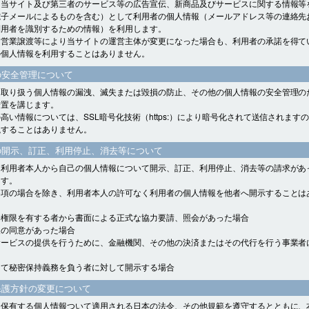
、当サイト及び第三者のサービス等の広告宣伝、新商品及びサービスに関する情報等
電子メールによるものを含む）として利用者の個人情報（メールアドレス等の連絡先
利用者を識別するための情報）を利用します。
、営業譲渡等により当サイトの運営主体が変更になった場合も、利用者の承諾を得て
の個人情報を利用することはありません。
の安全管理について
、取り扱う個人情報の漏洩、滅失または毀損の防止、その他の個人情報の安全管理の
措置を講じます。
高い情報については、SSL暗号化技術（https:）により暗号化されて送信されます
洩することはありません。
の開示、訂正、利用停止、消去等について
、利用者本人から自己の個人情報について開示、訂正、利用停止、消去等の請求があ
ます。
各項の場合を除き、利用者本人の許可なく利用者の個人情報を他者へ開示することは
会権限を有する者から書面による正式な協力要請、照会があった場合
人の同意があった場合
サービスの提供を行うために、金融機関、その他の決済またはその代行を行う事業者
して秘密保持義務を負う者に対して開示する場合
保護方針の変更について
、保有する個人情報ついて適用される日本の法令、その他規範を遵守するとともに、