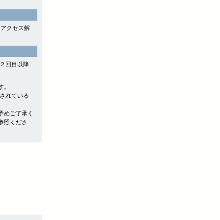
よるアクセス解
や２回目以降
す。
存されている
予めご了承く
参照くださ