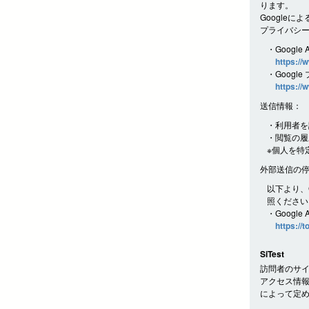
ります。
Googleに
プライバシ
・Google 
https://
・Googl
https://
送信情報：
・利用者を
・閲覧の履
※個人を特
外部送信の
以下より、G
照ください
・Google
https://
SiTest
訪問者のサイ
アクセス情報
によって定