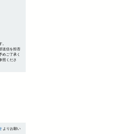
す。
部送信を拒否
予めご了承く
参照くださ
せ
よりお願い