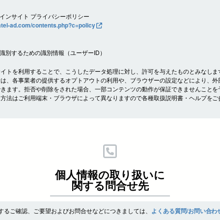
。
インサイト プライバシーポリシー
ratel-ad.com/contents.php?c=policy
識別するための識別情報（ユーザーID）
サイトを利用することで、こうしたデータ処理に対し、許可を与えたものとみなしま
者は、各事業者の提供するオプトアウトの利用や、ブラウザーの設定などにより、外
できます。拒否や削除をされた場合、一部コンテンツの動作が保証できませんことを
定方法はご利用端末・ブラウザによって異なりますので各種取扱説明書・ヘルプをご
個人情報の取り扱いに
関する問合せ先
するご確認、ご要望およびお問合せなどにつきましては、
よくある質問/お問い合わ