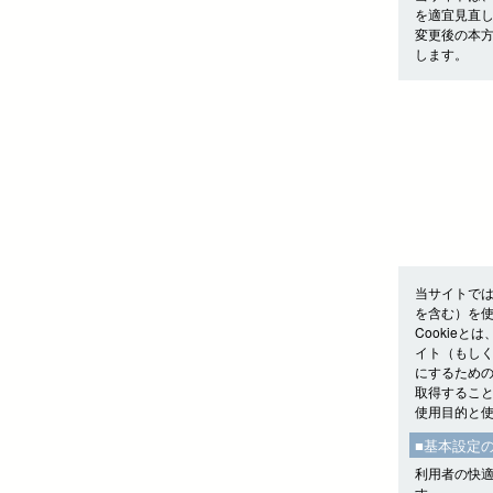
を適宜見直
変更後の本
します。
当サイトでは
を含む）を
Cookie
イト（もしく
にするための
取得するこ
使用目的と
■基本設定
利用者の快適
す。