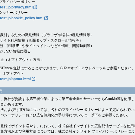
t プライバシーポリシー
itest.jp/privacy.html
t クッキーポリシー
itest.jp/cookie_policy.html
識別するための識別情報（ブラウザや端末の種別情報等）
サイト利用情報（画面タップ・スクロール情報等）
歴（閲覧URLやサイトタイトルなどの情報、閲覧時刻等）
定しない情報に限る
停止（オプトアウト）方法：
SiTestを無効にすることができます。SiTestオプトアウトページをご参照ください
st』オプトアウト
itest.jp/optout.html
示
、弊社が委託する第三者企業によって第三者企業のサーバーからCookie等を使用
場合があります。
方法および利用方法については、各社のプライバシーポリシーによって定められてい
イバシーポリシーおよび広告無効化の手順等については、以下をご参照ください。
ト登録でポイント増やす」において、株式会社インサイトの広告配信サービスを使用
集方法および利用方法については、株式会社インサイト プライバシーポリシーに