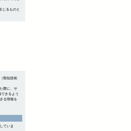
生じるものと
e（類似技術
れた際に、サ
認識できるよう
できる情報を
用していま