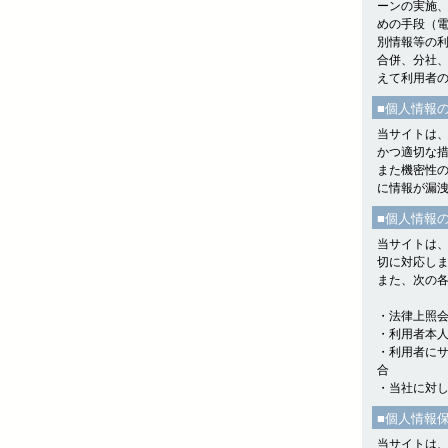
ーンの実施
めの手段（
別情報等の
合併、分社
えて利用者
■個人情報
当サイトは
かつ適切な
また機密性の
に情報が漏
■個人情報
当サイトは
切に対応し
また、次の
・法律上照
・利用者本
・利用者に
合
・当社に対
■個人情報
当サイトは