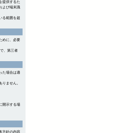
を提供するた
および端末識
いる範囲を超
ために、必要
ので、第三者
った場合は適
ありません。
に開示する場
本方針の内容