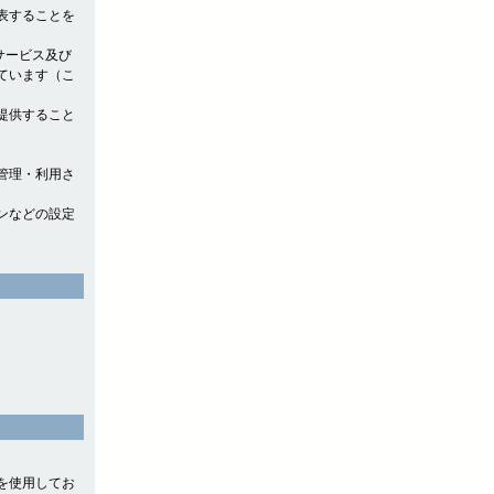
表することを
サービス及び
ています（こ
提供すること
管理・利用さ
ンなどの設定
』を使用してお