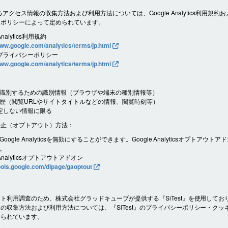
よるアクセス情報の収集方法および利用方法については、Google Analytics利用規約およ
ーポリシーによって定められています。
Analytics利用規約
www.google.com/analytics/terms/jp.html
e プライバシーポリシー
www.google.com/analytics/terms/jp.html
識別するための識別情報（ブラウザや端末の種別情報等）
歴（閲覧URLやサイトタイトルなどの情報、閲覧時刻等）
定しない情報に限る
停止（オプトアウト）方法：
oogle Analyticsを無効にすることができます。Google Analyticsオプトアウト
。
 Analyticsオプトアウトアドオン
tools.google.com/dlpage/gaoptout
ト利用調査のため、株式会社グラッドキューブが提供する『SiTest』を使用してお
の収集方法および利用方法については、『SiTest』のプライバシーポリシー・クッ
められています。