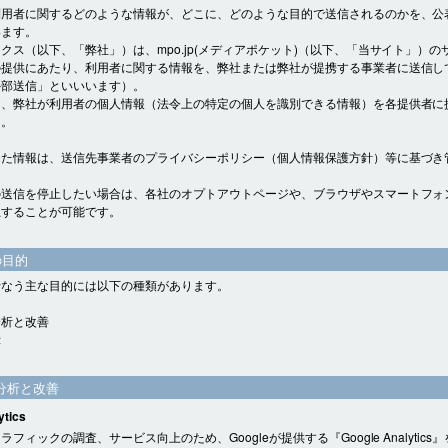
利用者に関するどのような情報が、どこに、どのような目的で送信されるのかを、公
います。
クス（以下、「弊社」）は、mpo.jp(メディアポケット)（以下、「当サイト」）の
の提供にあたり、利用者に関する情報を、弊社または弊社が提携する事業者に送信し
外部送信」といいいます）。
り、弊社が利用者の個人情報（法令上の特定の個人を識別できる情報）を各提供者に
ん。
した情報は、送信先事業者のプライバシーポリシー（個人情報保護方針）等に基づき
。
の送信を停止したい場合は、各社のオプトアウトページや、ブラウザやスマートフォ
止することが可能です。
の目的
行なう主な目的には以下の種類があります。
分析と改善
示
分析と改善
ytics
フィックの調査、サービス向上のため、Googleが提供する『Google Analytics