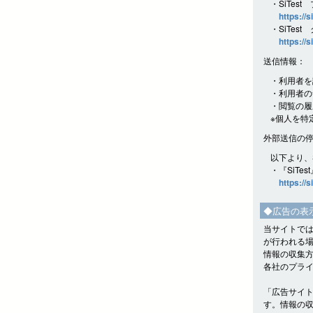
・SiTes
https://s
・SiTes
https://s
送信情報：
・利用者を
・利用者の
・閲覧の履
※個人を特
外部送信の
以下より、
・『SiTe
https://s
◆広告の表
当サイトでは
が行われる
情報の収集
各社のプラ
「広告サイ
す。情報の収