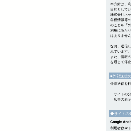
本方針は、
目的として
株式会社ネッ
各種情報等
のことを「
利用にあた
はありませ
なお、送信
れています
また、情報
を通じて停
■外部送信
外部送信を
・サイトの
・広告の表
◆サイトの
Google Anal
利用者数やトラ