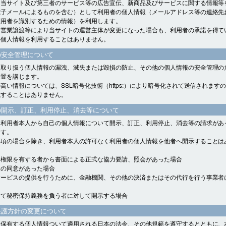
、当サイト及び第三者のサービス等の広告宣伝、新商品及びサービスに関する情報等
電子メールによるものを含む）として利用者の個人情報（メールアドレス等の連絡先
利用者を識別するための情報）を利用します。
、営業譲渡等により当サイトの運営主体が変更になった場合も、利用者の承諾を得て
の個人情報を利用することはありません。
の安全管理について
、取り扱う個人情報の漏洩、滅失または毀損の防止、その他の個人情報の安全管理の
措置を講じます。
高い情報については、SSL暗号化技術（https:）により暗号化されて送信されます
洩することはありません。
の開示、訂正、利用停止、消去等について
、利用者本人から自己の個人情報について開示、訂正、利用停止、消去等の請求があ
ます。
各項の場合を除き、利用者本人の許可なく利用者の個人情報を他者へ開示することは
会権限を有する者から書面による正式な協力要請、照会があった場合
人の同意があった場合
サービスの提供を行うために、金融機関、その他の決済またはその代行を行う事業者
して秘密保持義務を負う者に対して開示する場合
保護方針の変更について
、保有する個人情報ついて適用される日本の法令、その他規範を遵守するとともに、