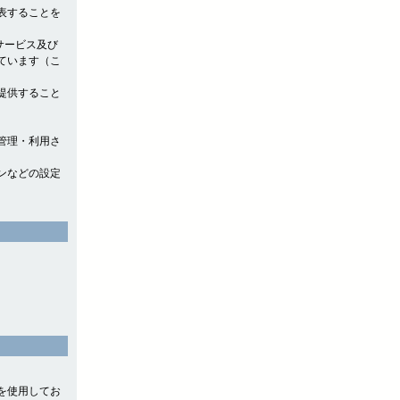
表することを
サービス及び
ています（こ
提供すること
管理・利用さ
ンなどの設定
』を使用してお