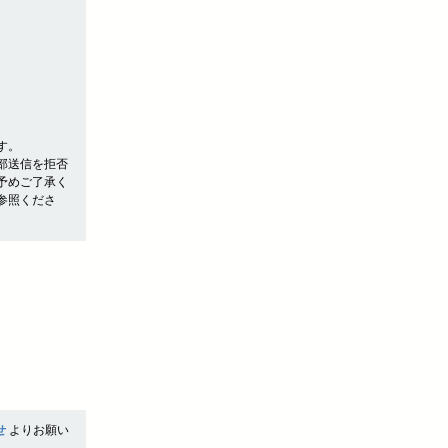
す。
部送信を拒否
予めご了承く
参照くださ
せ
よりお願い