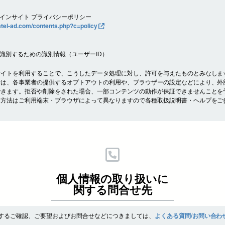
。
インサイト プライバシーポリシー
ratel-ad.com/contents.php?c=policy
識別するための識別情報（ユーザーID）
サイトを利用することで、こうしたデータ処理に対し、許可を与えたものとみなしま
者は、各事業者の提供するオプトアウトの利用や、ブラウザーの設定などにより、外
できます。拒否や削除をされた場合、一部コンテンツの動作が保証できませんことを
定方法はご利用端末・ブラウザによって異なりますので各種取扱説明書・ヘルプをご
個人情報の取り扱いに
関する問合せ先
するご確認、ご要望およびお問合せなどにつきましては、
よくある質問/お問い合わ