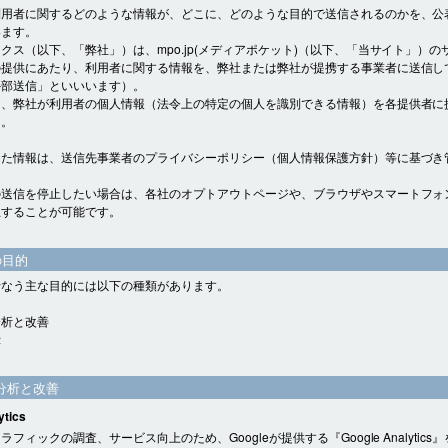
利用者に関するどのような情報が、どこに、どのような目的で送信されるのかを、公
います。
クス（以下、「弊社」）は、mpo.jp(メディアポケット)（以下、「当サイト」）の
の提供にあたり、利用者に関する情報を、弊社または弊社が提携する事業者に送信し
外部送信」といいいます）。
り、弊社が利用者の個人情報（法令上の特定の個人を識別できる情報）を各提供者に
ん。
した情報は、送信先事業者のプライバシーポリシー（個人情報保護方針）等に基づき
。
の送信を停止したい場合は、各社のオプトアウトページや、ブラウザやスマートフォ
止することが可能です。
の目的
行なう主な目的には以下の種類があります。
分析と改善
示
分析と改善
ytics
フィックの調査、サービス向上のため、Googleが提供する『Google Analytics