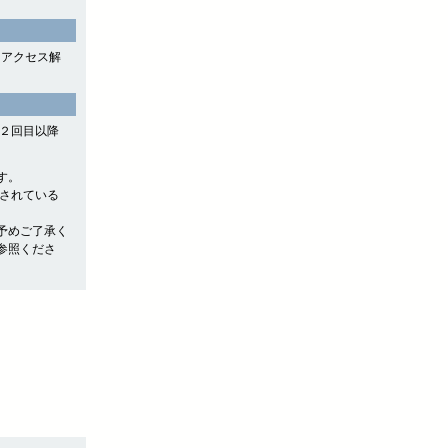
よるアクセス解
や２回目以降
す。
存されている
予めご了承く
参照くださ