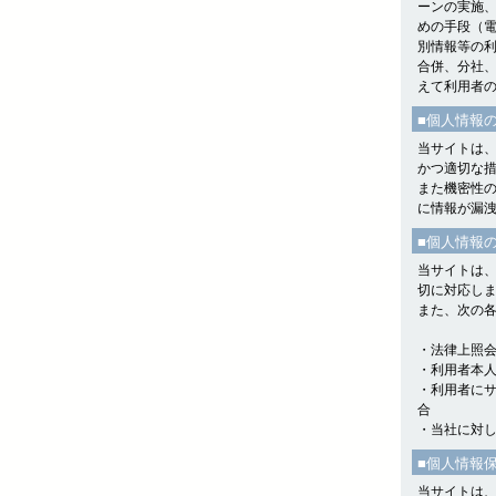
ーンの実施
めの手段（
別情報等の
合併、分社
えて利用者
■個人情報
当サイトは
かつ適切な
また機密性の
に情報が漏
■個人情報
当サイトは
切に対応し
また、次の
・法律上照
・利用者本
・利用者に
合
・当社に対
■個人情報
当サイトは