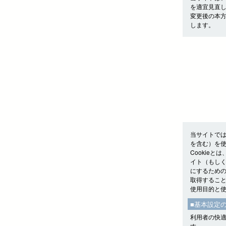
を適宜見直
変更後の本
します。
当サイトでは
を含む）を
Cookie
イト（もしく
にするための
取得するこ
使用目的と
■基本設定
利用者の快適
す。