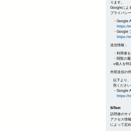
ります。
Googleに
プライバシ
・Google 
https://
・Googl
https://
送信情報：
・利用者を
・閲覧の履
※個人を特
外部送信の
以下より、G
照ください
・Google
https://
SiTest
訪問者のサイ
アクセス情報
によって定