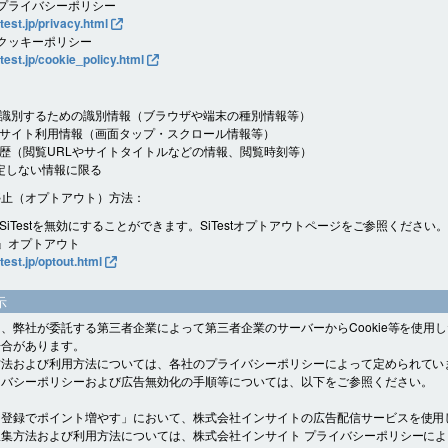
t プライバシーポリシー
itest.jp/privacy.html
t クッキーポリシー
itest.jp/cookie_policy.html
識別するための識別情報（ブラウザや端末の種別情報等）
サイト利用情報（画面タップ・スクロール情報等）
歴（閲覧URLやサイトタイトルなどの情報、閲覧時刻等）
定しない情報に限る
停止（オプトアウト）方法：
SiTestを無効にすることができます。SiTestオプトアウトページをご参照ください
st』オプトアウト
itest.jp/optout.html
示
、弊社が委託する第三者企業によって第三者企業のサーバーからCookie等を使用
場合があります。
方法および利用方法については、各社のプライバシーポリシーによって定められてい
イバシーポリシーおよび広告無効化の手順等については、以下をご参照ください。
ト登録でポイント増やす」において、株式会社インサイトの広告配信サービスを使用
集方法および利用方法については、株式会社インサイト プライバシーポリシーに