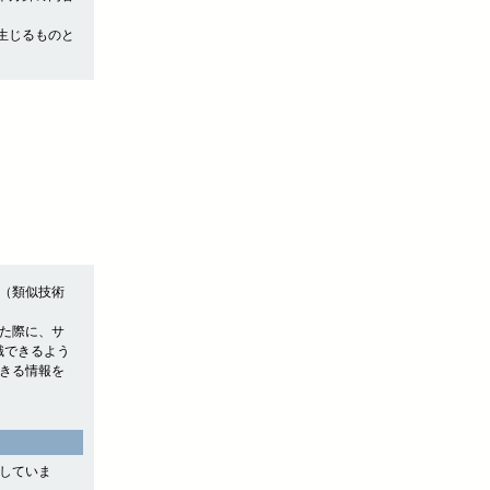
生じるものと
e（類似技術
れた際に、サ
認識できるよう
できる情報を
用していま