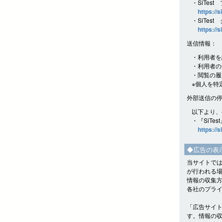
・SiTes
https://s
・SiTes
https://s
送信情報：
・利用者を
・利用者の
・閲覧の履
※個人を特
外部送信の
以下より、
・『SiTe
https://s
◆広告の表
当サイトでは
が行われる
情報の収集
各社のプラ
「広告サイ
す。情報の収