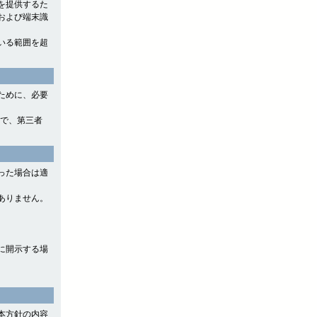
を提供するた
および端末識
いる範囲を超
ために、必要
ので、第三者
った場合は適
ありません。
に開示する場
本方針の内容