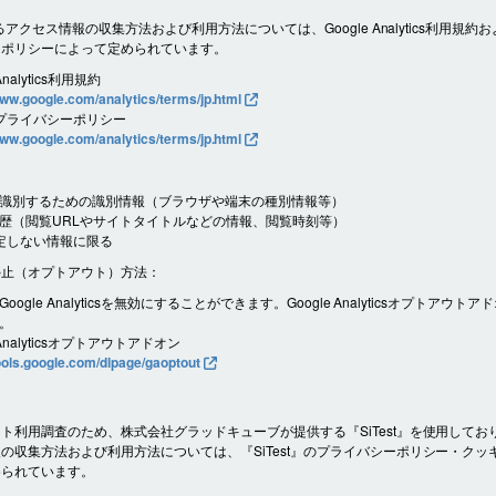
よるアクセス情報の収集方法および利用方法については、Google Analytics利用規約およ
ーポリシーによって定められています。
Analytics利用規約
www.google.com/analytics/terms/jp.html
e プライバシーポリシー
www.google.com/analytics/terms/jp.html
識別するための識別情報（ブラウザや端末の種別情報等）
歴（閲覧URLやサイトタイトルなどの情報、閲覧時刻等）
定しない情報に限る
停止（オプトアウト）方法：
oogle Analyticsを無効にすることができます。Google Analyticsオプトアウト
。
 Analyticsオプトアウトアドオン
tools.google.com/dlpage/gaoptout
ト利用調査のため、株式会社グラッドキューブが提供する『SiTest』を使用してお
の収集方法および利用方法については、『SiTest』のプライバシーポリシー・クッ
められています。