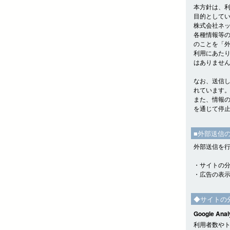
本方針は、
目的として
株式会社ネッ
各種情報等
のことを「
利用にあた
はありませ
なお、送信
れています
また、情報
を通じて停
■外部送信
外部送信を
・サイトの
・広告の表
◆サイトの
Google Anal
利用者数やトラ