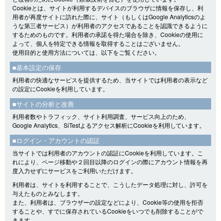
Cookieとは、サイトが利用するデバイスのブラウザに情報を保存し、利
用者が再度サイトに訪れた際に、サイト（もしくはGoogle Analyticsのよ
うな第三者サービス）が利用者のアクセスであることを認識できるように
するためのものです。利用者の承諾を得た場合を除き、Cookieの使用に
よって、個人を特定できる情報を取得することはございません。
使用目的と使用方法については、以下をご覧ください。
■基本設定の保存
利用者の快適なサービスを提供するため、当サイトでは利用者の表示など
の設定にCookieを利用しています。
■サイトの分析と改善
利用者数やトラフィック、サイト利用調査、サービス向上のため、
Google Analytics、SiTestよるアクセス解析にCookieを利用しています。
■ログイン・アカウントの認証
当サイトでは利用者のアカウントの認証にCookieを利用しています。こ
れにより、ページ移動や２回目以降のログインの際にアカウント情報を再
度入力せずにサービスをご利用いただけます。
利用者は、サイトを利用することで、こうしたデータ処理に対し、許可を
与えたものとみなします。
また、利用者は、ブラウザーの設定などにより、Cookie等の使用を拒否
することや、すでに保存されているCookieをいつでも削除することがで
きます。