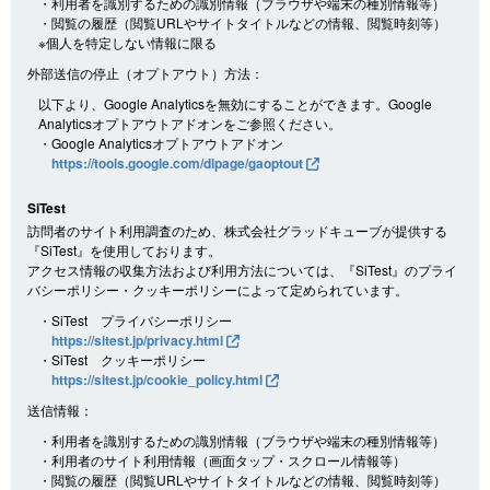
・利用者を識別するための識別情報（ブラウザや端末の種別情報等）
・閲覧の履歴（閲覧URLやサイトタイトルなどの情報、閲覧時刻等）
※個人を特定しない情報に限る
外部送信の停止（オプトアウト）方法：
以下より、Google Analyticsを無効にすることができます。Google
Analyticsオプトアウトアドオンをご参照ください。
・Google Analyticsオプトアウトアドオン
https://tools.google.com/dlpage/gaoptout
SiTest
訪問者のサイト利用調査のため、株式会社グラッドキューブが提供する
『SiTest』を使用しております。
アクセス情報の収集方法および利用方法については、『SiTest』のプライ
バシーポリシー・クッキーポリシーによって定められています。
・SiTest プライバシーポリシー
https://sitest.jp/privacy.html
・SiTest クッキーポリシー
https://sitest.jp/cookie_policy.html
送信情報：
・利用者を識別するための識別情報（ブラウザや端末の種別情報等）
・利用者のサイト利用情報（画面タップ・スクロール情報等）
・閲覧の履歴（閲覧URLやサイトタイトルなどの情報、閲覧時刻等）