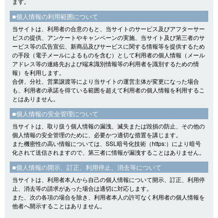
ます。
■個人情報の利用範囲について
当サイトは、利用者の合意のもと、当サイトのサービス及びアフターサー
ビスの提供、アンケートやキャンペーンの実施、当サイト及び第三者のサ
ービス等の広告宣伝、新商品及びサービスに関する情報等を提供するため
の手段（電子メールによるものを含む）として利用者の個人情報（メール
アドレス等の連絡先および端末識別情報等の利用者を識別するための情
報）を利用します。
合併、分社、営業譲渡等により当サイトの運営主体が変更になった場合
も、利用者の承諾を得ている範囲を超えて利用者の個人情報を利用するこ
とはありません。
■個人情報の安全管理について
当サイトは、取り扱う個人情報の漏洩、滅失または毀損の防止、その他の
個人情報の安全管理のために、必要かつ適切な措置を講じます。
また機密性の高い情報については、SSL暗号化技術（https:）により暗号
化されて送信されますので、第三者に情報が漏洩することはありません。
■個人情報の開示、訂正、利用停止、消去等について
当サイトは、利用者本人から自己の個人情報について開示、訂正、利用停
止、消去等の請求があった場合は適切に対応します。
また、次の各項の場合を除き、利用者本人の許可なく利用者の個人情報を
他者へ開示することはありません。