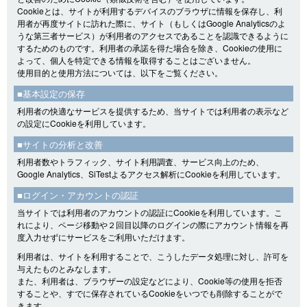
Cookieとは、サイトが利用するデバイスのブラウザに情報を保存し、利
用者が再度サイトに訪れた際に、サイト（もしくはGoogle Analyticsのよ
うな第三者サービス）が利用者のアクセスであることを認識できるように
するためのものです。利用者の承諾を得た場合を除き、Cookieの使用に
よって、個人を特定できる情報を取得することはございません。
使用目的と使用方法については、以下をご覧ください。
■基本設定の保存
利用者の快適なサービスを提供するため、当サイトでは利用者の表示など
の設定にCookieを利用しています。
■サイトの分析と改善
利用者数やトラフィック、サイト利用調査、サービス向上のため、
Google Analytics、SiTestよるアクセス解析にCookieを利用しています。
■ログイン・アカウントの認証
当サイトでは利用者のアカウントの認証にCookieを利用しています。こ
れにより、ページ移動や２回目以降のログインの際にアカウント情報を再
度入力せずにサービスをご利用いただけます。
利用者は、サイトを利用することで、こうしたデータ処理に対し、許可を
与えたものとみなします。
また、利用者は、ブラウザーの設定などにより、Cookie等の使用を拒否
することや、すでに保存されているCookieをいつでも削除することがで
きます。