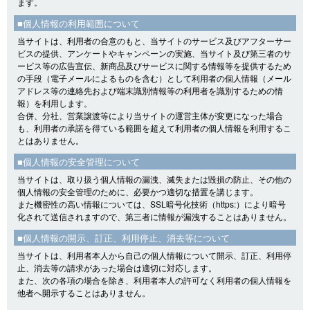
ます。
■個人情報の利用範囲について
当サイトは、利用者の合意のもと、当サイトのサービス及びアフターサー
ビスの提供、アンケートやキャンペーンの実施、当サイト及び第三者のサ
ービス等の広告宣伝、新商品及びサービスに関する情報等を提供するため
の手段（電子メールによるものを含む）として利用者の個人情報（メール
アドレス等の連絡先および端末識別情報等の利用者を識別するための情
報）を利用します。
合併、分社、営業譲渡等により当サイトの運営主体が変更になった場合
も、利用者の承諾を得ている範囲を超えて利用者の個人情報を利用するこ
とはありません。
■個人情報の安全管理について
当サイトは、取り扱う個人情報の漏洩、滅失または毀損の防止、その他の
個人情報の安全管理のために、必要かつ適切な措置を講じます。
また機密性の高い情報については、SSL暗号化技術（https:）により暗号
化されて送信されますので、第三者に情報が漏洩することはありません。
■個人情報の開示、訂正、利用停止、消去等について
当サイトは、利用者本人から自己の個人情報について開示、訂正、利用停
止、消去等の請求があった場合は適切に対応します。
また、次の各項の場合を除き、利用者本人の許可なく利用者の個人情報を
他者へ開示することはありません。