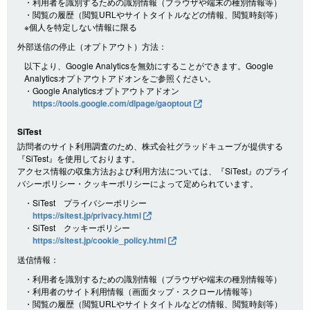
・利用者を識別するための識別情報（ブラウザや端末の種別情報等）
・閲覧の履歴（閲覧URLやサイトタイトルなどの情報、閲覧時刻等）
※個人を特定しない情報に限る
外部送信の停止（オプトアウト）方法：
以下より、Google Analyticsを無効にすることができます。Google
Analyticsオプトアウトアドオンをご参照ください。
・Google Analyticsオプトアウトアドオン
https://tools.google.com/dlpage/gaoptout
SiTest
訪問者のサイト利用調査のため、株式会社グラッドキューブが提供する
『SiTest』を使用しております。
アクセス情報の収集方法および利用方法については、『SiTest』のプライ
バシーポリシー・クッキーポリシーによって定められています。
・SiTest プライバシーポリシー
https://sitest.jp/privacy.html
・SiTest クッキーポリシー
https://sitest.jp/cookie_policy.html
送信情報：
・利用者を識別するための識別情報（ブラウザや端末の種別情報等）
・利用者のサイト利用情報（画面タップ・スクロール情報等）
・閲覧の履歴（閲覧URLやサイトタイトルなどの情報、閲覧時刻等）