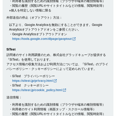
・利用者を識別するための識別情報（ブラウザや端末の種別情報等）
・閲覧の履歴（閲覧URLやサイトタイトルなどの情報、閲覧時刻等）
※個人を特定しない情報に限る
外部送信の停止（オプトアウト）方法：
以下より、Google Analyticsを無効にすることができます。Google
Analyticsオプトアウトアドオンをご参照ください。
・Google Analyticsオプトアウトアドオン
https://tools.google.com/dlpage/gaoptout
SiTest
訪問者のサイト利用調査のため、株式会社グラッドキューブが提供する
『SiTest』を使用しております。
アクセス情報の収集方法および利用方法については、『SiTest』のプライ
バシーポリシー・クッキーポリシーによって定められています。
・SiTest プライバシーポリシー
https://sitest.jp/privacy.html
・SiTest クッキーポリシー
https://sitest.jp/cookie_policy.html
送信情報：
・利用者を識別するための識別情報（ブラウザや端末の種別情報等）
・利用者のサイト利用情報（画面タップ・スクロール情報等）
・閲覧の履歴（閲覧URLやサイトタイトルなどの情報、閲覧時刻等）