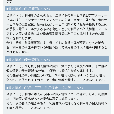
ます。
■個人情報の利用範囲について
当サイトは、利用者の合意のもと、当サイトのサービス及びアフターサー
ビスの提供、アンケートやキャンペーンの実施、当サイト及び第三者のサ
ービス等の広告宣伝、新商品及びサービスに関する情報等を提供するため
の手段（電子メールによるものを含む）として利用者の個人情報（メール
アドレス等の連絡先および端末識別情報等の利用者を識別するための情
報）を利用します。
合併、分社、営業譲渡等により当サイトの運営主体が変更になった場合
も、利用者の承諾を得ている範囲を超えて利用者の個人情報を利用するこ
とはありません。
■個人情報の安全管理について
当サイトは、取り扱う個人情報の漏洩、滅失または毀損の防止、その他の
個人情報の安全管理のために、必要かつ適切な措置を講じます。
また機密性の高い情報については、SSL暗号化技術（https:）により暗号
化されて送信されますので、第三者に情報が漏洩することはありません。
■個人情報の開示、訂正、利用停止、消去等について
当サイトは、利用者本人から自己の個人情報について開示、訂正、利用停
止、消去等の請求があった場合は適切に対応します。
また、次の各項の場合を除き、利用者本人の許可なく利用者の個人情報を
他者へ開示することはありません。