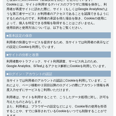
Cookieとは、サイトが利用するデバイスのブラウザに情報を保存し、利
用者が再度サイトに訪れた際に、サイト（もしくはGoogle Analyticsのよ
うな第三者サービス）が利用者のアクセスであることを認識できるように
するためのものです。利用者の承諾を得た場合を除き、Cookieの使用に
よって、個人を特定できる情報を取得することはございません。
使用目的と使用方法については、以下をご覧ください。
■基本設定の保存
利用者の快適なサービスを提供するため、当サイトでは利用者の表示など
の設定にCookieを利用しています。
■サイトの分析と改善
利用者数やトラフィック、サイト利用調査、サービス向上のため、
Google Analytics、SiTestよるアクセス解析にCookieを利用しています。
■ログイン・アカウントの認証
当サイトでは利用者のアカウントの認証にCookieを利用しています。こ
れにより、ページ移動や２回目以降のログインの際にアカウント情報を再
度入力せずにサービスをご利用いただけます。
利用者は、サイトを利用することで、こうしたデータ処理に対し、許可を
与えたものとみなします。
また、利用者は、ブラウザーの設定などにより、Cookie等の使用を拒否
することや、すでに保存されているCookieをいつでも削除することがで
きます。