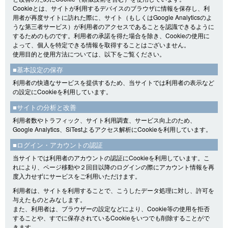
Cookieとは、サイトが利用するデバイスのブラウザに情報を保存し、利
用者が再度サイトに訪れた際に、サイト（もしくはGoogle Analyticsのよ
うな第三者サービス）が利用者のアクセスであることを認識できるように
するためのものです。利用者の承諾を得た場合を除き、Cookieの使用に
よって、個人を特定できる情報を取得することはございません。
使用目的と使用方法については、以下をご覧ください。
■基本設定の保存
利用者の快適なサービスを提供するため、当サイトでは利用者の表示など
の設定にCookieを利用しています。
■サイトの分析と改善
利用者数やトラフィック、サイト利用調査、サービス向上のため、
Google Analytics、SiTestよるアクセス解析にCookieを利用しています。
■ログイン・アカウントの認証
当サイトでは利用者のアカウントの認証にCookieを利用しています。こ
れにより、ページ移動や２回目以降のログインの際にアカウント情報を再
度入力せずにサービスをご利用いただけます。
利用者は、サイトを利用することで、こうしたデータ処理に対し、許可を
与えたものとみなします。
また、利用者は、ブラウザーの設定などにより、Cookie等の使用を拒否
することや、すでに保存されているCookieをいつでも削除することがで
きます。