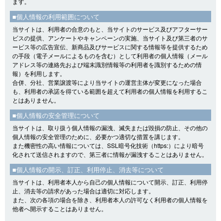
ます。
■個人情報の利用範囲について
当サイトは、利用者の合意のもと、当サイトのサービス及びアフターサー
ビスの提供、アンケートやキャンペーンの実施、当サイト及び第三者のサ
ービス等の広告宣伝、新商品及びサービスに関する情報等を提供するため
の手段（電子メールによるものを含む）として利用者の個人情報（メール
アドレス等の連絡先および端末識別情報等の利用者を識別するための情
報）を利用します。
合併、分社、営業譲渡等により当サイトの運営主体が変更になった場合
も、利用者の承諾を得ている範囲を超えて利用者の個人情報を利用するこ
とはありません。
■個人情報の安全管理について
当サイトは、取り扱う個人情報の漏洩、滅失または毀損の防止、その他の
個人情報の安全管理のために、必要かつ適切な措置を講じます。
また機密性の高い情報については、SSL暗号化技術（https:）により暗号
化されて送信されますので、第三者に情報が漏洩することはありません。
■個人情報の開示、訂正、利用停止、消去等について
当サイトは、利用者本人から自己の個人情報について開示、訂正、利用停
止、消去等の請求があった場合は適切に対応します。
また、次の各項の場合を除き、利用者本人の許可なく利用者の個人情報を
他者へ開示することはありません。