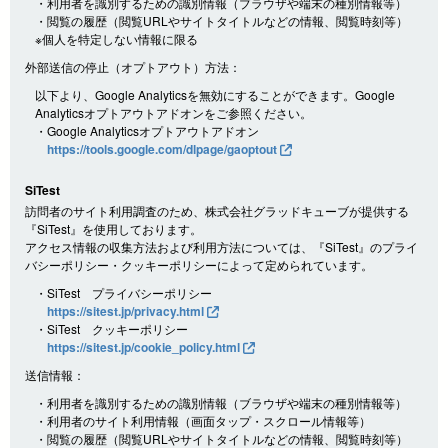
・利用者を識別するための識別情報（ブラウザや端末の種別情報等）
・閲覧の履歴（閲覧URLやサイトタイトルなどの情報、閲覧時刻等）
※個人を特定しない情報に限る
外部送信の停止（オプトアウト）方法：
以下より、Google Analyticsを無効にすることができます。Google
Analyticsオプトアウトアドオンをご参照ください。
・Google Analyticsオプトアウトアドオン
https://tools.google.com/dlpage/gaoptout
SiTest
訪問者のサイト利用調査のため、株式会社グラッドキューブが提供する
『SiTest』を使用しております。
アクセス情報の収集方法および利用方法については、『SiTest』のプライ
バシーポリシー・クッキーポリシーによって定められています。
・SiTest プライバシーポリシー
https://sitest.jp/privacy.html
・SiTest クッキーポリシー
https://sitest.jp/cookie_policy.html
送信情報：
・利用者を識別するための識別情報（ブラウザや端末の種別情報等）
・利用者のサイト利用情報（画面タップ・スクロール情報等）
・閲覧の履歴（閲覧URLやサイトタイトルなどの情報、閲覧時刻等）