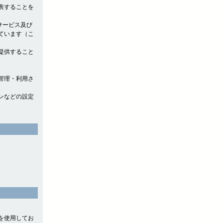
表することを
サービス及び
ています（こ
提供すること
管理・利用さ
ンなどの設定
』を使用してお