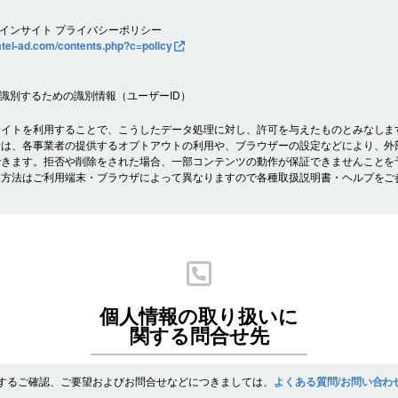
。
インサイト プライバシーポリシー
ratel-ad.com/contents.php?c=policy
識別するための識別情報（ユーザーID）
サイトを利用することで、こうしたデータ処理に対し、許可を与えたものとみなしま
者は、各事業者の提供するオプトアウトの利用や、ブラウザーの設定などにより、外
できます。拒否や削除をされた場合、一部コンテンツの動作が保証できませんことを
定方法はご利用端末・ブラウザによって異なりますので各種取扱説明書・ヘルプをご
個人情報の取り扱いに
関する問合せ先
するご確認、ご要望およびお問合せなどにつきましては、
よくある質問/お問い合わ