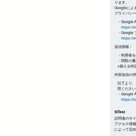
ります。
Googleに
プライバシ
・Google 
https://
・Googl
https://
送信情報：
・利用者を
・閲覧の履
※個人を特
外部送信の
以下より、G
照ください
・Google
https://
SiTest
訪問者のサイ
アクセス情報
によって定