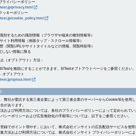
t プライバシーポリシー
itest.jp/privacy.html
t クッキーポリシー
itest.jp/cookie_policy.html
識別するための識別情報（ブラウザや端末の種別情報等）
サイト利用情報（画面タップ・スクロール情報等）
歴（閲覧URLやサイトタイトルなどの情報、閲覧時刻等）
定しない情報に限る
停止（オプトアウト）方法：
SiTestを無効にすることができます。SiTestオプトアウトページをご参照ください
st』オプトアウト
itest.jp/optout.html
示
、弊社が委託する第三者企業によって第三者企業のサーバーからCookie等を使用
場合があります。
方法および利用方法については、各社のプライバシーポリシーによって定められてい
イバシーポリシーおよび広告無効化の手順等については、以下をご参照ください。
ト登録でポイント増やす」において、株式会社インサイトの広告配信サービスを使用
集方法および利用方法については、株式会社インサイト プライバシーポリシーに