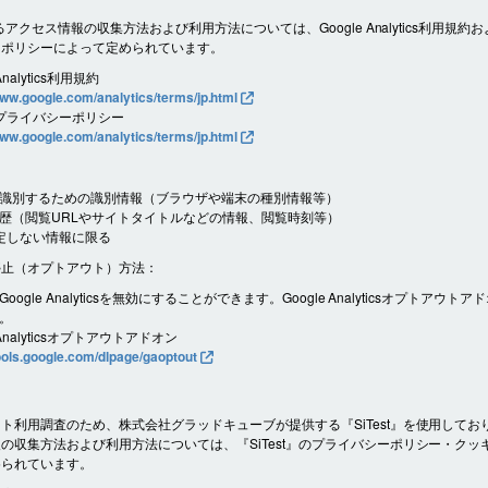
よるアクセス情報の収集方法および利用方法については、Google Analytics利用規約およ
ーポリシーによって定められています。
Analytics利用規約
www.google.com/analytics/terms/jp.html
e プライバシーポリシー
www.google.com/analytics/terms/jp.html
識別するための識別情報（ブラウザや端末の種別情報等）
歴（閲覧URLやサイトタイトルなどの情報、閲覧時刻等）
定しない情報に限る
停止（オプトアウト）方法：
oogle Analyticsを無効にすることができます。Google Analyticsオプトアウト
。
 Analyticsオプトアウトアドオン
tools.google.com/dlpage/gaoptout
ト利用調査のため、株式会社グラッドキューブが提供する『SiTest』を使用してお
の収集方法および利用方法については、『SiTest』のプライバシーポリシー・クッ
められています。