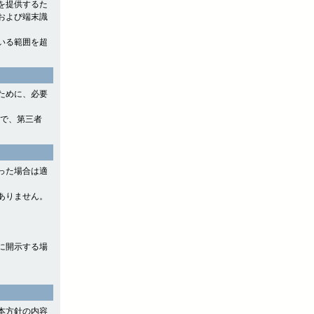
を提供するた
および端末識
いる範囲を超
ために、必要
ので、第三者
った場合は適
ありません。
に開示する場
本方針の内容