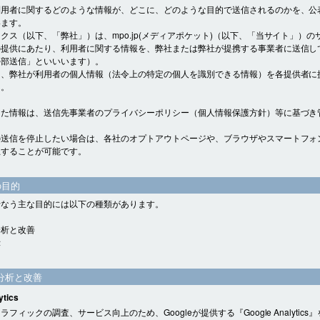
利用者に関するどのような情報が、どこに、どのような目的で送信されるのかを、公
います。
クス（以下、「弊社」）は、mpo.jp(メディアポケット)（以下、「当サイト」）の
の提供にあたり、利用者に関する情報を、弊社または弊社が提携する事業者に送信し
外部送信」といいいます）。
り、弊社が利用者の個人情報（法令上の特定の個人を識別できる情報）を各提供者に
ん。
した情報は、送信先事業者のプライバシーポリシー（個人情報保護方針）等に基づき
。
の送信を停止したい場合は、各社のオプトアウトページや、ブラウザやスマートフォ
止することが可能です。
の目的
行なう主な目的には以下の種類があります。
分析と改善
示
分析と改善
ytics
フィックの調査、サービス向上のため、Googleが提供する『Google Analytics