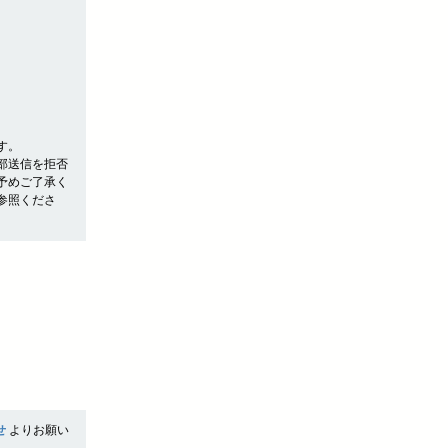
す。
部送信を拒否
予めご了承く
参照くださ
せ
よりお願い