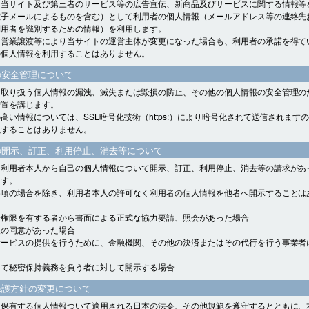
、当サイト及び第三者のサービス等の広告宣伝、新商品及びサービスに関する情報等
電子メールによるものを含む）として利用者の個人情報（メールアドレス等の連絡先
利用者を識別するための情報）を利用します。
、営業譲渡等により当サイトの運営主体が変更になった場合も、利用者の承諾を得て
の個人情報を利用することはありません。
の安全管理について
、取り扱う個人情報の漏洩、滅失または毀損の防止、その他の個人情報の安全管理の
措置を講じます。
高い情報については、SSL暗号化技術（https:）により暗号化されて送信されます
洩することはありません。
の開示、訂正、利用停止、消去等について
、利用者本人から自己の個人情報について開示、訂正、利用停止、消去等の請求があ
ます。
各項の場合を除き、利用者本人の許可なく利用者の個人情報を他者へ開示することは
会権限を有する者から書面による正式な協力要請、照会があった場合
人の同意があった場合
サービスの提供を行うために、金融機関、その他の決済またはその代行を行う事業者
して秘密保持義務を負う者に対して開示する場合
保護方針の変更について
、保有する個人情報ついて適用される日本の法令、その他規範を遵守するとともに、