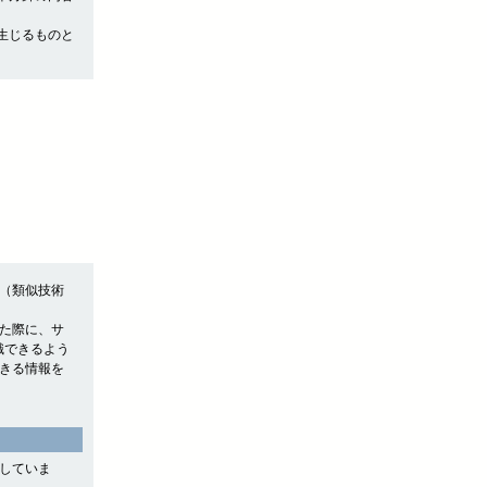
生じるものと
e（類似技術
れた際に、サ
認識できるよう
できる情報を
用していま