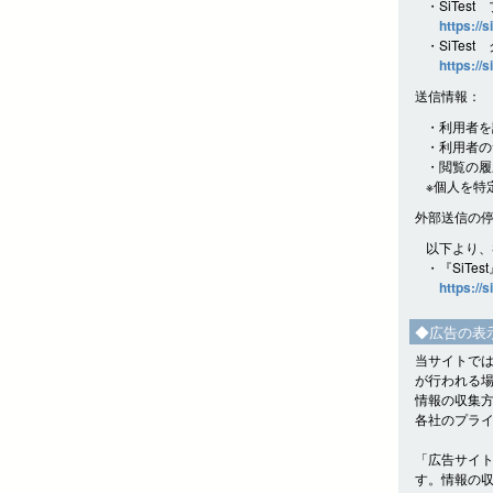
・SiTes
https://s
・SiTes
https://s
送信情報：
・利用者を
・利用者の
・閲覧の履
※個人を特
外部送信の
以下より、
・『SiTe
https://s
◆広告の表
当サイトでは
が行われる
情報の収集
各社のプラ
「広告サイ
す。情報の収