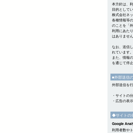
本方針は、
目的として
株式会社ネッ
各種情報等
のことを「
利用にあた
はありませ
なお、送信
れています
また、情報
を通じて停
■外部送信
外部送信を
・サイトの
・広告の表
◆サイトの
Google Anal
利用者数やトラ