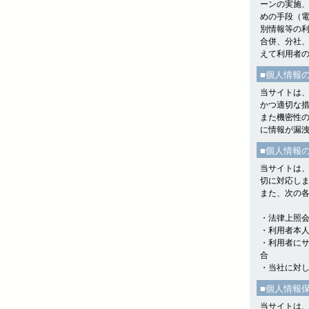
ーンの実施
めの手段（
別情報等の
合併、分社
えて利用者
■個人情報
当サイトは
かつ適切な
また機密性の
に情報が漏
■個人情報
当サイトは
切に対応し
また、次の
・法律上照
・利用者本
・利用者に
合
・当社に対
■個人情報
当サイトは