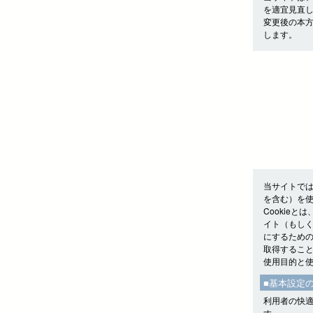
を適宜見直
変更後の本
します。
当サイトでは
を含む）を
Cookie
イト（もしく
にするための
取得するこ
使用目的と
■基本設定
利用者の快適
す。