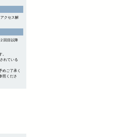
よるアクセス解
や２回目以降
す。
存されている
予めご了承く
参照くださ