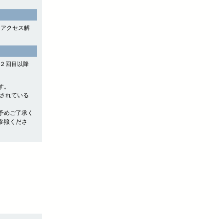
よるアクセス解
や２回目以降
す。
存されている
予めご了承く
参照くださ