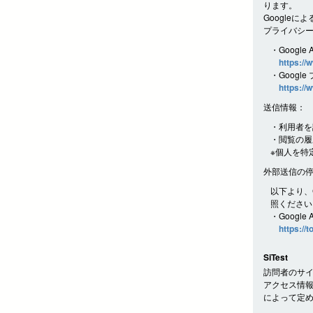
ります。
Googleに
プライバシ
・Google 
https://
・Googl
https://
送信情報：
・利用者を
・閲覧の履
※個人を特
外部送信の
以下より、G
照ください
・Google
https://
SiTest
訪問者のサイ
アクセス情報
によって定