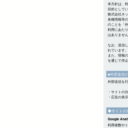
本方針は、
目的として
株式会社ネッ
各種情報等
のことを「
利用にあた
はありませ
なお、送信
れています
また、情報
を通じて停
■外部送信
外部送信を
・サイトの
・広告の表
◆サイトの
Google Anal
利用者数やトラ