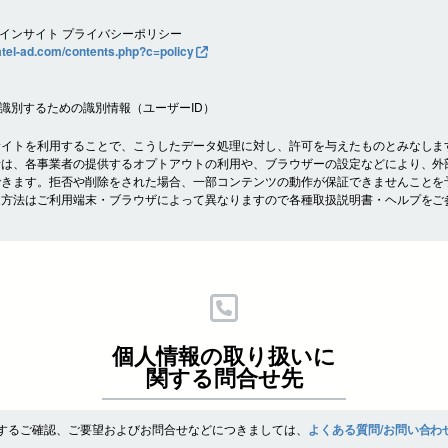
。
インサイト プライバシーポリシー
ratel-ad.com/contents.php?c=policy
識別するための識別情報（ユーザーID）
サイトを利用することで、こうしたデータ処理に対し、許可を与えたものとみなしま
者は、各事業者の提供するオプトアウトの利用や、ブラウザーの設定などにより、外
できます。拒否や削除をされた場合、一部コンテンツの動作が保証できませんことを
定方法はご利用端末・ブラウザによって異なりますので各種取扱説明書・ヘルプをご
個人情報の取り扱いに
関する問合せ先
するご確認、ご要望およびお問合せなどにつきましては、
よくある質問/お問い合わ