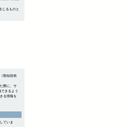
生じるものと
e（類似技術
れた際に、サ
認識できるよう
できる情報を
用していま