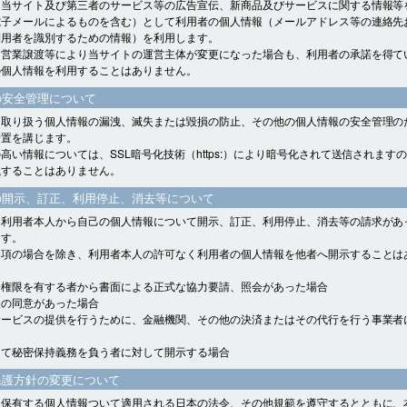
、当サイト及び第三者のサービス等の広告宣伝、新商品及びサービスに関する情報等
電子メールによるものを含む）として利用者の個人情報（メールアドレス等の連絡先
利用者を識別するための情報）を利用します。
、営業譲渡等により当サイトの運営主体が変更になった場合も、利用者の承諾を得て
の個人情報を利用することはありません。
の安全管理について
、取り扱う個人情報の漏洩、滅失または毀損の防止、その他の個人情報の安全管理の
措置を講じます。
高い情報については、SSL暗号化技術（https:）により暗号化されて送信されます
洩することはありません。
の開示、訂正、利用停止、消去等について
、利用者本人から自己の個人情報について開示、訂正、利用停止、消去等の請求があ
ます。
各項の場合を除き、利用者本人の許可なく利用者の個人情報を他者へ開示することは
会権限を有する者から書面による正式な協力要請、照会があった場合
人の同意があった場合
サービスの提供を行うために、金融機関、その他の決済またはその代行を行う事業者
して秘密保持義務を負う者に対して開示する場合
保護方針の変更について
、保有する個人情報ついて適用される日本の法令、その他規範を遵守するとともに、