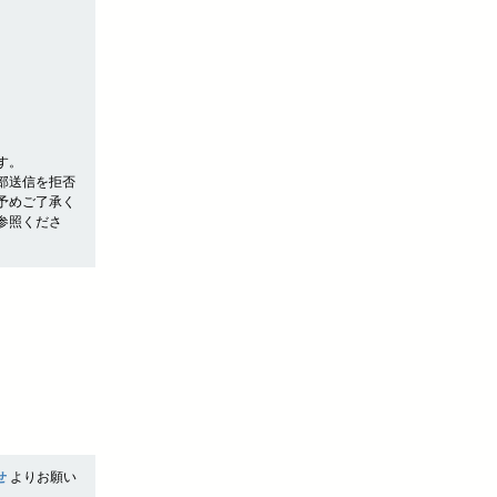
す。
部送信を拒否
予めご了承く
参照くださ
せ
よりお願い