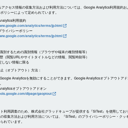
よるアクセス情報の収集方法および利用方法については、Google Analytics利用規約およ
ーポリシーによって定められています。
Analytics利用規約
www.google.com/analytics/terms/jp.html
e プライバシーポリシー
www.google.com/analytics/terms/jp.html
識別するための識別情報（ブラウザや端末の種別情報等）
歴（閲覧URLやサイトタイトルなどの情報、閲覧時刻等）
定しない情報に限る
停止（オプトアウト）方法：
oogle Analyticsを無効にすることができます。Google Analyticsオプトアウト
。
 Analyticsオプトアウトアドオン
tools.google.com/dlpage/gaoptout
ト利用調査のため、株式会社グラッドキューブが提供する『SiTest』を使用してお
の収集方法および利用方法については、『SiTest』のプライバシーポリシー・クッ
められています。