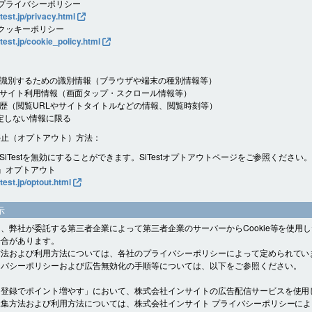
t プライバシーポリシー
itest.jp/privacy.html
t クッキーポリシー
itest.jp/cookie_policy.html
識別するための識別情報（ブラウザや端末の種別情報等）
サイト利用情報（画面タップ・スクロール情報等）
歴（閲覧URLやサイトタイトルなどの情報、閲覧時刻等）
定しない情報に限る
停止（オプトアウト）方法：
SiTestを無効にすることができます。SiTestオプトアウトページをご参照ください
st』オプトアウト
itest.jp/optout.html
示
、弊社が委託する第三者企業によって第三者企業のサーバーからCookie等を使用
場合があります。
方法および利用方法については、各社のプライバシーポリシーによって定められてい
イバシーポリシーおよび広告無効化の手順等については、以下をご参照ください。
ト登録でポイント増やす」において、株式会社インサイトの広告配信サービスを使用
集方法および利用方法については、株式会社インサイト プライバシーポリシーに