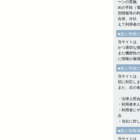
ーンの実施
めの手段（
別情報等の
合併、分社
えて利用者
■個人情報
当サイトは
かつ適切な
また機密性の
に情報が漏
■個人情報
当サイトは
切に対応し
また、次の
・法律上照
・利用者本
・利用者に
合
・当社に対
■個人情報
当サイトは