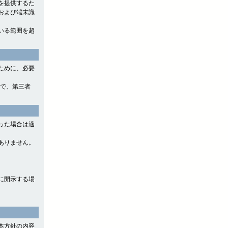
を提供するた
および端末識
いる範囲を超
ために、必要
ので、第三者
った場合は適
ありません。
に開示する場
本方針の内容