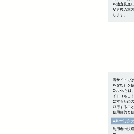
を適宜見直
変更後の本
します。
当サイトでは
を含む）を
Cookie
イト（もしく
にするための
取得するこ
使用目的と
■基本設定
利用者の快適
す。