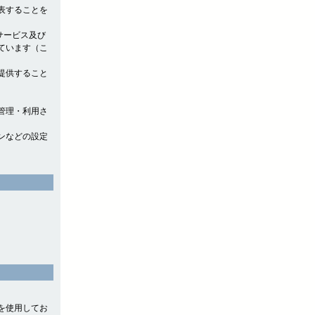
表することを
サービス及び
ています（こ
提供すること
管理・利用さ
ンなどの設定
』を使用してお