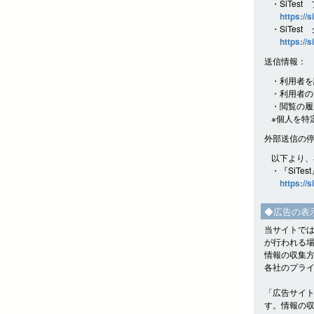
・SiTes
https://s
・SiTes
https://s
送信情報：
・利用者を
・利用者の
・閲覧の履
※個人を特
外部送信の
以下より、
・『SiTe
https://s
◆広告の表
当サイトでは
が行われる
情報の収集
各社のプラ
「広告サイ
す。情報の収