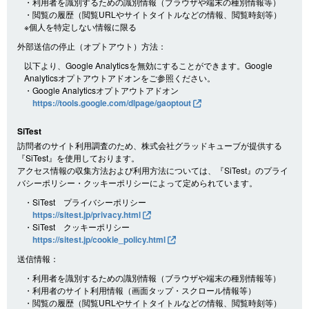
・利用者を識別するための識別情報（ブラウザや端末の種別情報等）
・閲覧の履歴（閲覧URLやサイトタイトルなどの情報、閲覧時刻等）
※個人を特定しない情報に限る
外部送信の停止（オプトアウト）方法：
以下より、Google Analyticsを無効にすることができます。Google
Analyticsオプトアウトアドオンをご参照ください。
・Google Analyticsオプトアウトアドオン
https://tools.google.com/dlpage/gaoptout
SiTest
訪問者のサイト利用調査のため、株式会社グラッドキューブが提供する
『SiTest』を使用しております。
アクセス情報の収集方法および利用方法については、『SiTest』のプライ
バシーポリシー・クッキーポリシーによって定められています。
・SiTest プライバシーポリシー
https://sitest.jp/privacy.html
・SiTest クッキーポリシー
https://sitest.jp/cookie_policy.html
送信情報：
・利用者を識別するための識別情報（ブラウザや端末の種別情報等）
・利用者のサイト利用情報（画面タップ・スクロール情報等）
・閲覧の履歴（閲覧URLやサイトタイトルなどの情報、閲覧時刻等）