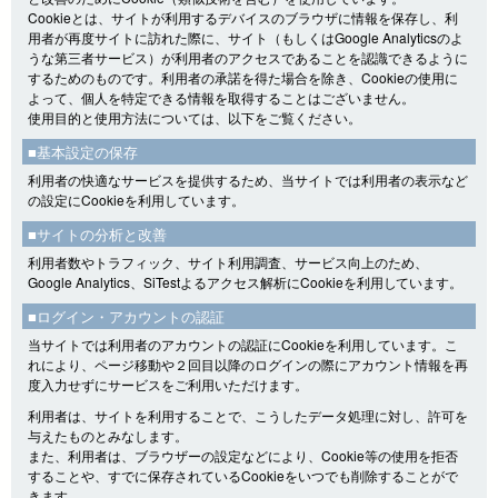
Cookieとは、サイトが利用するデバイスのブラウザに情報を保存し、利
用者が再度サイトに訪れた際に、サイト（もしくはGoogle Analyticsのよ
うな第三者サービス）が利用者のアクセスであることを認識できるように
するためのものです。利用者の承諾を得た場合を除き、Cookieの使用に
よって、個人を特定できる情報を取得することはございません。
使用目的と使用方法については、以下をご覧ください。
■基本設定の保存
利用者の快適なサービスを提供するため、当サイトでは利用者の表示など
の設定にCookieを利用しています。
■サイトの分析と改善
利用者数やトラフィック、サイト利用調査、サービス向上のため、
Google Analytics、SiTestよるアクセス解析にCookieを利用しています。
■ログイン・アカウントの認証
当サイトでは利用者のアカウントの認証にCookieを利用しています。こ
れにより、ページ移動や２回目以降のログインの際にアカウント情報を再
度入力せずにサービスをご利用いただけます。
利用者は、サイトを利用することで、こうしたデータ処理に対し、許可を
与えたものとみなします。
また、利用者は、ブラウザーの設定などにより、Cookie等の使用を拒否
することや、すでに保存されているCookieをいつでも削除することがで
きます。