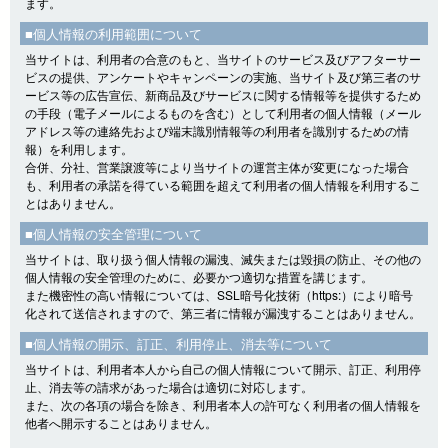
ます。
■個人情報の利用範囲について
当サイトは、利用者の合意のもと、当サイトのサービス及びアフターサー
ビスの提供、アンケートやキャンペーンの実施、当サイト及び第三者のサ
ービス等の広告宣伝、新商品及びサービスに関する情報等を提供するため
の手段（電子メールによるものを含む）として利用者の個人情報（メール
アドレス等の連絡先および端末識別情報等の利用者を識別するための情
報）を利用します。
合併、分社、営業譲渡等により当サイトの運営主体が変更になった場合
も、利用者の承諾を得ている範囲を超えて利用者の個人情報を利用するこ
とはありません。
■個人情報の安全管理について
当サイトは、取り扱う個人情報の漏洩、滅失または毀損の防止、その他の
個人情報の安全管理のために、必要かつ適切な措置を講じます。
また機密性の高い情報については、SSL暗号化技術（https:）により暗号
化されて送信されますので、第三者に情報が漏洩することはありません。
■個人情報の開示、訂正、利用停止、消去等について
当サイトは、利用者本人から自己の個人情報について開示、訂正、利用停
止、消去等の請求があった場合は適切に対応します。
また、次の各項の場合を除き、利用者本人の許可なく利用者の個人情報を
他者へ開示することはありません。