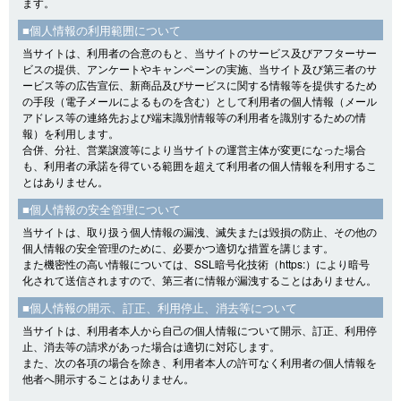
ます。
■個人情報の利用範囲について
当サイトは、利用者の合意のもと、当サイトのサービス及びアフターサー
ビスの提供、アンケートやキャンペーンの実施、当サイト及び第三者のサ
ービス等の広告宣伝、新商品及びサービスに関する情報等を提供するため
の手段（電子メールによるものを含む）として利用者の個人情報（メール
アドレス等の連絡先および端末識別情報等の利用者を識別するための情
報）を利用します。
合併、分社、営業譲渡等により当サイトの運営主体が変更になった場合
も、利用者の承諾を得ている範囲を超えて利用者の個人情報を利用するこ
とはありません。
■個人情報の安全管理について
当サイトは、取り扱う個人情報の漏洩、滅失または毀損の防止、その他の
個人情報の安全管理のために、必要かつ適切な措置を講じます。
また機密性の高い情報については、SSL暗号化技術（https:）により暗号
化されて送信されますので、第三者に情報が漏洩することはありません。
■個人情報の開示、訂正、利用停止、消去等について
当サイトは、利用者本人から自己の個人情報について開示、訂正、利用停
止、消去等の請求があった場合は適切に対応します。
また、次の各項の場合を除き、利用者本人の許可なく利用者の個人情報を
他者へ開示することはありません。