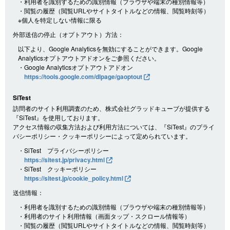
・利用者を識別するための識別情報（ブラウザや端末の種別情報等）
・閲覧の履歴（閲覧URLやサイトタイトルなどの情報、閲覧時刻等）
※個人を特定しない情報に限る
外部送信の停止（オプトアウト）方法：
以下より、Google Analyticsを無効にすることができます。Google
Analyticsオプトアウトアドオンをご参照ください。
・Google Analyticsオプトアウトアドオン
https://tools.google.com/dlpage/gaoptout
SiTest
訪問者のサイト利用調査のため、株式会社グラッドキューブが提供する
『SiTest』を使用しております。
アクセス情報の収集方法および利用方法については、『SiTest』のプライ
バシーポリシー・クッキーポリシーによって定められています。
・SiTest プライバシーポリシー
https://sitest.jp/privacy.html
・SiTest クッキーポリシー
https://sitest.jp/cookie_policy.html
送信情報：
・利用者を識別するための識別情報（ブラウザや端末の種別情報等）
・利用者のサイト利用情報（画面タップ・スクロール情報等）
・閲覧の履歴（閲覧URLやサイトタイトルなどの情報、閲覧時刻等）