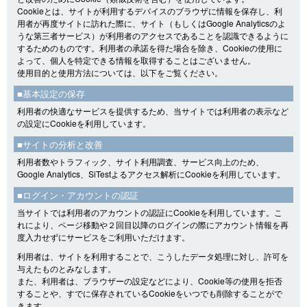
Cookieとは、サイトが利用するデバイスのブラウザに情報を保存し、利
用者が再度サイトに訪れた際に、サイト（もしくはGoogle Analyticsのよ
うな第三者サービス）が利用者のアクセスであることを認識できるように
するためのものです。利用者の承諾を得た場合を除き、Cookieの使用に
よって、個人を特定できる情報を取得することはございません。
使用目的と使用方法については、以下をご覧ください。
■基本設定の保存
利用者の快適なサービスを提供するため、当サイトでは利用者の表示など
の設定にCookieを利用しています。
■サイトの分析と改善
利用者数やトラフィック、サイト利用調査、サービス向上のため、
Google Analytics、SiTestよるアクセス解析にCookieを利用しています。
■ログイン・アカウントの認証
当サイトでは利用者のアカウントの認証にCookieを利用しています。こ
れにより、ページ移動や２回目以降のログインの際にアカウント情報を再
度入力せずにサービスをご利用いただけます。
利用者は、サイトを利用することで、こうしたデータ処理に対し、許可を
与えたものとみなします。
また、利用者は、ブラウザーの設定などにより、Cookie等の使用を拒否
することや、すでに保存されているCookieをいつでも削除することがで
きます。