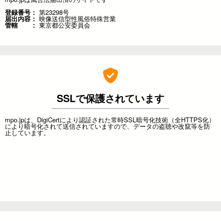
登録番号：
第23298号
届出内容：
映像送信型性風俗特殊営業
管轄 ：
東京都公安委員会
SSLで保護されています
mpo.jpは、DigiCertにより認証された常時SSL暗号化技術（全HTTPS化）
により暗号化されて送信されていますので、データの盗聴や改竄等を防
止しています。