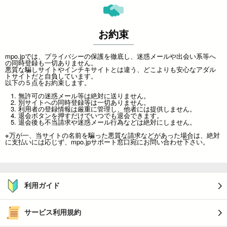
お約束
mpo.jpでは、プライバシーの保護を徹底し、迷惑メールや出会い系等へ
の同時登録も一切ありません。
悪質な騙しサイトやインチキサイトとは違う、どこよりも安心なアダル
トサイトだと自負しています。
以下の５点をお約束します。
無許可の迷惑メール等は絶対に送りません。
別サイトへの同時登録等は一切ありません。
利用者の登録情報は厳重に管理し、他者には提供しません。
退会ボタンを押すだけでいつでも退会できます。
退会後も不当請求や迷惑メール行為などは絶対にしません。
※万が一、当サイトの名前を騙った悪質な請求などがあった場合は、絶対
に支払いには応じず、mpo.jpサポート窓口宛にお問い合わせ下さい。
利用ガイド
サービス利用規約