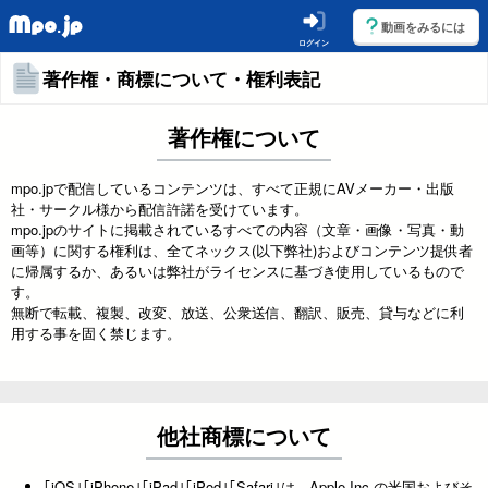
動画をみるには
ログイン
著作権・商標について・権利表記
著作権について
mpo.jpで配信しているコンテンツは、すべて正規にAVメーカー・出版
社・サークル様から配信許諾を受けています。
mpo.jpのサイトに掲載されているすべての内容（文章・画像・写真・動
画等）に関する権利は、全てネックス(以下弊社)およびコンテンツ提供者
に帰属するか、あるいは弊社がライセンスに基づき使用しているもので
す。
無断で転載、複製、改変、放送、公衆送信、翻訳、販売、貸与などに利
用する事を固く禁じます。
他社商標について
｢iOS｣｢iPhone｣｢iPad｣｢iPod｣｢Safari｣は、Apple Inc.の米国およびそ