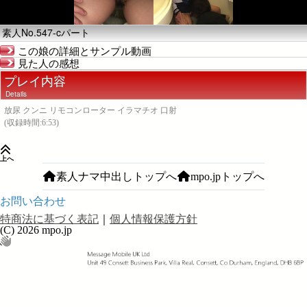
素人No.547-cパート
この娘の詳細とサンプル動画
見た人の感想
プレイ内容
Details
放尿 クンニ リモコンローター イラマチオ 口射
(収録時間:6:53)
上へ
素人ナマ中出しトップへ
mpo.jpトップへ
お問い合わせ
特商法に基づく表記
｜
個人情報保護方針
(C) 2026 mpo.jp