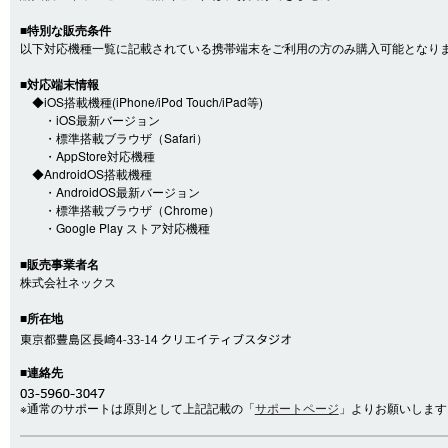
■特別な販売条件
以下対応機種一覧に記載されている携帯端末をご利用の方のみ購入可能となり
■対応端末情報
◆iOS搭載機種(iPhone/iPod Touch/iPad等)
・iOS最新バージョン
・標準搭載ブラウザ（Safari）
・AppStore対応機種
◆AndroidOS搭載機種
・AndroidOS最新バージョン
・標準搭載ブラウザ（Chrome）
・Google Play ストア対応機種
■販売事業者名
株式会社ネックス
■所在地
■連絡先
※通常のサポートは原則として上記記載の「
サポートページ
」よりお願いします