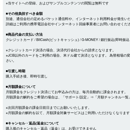
※当サイトへの登録、およびサンプルコンテンツの閲覧は無料です
■その他負担すべき金額
別途、通信会社の定めるパケット通信料や、インターネット利用料金が発生い
詳細はご利用の携帯電話会社やインターネット回線事業者にお問い合わせくだ
■商品代金の支払い方法
クレジットカード / BitCash(ビットキャッシュ) / G-MONEY / 銀行振込(即時振込・口
※クレジットカード決済の場合、決済代行会社からの請求となります。
※JCB以外のカードをご利用の場合、米ドル建て決済となります。 為替相場
さい。
■引渡し時期
購入手続き後、即時引渡し
■月額課金について
月額課金をクレジット決済にてお申込みの方は、毎月自動的に課金されます。
月額課金の解約をご希望の場合は、「サポート/設定」⇒「月額チャンネル一覧
※次回月額課金の課金日前日までにお願いいたします。
※月額課金の解約を以て、月額課金対象サービスはご利用いただけなくなります
■キャンセル・返品(返金)について
購入後のキャンセル・返品（返金）は、お受けできません