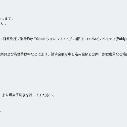
たします。
さい。
座発行) / 楽天Edy / Yahoo!ウォレット / ｄ払い(旧:ドコモ払い) / ペイディ(Paidy)
の変動および為替手数料などにより、請求金額が申し込み金額とは約一割程度異なる場
」より退会手続きを行ってください。
。