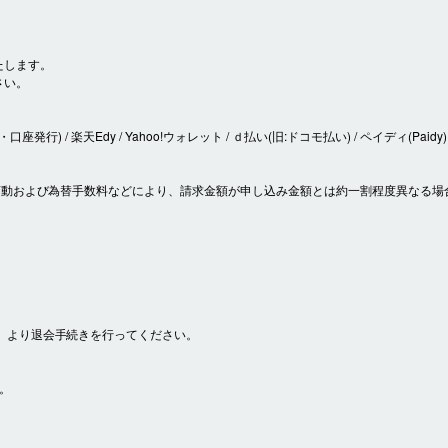
たします。
さい。
座発行) / 楽天Edy / Yahoo!ウォレット / ｄ払い(旧:ドコモ払い) / ペイディ(Paidy)
の変動および為替手数料などにより、請求金額が申し込み金額とは約一割程度異なる場
」より退会手続きを行ってください。
。