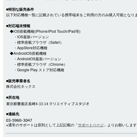
■特別な販売条件
以下対応機種一覧に記載されている携帯端末をご利用の方のみ購入可能となり
■対応端末情報
◆iOS搭載機種(iPhone/iPod Touch/iPad等)
・iOS最新バージョン
・標準搭載ブラウザ（Safari）
・AppStore対応機種
◆AndroidOS搭載機種
・AndroidOS最新バージョン
・標準搭載ブラウザ（Chrome）
・Google Play ストア対応機種
■販売事業者名
株式会社ネックス
■所在地
■連絡先
※通常のサポートは原則として上記記載の「
サポートページ
」よりお願いします