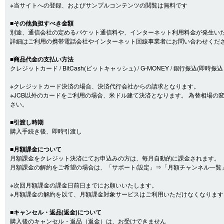
※当サイトへの登録、およびサンプルコンテンツの閲覧は無料です
■その他負担すべき金額
別途、通信会社の定めるパケット通信料や、インターネット利用料金が発生い
詳細はご利用の携帯電話会社やインターネット回線事業者にお問い合わせくだ
■商品代金の支払い方法
クレジットカード / BitCash(ビットキャッシュ) / G-MONEY / 銀行振込(即時振込・口
※クレジットカード決済の場合、決済代行会社からの請求となります。
※JCB以外のカードをご利用の場合、米ドル建て決済となります。 為替相場
さい。
■引渡し時期
購入手続き後、即時引渡し
■月額課金について
月額課金をクレジット決済にてお申込みの方は、毎月自動的に課金されます。
月額課金の解約をご希望の場合は、「サポート/設定」⇒「月額チャンネル一覧
※次回月額課金の課金日前日までにお願いいたします。
※月額課金の解約を以て、月額課金対象サービスはご利用いただけなくなります
■キャンセル・返品(返金)について
購入後のキャンセル・返品（返金）は、お受けできません