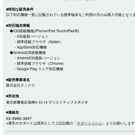
■特別な販売条件
以下対応機種一覧に記載されている携帯端末をご利用の方のみ購入可能となり
■対応端末情報
◆iOS搭載機種(iPhone/iPod Touch/iPad等)
・iOS最新バージョン
・標準搭載ブラウザ（Safari）
・AppStore対応機種
◆AndroidOS搭載機種
・AndroidOS最新バージョン
・標準搭載ブラウザ（Chrome）
・Google Play ストア対応機種
■販売事業者名
株式会社ネックス
■所在地
■連絡先
※通常のサポートは原則として上記記載の「
サポートページ
」よりお願いします