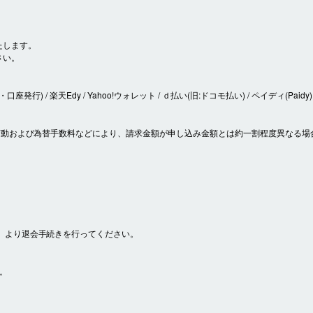
たします。
さい。
座発行) / 楽天Edy / Yahoo!ウォレット / ｄ払い(旧:ドコモ払い) / ペイディ(Paidy)
の変動および為替手数料などにより、請求金額が申し込み金額とは約一割程度異なる場
」より退会手続きを行ってください。
。