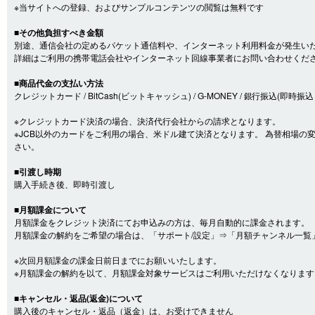
※当サイトへの登録、およびサンプルコンテンツの閲覧は無料です
■その他負担すべき金額
別途、通信会社の定めるパケット通信料や、インターネット利用料金が発生い
詳細はご利用の携帯電話会社やインターネット回線事業者にお問い合わせくだ
■商品代金の支払い方法
クレジットカード / BitCash(ビットキャッシュ) / G-MONEY / 銀行振込(即時振込・口
※クレジットカード決済の場合、決済代行会社からの請求となります。
※JCB以外のカードをご利用の場合、米ドル建て決済となります。 為替相場
さい。
■引渡し時期
購入手続き後、即時引渡し
■月額課金について
月額課金をクレジット決済にてお申込みの方は、毎月自動的に課金されます。
月額課金の解約をご希望の場合は、「サポート/設定」⇒「月額チャンネル一覧
※次回月額課金の課金日前日までにお願いいたします。
※月額課金の解約を以て、月額課金対象サービスはご利用いただけなくなります
■キャンセル・返品(返金)について
購入後のキャンセル・返品（返金）は、お受けできません