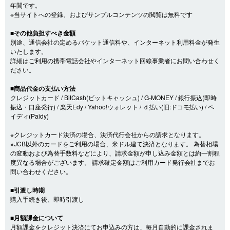
年間です。
※当サイトへの登録、およびサンプルコンテンツの閲覧は無料です
■その他負担すべき金額
別途、通信会社の定めるパケット通信料や、インターネット利用料金が発生
いたします。
詳細はご利用の携帯電話会社やインターネット回線事業者にお問い合わせく
ださい。
■商品代金の支払い方法
クレジットカード / BitCash(ビットキャッシュ) / G-MONEY / 銀行振込(即時
振込・口座発行) / 楽天Edy / Yahoo!ウォレット / ｄ払い(旧:ドコモ払い) / ペ
イディ(Paidy)
※クレジットカード決済の場合、決済代行会社からの請求となります。
※JCB以外のカードをご利用の場合、米ドル建て決済となります。 為替相場
の変動および為替手数料などにより、請求金額が申し込み金額とは約一割程
度異なる場合がございます。 請求確定金額はご利用カード発行会社までお
問い合わせください。
■引渡し時期
購入手続き後、即時引渡し
■月額課金について
月額課金をクレジット決済にてお申込みの方は、毎月自動的に課金されま