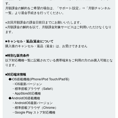
す。
月額課金の解約をご希望の場合は、「サポート/設定」⇒「月額チャンネル
一覧」より退会手続きを行ってください。
※次回月額課金の課金日前日までにお願いいたします。
※月額課金の解約を以て、月額課金対象サービスはご利用いただけなくなり
ます。
■キャンセル・返品(返金)について
購入後のキャンセル・返品（返金）は、お受けできません
■特別な販売条件
以下対応機種一覧に記載されている携帯端末をご利用の方のみ購入可能とな
ります。
■対応端末情報
◆iOS搭載機種(iPhone/iPod Touch/iPad等)
・iOS最新バージョン
・標準搭載ブラウザ（Safari）
・AppStore対応機種
◆AndroidOS搭載機種
・AndroidOS最新バージョン
・標準搭載ブラウザ（Chrome）
・Google Play ストア対応機種