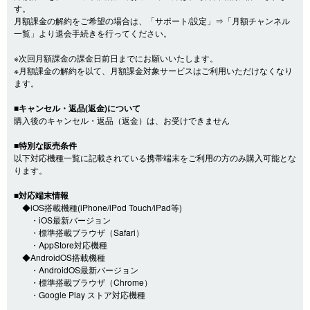
す。
月額課金の解約をご希望の場合は、「サポート/設定」⇒「月額チャンネル
一覧」より退会手続きを行ってください。
※次回月額課金の課金日前日までにお願いいたします。
※月額課金の解約を以て、月額課金対象サービスはご利用いただけなくなり
ます。
■キャンセル・返品(返金)について
購入後のキャンセル・返品（返金）は、お受けできません
■特別な販売条件
以下対応機種一覧に記載されている携帯端末をご利用の方のみ購入可能とな
ります。
■対応端末情報
◆iOS搭載機種(iPhone/iPod Touch/iPad等)
・iOS最新バージョン
・標準搭載ブラウザ（Safari）
・AppStore対応機種
◆AndroidOS搭載機種
・AndroidOS最新バージョン
・標準搭載ブラウザ（Chrome）
・Google Play ストア対応機種