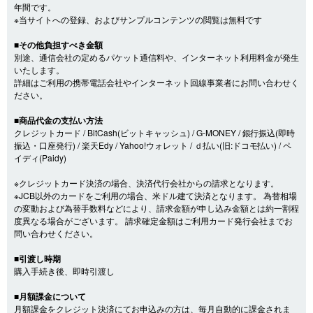
年間です。
※当サイトへの登録、およびサンプルコンテンツの閲覧は無料です
■その他負担すべき金額
別途、通信会社の定めるパケット通信料や、インターネット利用料金が発生
いたします。
詳細はご利用の携帯電話会社やインターネット回線事業者にお問い合わせく
ださい。
■商品代金の支払い方法
クレジットカード / BitCash(ビットキャッシュ) / G-MONEY / 銀行振込(即時
振込・口座発行) / 楽天Edy / Yahoo!ウォレット / ｄ払い(旧:ドコモ払い) / ペ
イディ(Paidy)
※クレジットカード決済の場合、決済代行会社からの請求となります。
※JCB以外のカードをご利用の場合、米ドル建て決済となります。 為替相場
の変動および為替手数料などにより、請求金額が申し込み金額とは約一割程
度異なる場合がございます。 請求確定金額はご利用カード発行会社までお
問い合わせください。
■引渡し時期
購入手続き後、即時引渡し
■月額課金について
月額課金をクレジット決済にてお申込みの方は、毎月自動的に課金されま