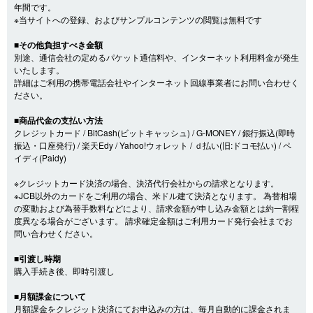
年間です。
※当サイトへの登録、およびサンプルコンテンツの閲覧は無料です
■その他負担すべき金額
別途、通信会社の定めるパケット通信料や、インターネット利用料金が発生
いたします。
詳細はご利用の携帯電話会社やインターネット回線事業者にお問い合わせく
ださい。
■商品代金の支払い方法
クレジットカード / BitCash(ビットキャッシュ) / G-MONEY / 銀行振込(即時
振込・口座発行) / 楽天Edy / Yahoo!ウォレット / ｄ払い(旧:ドコモ払い) / ペ
イディ(Paidy)
※クレジットカード決済の場合、決済代行会社からの請求となります。
※JCB以外のカードをご利用の場合、米ドル建て決済となります。 為替相場
の変動および為替手数料などにより、請求金額が申し込み金額とは約一割程
度異なる場合がございます。 請求確定金額はご利用カード発行会社までお
問い合わせください。
■引渡し時期
購入手続き後、即時引渡し
■月額課金について
月額課金をクレジット決済にてお申込みの方は、毎月自動的に課金されま