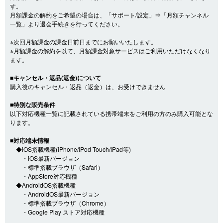
す。
月額課金の解約をご希望の場合は、「サポート/設定」⇒「月額チャンネル
一覧」より退会手続きを行ってください。
※次回月額課金の課金日前日までにお願いいたします。
※月額課金の解約を以て、月額課金対象サービスはご利用いただけなくなり
ます。
■キャンセル・返品(返金)について
購入後のキャンセル・返品（返金）は、お受けできません
■特別な販売条件
以下対応機種一覧に記載されている携帯端末をご利用の方のみ購入可能とな
ります。
■対応端末情報
◆iOS搭載機種(iPhone/iPod Touch/iPad等)
・iOS最新バージョン
・標準搭載ブラウザ（Safari）
・AppStore対応機種
◆AndroidOS搭載機種
・AndroidOS最新バージョン
・標準搭載ブラウザ（Chrome）
・Google Play ストア対応機種