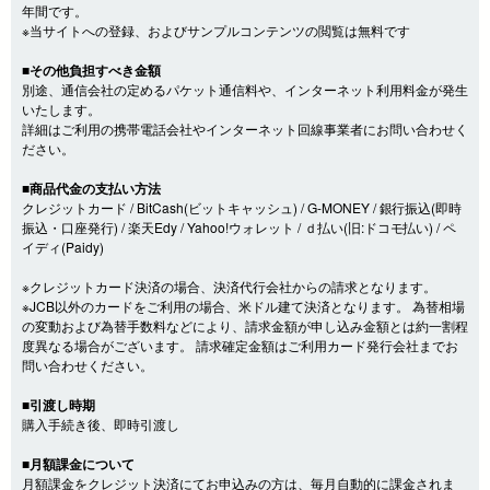
年間です。
※当サイトへの登録、およびサンプルコンテンツの閲覧は無料です
■その他負担すべき金額
別途、通信会社の定めるパケット通信料や、インターネット利用料金が発生
いたします。
詳細はご利用の携帯電話会社やインターネット回線事業者にお問い合わせく
ださい。
■商品代金の支払い方法
クレジットカード / BitCash(ビットキャッシュ) / G-MONEY / 銀行振込(即時
振込・口座発行) / 楽天Edy / Yahoo!ウォレット / ｄ払い(旧:ドコモ払い) / ペ
イディ(Paidy)
※クレジットカード決済の場合、決済代行会社からの請求となります。
※JCB以外のカードをご利用の場合、米ドル建て決済となります。 為替相場
の変動および為替手数料などにより、請求金額が申し込み金額とは約一割程
度異なる場合がございます。 請求確定金額はご利用カード発行会社までお
問い合わせください。
■引渡し時期
購入手続き後、即時引渡し
■月額課金について
月額課金をクレジット決済にてお申込みの方は、毎月自動的に課金されま