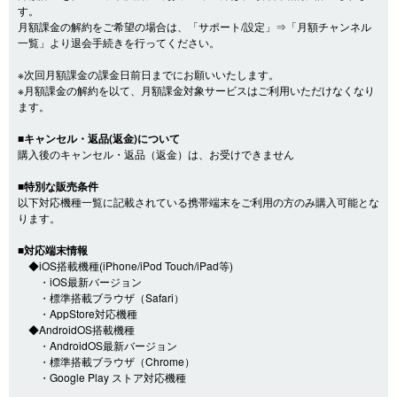
す。
月額課金の解約をご希望の場合は、「サポート/設定」⇒「月額チャンネル
一覧」より退会手続きを行ってください。
※次回月額課金の課金日前日までにお願いいたします。
※月額課金の解約を以て、月額課金対象サービスはご利用いただけなくなり
ます。
■キャンセル・返品(返金)について
購入後のキャンセル・返品（返金）は、お受けできません
■特別な販売条件
以下対応機種一覧に記載されている携帯端末をご利用の方のみ購入可能とな
ります。
■対応端末情報
◆iOS搭載機種(iPhone/iPod Touch/iPad等)
・iOS最新バージョン
・標準搭載ブラウザ（Safari）
・AppStore対応機種
◆AndroidOS搭載機種
・AndroidOS最新バージョン
・標準搭載ブラウザ（Chrome）
・Google Play ストア対応機種