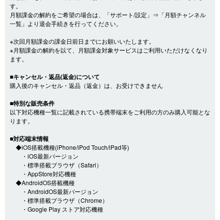
す。
月額課金の解約をご希望の場合は、「サポート/設定」⇒「月額チャンネル
一覧」より退会手続きを行ってください。
※次回月額課金の課金日前日までにお願いいたします。
※月額課金の解約を以て、月額課金対象サービスはご利用いただけなくなり
ます。
■キャンセル・返品(返金)について
購入後のキャンセル・返品（返金）は、お受けできません
■特別な販売条件
以下対応機種一覧に記載されている携帯端末をご利用の方のみ購入可能とな
ります。
■対応端末情報
◆iOS搭載機種(iPhone/iPod Touch/iPad等)
・iOS最新バージョン
・標準搭載ブラウザ（Safari）
・AppStore対応機種
◆AndroidOS搭載機種
・AndroidOS最新バージョン
・標準搭載ブラウザ（Chrome）
・Google Play ストア対応機種