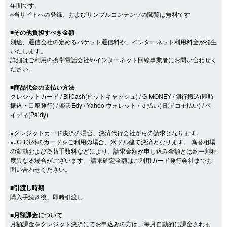
年間です。
※当サイトへの登録、およびサンプルコンテンツの閲覧は無料です
■その他負担すべき金額
別途、通信会社の定めるパケット通信料や、インターネット利用料金が発生
いたします。
詳細はご利用の携帯電話会社やインターネット回線事業者にお問い合わせく
ださい。
■商品代金の支払い方法
クレジットカード / BitCash(ビットキャッシュ) / G-MONEY / 銀行振込(即時
振込・口座発行) / 楽天Edy / Yahoo!ウォレット / ｄ払い(旧:ドコモ払い) / ペ
イディ(Paidy)
※クレジットカード決済の場合、決済代行会社からの請求となります。
※JCB以外のカードをご利用の場合、米ドル建て決済となります。 為替相場
の変動および為替手数料などにより、請求金額が申し込み金額とは約一割程
度異なる場合がございます。 請求確定金額はご利用カード発行会社までお
問い合わせください。
■引渡し時期
購入手続き後、即時引渡し
■月額課金について
月額課金をクレジット決済にてお申込みの方は、毎月自動的に課金されま