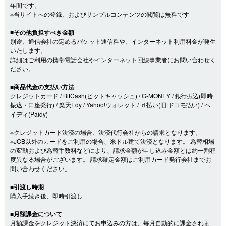
年間です。
※当サイトへの登録、およびサンプルコンテンツの閲覧は無料です
■その他負担すべき金額
別途、通信会社の定めるパケット通信料や、インターネット利用料金が発生
いたします。
詳細はご利用の携帯電話会社やインターネット回線事業者にお問い合わせく
ださい。
■商品代金の支払い方法
クレジットカード / BitCash(ビットキャッシュ) / G-MONEY / 銀行振込(即時
振込・口座発行) / 楽天Edy / Yahoo!ウォレット / ｄ払い(旧:ドコモ払い) / ペ
イディ(Paidy)
※クレジットカード決済の場合、決済代行会社からの請求となります。
※JCB以外のカードをご利用の場合、米ドル建て決済となります。 為替相場
の変動および為替手数料などにより、請求金額が申し込み金額とは約一割程
度異なる場合がございます。 請求確定金額はご利用カード発行会社までお
問い合わせください。
■引渡し時期
購入手続き後、即時引渡し
■月額課金について
月額課金をクレジット決済にてお申込みの方は、毎月自動的に課金されま