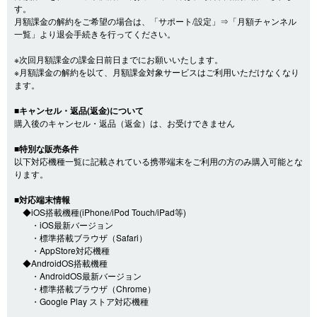
す。
月額課金の解約をご希望の場合は、「サポート/設定」⇒「月額チャンネル
一覧」より退会手続きを行ってください。
※次回月額課金の課金日前日までにお願いいたします。
※月額課金の解約を以て、月額課金対象サービスはご利用いただけなくなり
ます。
■キャンセル・返品(返金)について
購入後のキャンセル・返品（返金）は、お受けできません
■特別な販売条件
以下対応機種一覧に記載されている携帯端末をご利用の方のみ購入可能とな
ります。
■対応端末情報
◆iOS搭載機種(iPhone/iPod Touch/iPad等)
・iOS最新バージョン
・標準搭載ブラウザ（Safari）
・AppStore対応機種
◆AndroidOS搭載機種
・AndroidOS最新バージョン
・標準搭載ブラウザ（Chrome）
・Google Play ストア対応機種