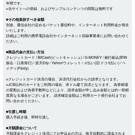
年間です。
※当サイトへの登録、およびサンプルコンテンツの閲覧は無料です
■その他負担すべき金額
別途、通信会社の定めるパケット通信料や、インターネット利用料金が発生
いたします。
詳細はご利用の携帯電話会社やインターネット回線事業者にお問い合わせく
ださい。
■商品代金の支払い方法
クレジットカード / BitCash(ビットキャッシュ) / G-MONEY / 銀行振込(即時
振込・口座発行) / 楽天Edy / Yahoo!ウォレット / ｄ払い(旧:ドコモ払い) / ペ
イディ(Paidy)
※クレジットカード決済の場合、決済代行会社からの請求となります。
※JCB以外のカードをご利用の場合、米ドル建て決済となります。 為替相場
の変動および為替手数料などにより、請求金額が申し込み金額とは約一割程
度異なる場合がございます。 請求確定金額はご利用カード発行会社までお
問い合わせください。
■引渡し時期
購入手続き後、即時引渡し
■月額課金について
月額課金をクレジット決済にてお申込みの方は、毎月自動的に課金されま