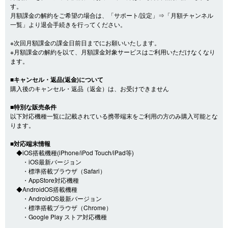
す。
月額課金の解約をご希望の場合は、「サポート/設定」⇒「月額チャンネル
一覧」より退会手続きを行ってください。
※次回月額課金の課金日前日までにお願いいたします。
※月額課金の解約を以て、月額課金対象サービスはご利用いただけなくなり
ます。
■キャンセル・返品(返金)について
購入後のキャンセル・返品（返金）は、お受けできません
■特別な販売条件
以下対応機種一覧に記載されている携帯端末をご利用の方のみ購入可能とな
ります。
■対応端末情報
◆iOS搭載機種(iPhone/iPod Touch/iPad等)
・iOS最新バージョン
・標準搭載ブラウザ（Safari）
・AppStore対応機種
◆AndroidOS搭載機種
・AndroidOS最新バージョン
・標準搭載ブラウザ（Chrome）
・Google Play ストア対応機種