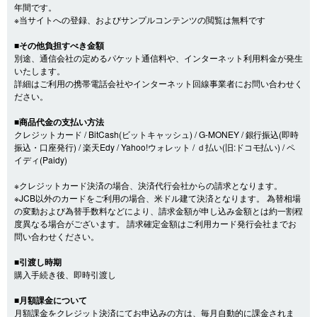
年間です。
※当サイトへの登録、およびサンプルコンテンツの閲覧は無料です
■その他負担すべき金額
別途、通信会社の定めるパケット通信料や、インターネット利用料金が発生
いたします。
詳細はご利用の携帯電話会社やインターネット回線事業者にお問い合わせく
ださい。
■商品代金の支払い方法
クレジットカード / BitCash(ビットキャッシュ) / G-MONEY / 銀行振込(即時
振込・口座発行) / 楽天Edy / Yahoo!ウォレット / ｄ払い(旧:ドコモ払い) / ペ
イディ(Paidy)
※クレジットカード決済の場合、決済代行会社からの請求となります。
※JCB以外のカードをご利用の場合、米ドル建て決済となります。 為替相場
の変動および為替手数料などにより、請求金額が申し込み金額とは約一割程
度異なる場合がございます。 請求確定金額はご利用カード発行会社までお
問い合わせください。
■引渡し時期
購入手続き後、即時引渡し
■月額課金について
月額課金をクレジット決済にてお申込みの方は、毎月自動的に課金されま