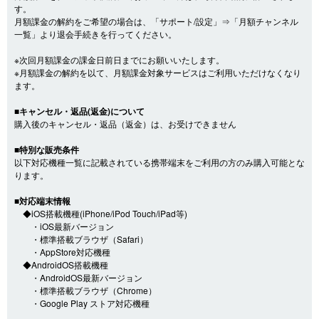
す。
月額課金の解約をご希望の場合は、「サポート/設定」⇒「月額チャンネル
一覧」より退会手続きを行ってください。
※次回月額課金の課金日前日までにお願いいたします。
※月額課金の解約を以て、月額課金対象サービスはご利用いただけなくなり
ます。
■キャンセル・返品(返金)について
購入後のキャンセル・返品（返金）は、お受けできません
■特別な販売条件
以下対応機種一覧に記載されている携帯端末をご利用の方のみ購入可能とな
ります。
■対応端末情報
◆iOS搭載機種(iPhone/iPod Touch/iPad等)
・iOS最新バージョン
・標準搭載ブラウザ（Safari）
・AppStore対応機種
◆AndroidOS搭載機種
・AndroidOS最新バージョン
・標準搭載ブラウザ（Chrome）
・Google Play ストア対応機種