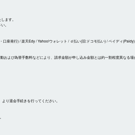
たします。
さい。
座発行) / 楽天Edy / Yahoo!ウォレット / ｄ払い(旧:ドコモ払い) / ペイディ(Paidy)
の変動および為替手数料などにより、請求金額が申し込み金額とは約一割程度異なる場
」より退会手続きを行ってください。
。