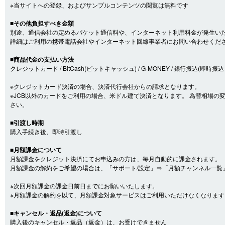
※当サイトへの登録、およびサンプルコンテンツの閲覧は無料です
■その他負担すべき金額
別途、通信会社の定めるパケット通信料や、インターネット利用料金が発生い
詳細はご利用の携帯電話会社やインターネット回線事業者にお問い合わせくだ
■商品代金の支払い方法
クレジットカード / BitCash(ビットキャッシュ) / G-MONEY / 銀行振込(即時振込・口
※クレジットカード決済の場合、決済代行会社からの請求となります。
※JCB以外のカードをご利用の場合、米ドル建て決済となります。 為替相場
さい。
■引渡し時期
購入手続き後、即時引渡し
■月額課金について
月額課金をクレジット決済にてお申込みの方は、毎月自動的に課金されます。
月額課金の解約をご希望の場合は、「サポート/設定」⇒「月額チャンネル一覧
※次回月額課金の課金日前日までにお願いいたします。
※月額課金の解約を以て、月額課金対象サービスはご利用いただけなくなります
■キャンセル・返品(返金)について
購入後のキャンセル・返品（返金）は、お受けできません