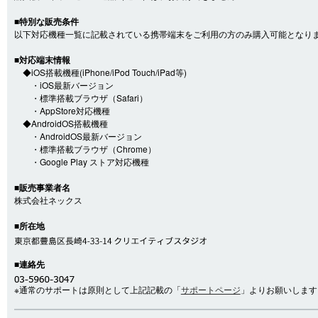
■特別な販売条件
以下対応機種一覧に記載されている携帯端末をご利用の方のみ購入可能となり
■対応端末情報
◆iOS搭載機種(iPhone/iPod Touch/iPad等)
・iOS最新バージョン
・標準搭載ブラウザ（Safari）
・AppStore対応機種
◆AndroidOS搭載機種
・AndroidOS最新バージョン
・標準搭載ブラウザ（Chrome）
・Google Play ストア対応機種
■販売事業者名
株式会社ネックス
■所在地
■連絡先
※通常のサポートは原則として上記記載の「
サポートページ
」よりお願いします