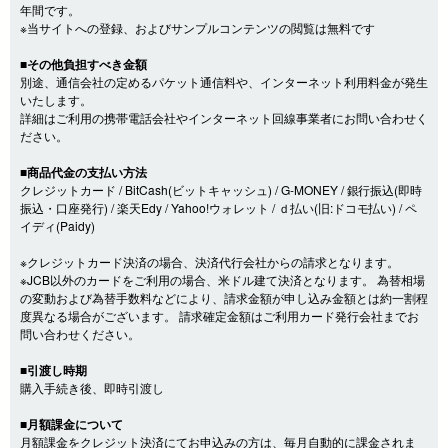
年間です。
※当サイトへの登録、およびサンプルコンテンツの閲覧は無料です
■その他負担すべき金額
別途、通信会社の定めるパケット通信料や、インターネット利用料金が発生
いたします。
詳細はご利用の携帯電話会社やインターネット回線事業者にお問い合わせく
ださい。
■商品代金の支払い方法
クレジットカード / BitCash(ビットキャッシュ) / G-MONEY / 銀行振込(即時
振込・口座発行) / 楽天Edy / Yahoo!ウォレット / ｄ払い(旧:ドコモ払い) / ペ
イディ(Paidy)
※クレジットカード決済の場合、決済代行会社からの請求となります。
※JCB以外のカードをご利用の場合、米ドル建て決済となります。 為替相場
の変動および為替手数料などにより、請求金額が申し込み金額とは約一割程
度異なる場合がございます。 請求確定金額はご利用カード発行会社までお
問い合わせください。
■引渡し時期
購入手続き後、即時引渡し
■月額課金について
月額課金をクレジット決済にてお申込みの方は、毎月自動的に課金されま