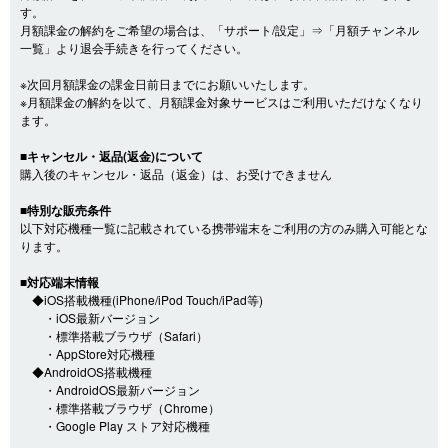
す。
月額課金の解約をご希望の場合は、「サポート/設定」⇒「月額チャンネル
一覧」より退会手続きを行ってください。
※次回月額課金の課金日前日までにお願いいたします。
※月額課金の解約を以て、月額課金対象サービスはご利用いただけなくなり
ます。
■キャンセル・返品(返金)について
購入後のキャンセル・返品（返金）は、お受けできません
■特別な販売条件
以下対応機種一覧に記載されている携帯端末をご利用の方のみ購入可能とな
ります。
■対応端末情報
◆iOS搭載機種(iPhone/iPod Touch/iPad等)
・iOS最新バージョン
・標準搭載ブラウザ（Safari）
・AppStore対応機種
◆AndroidOS搭載機種
・AndroidOS最新バージョン
・標準搭載ブラウザ（Chrome）
・Google Play ストア対応機種