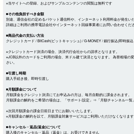
※当サイトへの登録、およびサンプルコンテンツの閲覧は無料です
■その他負担すべき金額
別途、通信会社の定めるパケット通信料や、インターネット利用料金が発生い
詳細はご利用の携帯電話会社やインターネット回線事業者にお問い合わせくだ
■商品代金の支払い方法
クレジットカード / BitCash(ビットキャッシュ) / G-MONEY / 銀行振込(即時振込・口
※クレジットカード決済の場合、決済代行会社からの請求となります。
※JCB以外のカードをご利用の場合、米ドル建て決済となります。 為替相場
さい。
■引渡し時期
購入手続き後、即時引渡し
■月額課金について
月額課金をクレジット決済にてお申込みの方は、毎月自動的に課金されます。
月額課金の解約をご希望の場合は、「サポート/設定」⇒「月額チャンネル一覧
※次回月額課金の課金日前日までにお願いいたします。
※月額課金の解約を以て、月額課金対象サービスはご利用いただけなくなります
■キャンセル・返品(返金)について
購入後のキャンセル・返品（返金）は、お受けできません