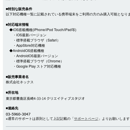
■特別な販売条件
以下対応機種一覧に記載されている携帯端末をご利用の方のみ購入可能となり
■対応端末情報
◆iOS搭載機種(iPhone/iPod Touch/iPad等)
・iOS最新バージョン
・標準搭載ブラウザ（Safari）
・AppStore対応機種
◆AndroidOS搭載機種
・AndroidOS最新バージョン
・標準搭載ブラウザ（Chrome）
・Google Play ストア対応機種
■販売事業者名
株式会社ネックス
■所在地
■連絡先
※通常のサポートは原則として上記記載の「
サポートページ
」よりお願いします