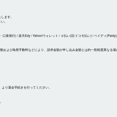
たします。
さい。
座発行) / 楽天Edy / Yahoo!ウォレット / ｄ払い(旧:ドコモ払い) / ペイディ(Paidy)
の変動および為替手数料などにより、請求金額が申し込み金額とは約一割程度異なる場
」より退会手続きを行ってください。
。