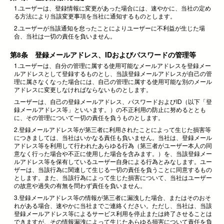
1.ユーザーは、登録情報に変更があった場合には、速やかに、当社の定め
る方法により当該変更事項を当社に通知するものとします。
2.ユーザーが当該通知を怠ったことによりユーザーに不利益が生じた場
合、当社は一切の責任を負いません。
第8条 登録メールアドレス、IDおよびパスワードの管理等
1.ユーザーは、自分の管理に属する使用可能なメールアドレスを登録メー
ルアドレスとして登録するものとし、当該登録メールアドレスが自己の管
理に属さなくなった場合には、自己の管理に属する使用可能な別のメール
アドレスに変更しなければならないものとします。
ユーザーは、自己の登録メールアドレス、パスワードおよびID（以下「登
録メールアドレス等」といいます。）の不正利用の防止に努めるととも
に、その管理について一切の責任を負うものとします。
2.登録メールアドレス等が第三者に利用されたことによって生じた損害等
につきましては、当社はいかなる責任も負いません。当社は、登録メール
アドレス等を利用して行われたあらゆる行為（第三者がユーザー本人の同
意なく行った場合や不正に使用した場合を含みます。）を、当該登録メー
ルアドレス等を保有しているユーザー自身による行為とみなします。ユー
ザーは、当該行為に関連して生じる一切の責任を負うことに同意するもの
とします。また、当該行為によって生じた損害について、当社はユーザー
の故意や過失の有無を問わず責任を負いません。
3.登録メールアドレス等の情報が第三者に漏洩した場合、またはそのおそ
れがある場合、速やかに当社までご連絡ください。ただし、当社は、当該
登録メールアドレス等によるサービス利用を停止または終了させることは
できますが、その情報漏洩によって生じたあらゆる損害について責任を負