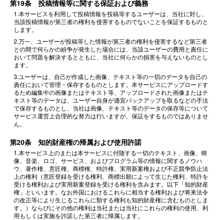
第19条 投稿情報等に関する保証および義務
1.本サービスを利用して投稿情報を投稿等するユーザーは、当社に対し、
当該投稿情報が第三者の権利を侵害するものでないことを保証するものと
します。
2.万一、ユーザーが投稿等した情報が第三者の権利を侵害するなど第三者
との間で何らかの紛争が発生した場合には、当該ユーザーの費用と責任に
おいて問題を解決するとともに、当社に何らかの損害を与えないものとし
ます。
3.ユーザーは、自己が作成した画像、テキスト等の一切のデータを自己の
責任において管理・保存するものとします。本サービスにアップロードす
るため編集中の画像またはテキスト等、アップロードされた画像またはテ
キスト等のデータは、ユーザー自身が適宜バックアップを取るなどの手法
で保存するものとし、当社は画像、テキスト等のデータの保存等について
サービス運営上合理的な努力は行いますが、保証をするものではありませ
ん。
第20条 知的財産権の帰属および使用許諾
1.本サービス上のまたは本サービスに付随する一切のテキスト、画像、映
像、音楽、ロゴ、サービス、およびプログラム等の情報に関するノウハ
ウ、著作権、意匠権、商標権、特許権、実用新案権および不正競争防止法
上の権利（意匠登録を受ける権利、商標出願によって生じた権利、特許を
受ける権利および実用新案登録を受ける権利を含みます。以下「知的財産
権」といいます。なお外国におけるこれらに相当する権利および将来法令
の改正等により生じるこれらに類する権利も知的財産権に含むものとしま
す。）ならびにその他の権利は当社または当社にこれらの権利の使用、利
用もしくは実施を許諾した第三者に帰属します。