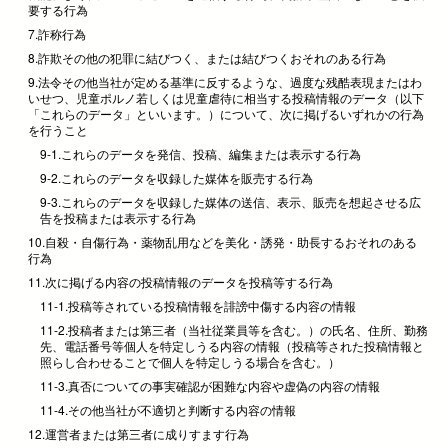
要する行為
7.詐称行為
8.詐欺その他の犯罪に結びつく、または結びつくおそれのある行為
9.法令その他当社が定める基準に反するような、過度な残酷表現またはわ
いせつ、児童ポルノ若しくは児童虐待に相当する投稿情報のデータ（以下
「これらのデータ」といいます。）について、次に掲げるいずれかの行為
を行うこと
9-1.これらのデータを発信、投稿、編集または表示する行為
9-2.これらのデータを収録した媒体を販売する行為
9-3.これらのデータを収録した媒体の送信、表示、販売を想起させる広
告を投稿または表示する行為
10.自殺・自傷行為・薬物乱用などを美化・誘発・助長するおそれのある
行為
11.次に掲げる内容の投稿情報のデータを投稿等する行為
11-1.投稿等されている投稿情報を誹謗中傷する内容の情報
11-2.投稿者または第三者（当社従業員等を含む。）の氏名、住所、勤務
先、電話番号等個人を特定しうる内容の情報（投稿等された投稿情報と
照らし合わせることで個人を特定しうる場合を含む。）
11-3.真否についての事実確認が困難な内容や虚偽の内容の情報
11-4.その他当社が不適切と判断する内容の情報
12.運営者または第三者に成りすます行為