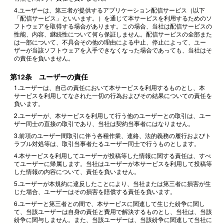
4.ユーザーは、第三者が提供するアプリケーション配信サービス（以下
「配信サービス」といいます。）を通じて本サービスを利用するためのソ
フトウェアを取得する場合があります。この場合、当社は配信サービスの
性能、内容、継続性について何ら保証しません。配信サービスの全部また
は一部について、不具合その他の理由による中止、停止によって、ユー
ザーが当該ソフトウェアを入手できなくなった場合であっても、当社はそ
の責任を負いません。
第12条 ユーザーの責任
1.ユーザーは、自己の責任において本サービスを利用するものとし、本
サービスを利用してなされた一切の行為およびその結果についての責任を
負います。
2.ユーザーが、本サービスを利用して行う他のユーザーとの取引は、ユー
ザー同士の直接の取引であり、当社は契約当事者にはなりません。
3.前項のユーザー間取引に伴う各種作業、連絡、法的義務の履行およびト
ラブル対処等は、取引当事者たるユーザー同士で行うものとします。
4.本サービスを利用してユーザーが投稿等した情報に関する責任は、すべ
てユーザーに帰属します。当社はユーザーが本サービスを利用して投稿等
した情報の内容について、責任を負いません。
5.ユーザーが本規約に違反したことにより、当社または第三者に損害が生
じた場合、ユーザーはその損害を賠償する責任を負います。
6.ユーザーと第三者との間で、本サービスに関連して生じた紛争に関し
て、当該ユーザーは自身の責任と費用で解決するものとし、当社は、当該
紛争に関与しません。また、当該ユーザーは、当該紛争に関連して当社に