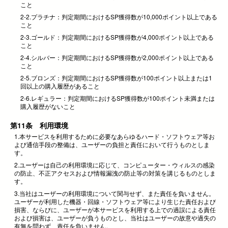
こと
2-2.プラチナ：判定期間におけるSP獲得数が10,000ポイント以上である
こと
2-3.ゴールド：判定期間におけるSP獲得数が4,000ポイント以上である
こと
2-4.シルバー：判定期間におけるSP獲得数が2,000ポイント以上である
こと
2-5.ブロンズ：判定期間におけるSP獲得数が100ポイント以上または1
回以上の購入履歴があること
2-6.レギュラー：判定期間におけるSP獲得数が100ポイント未満または
購入履歴がないこと
第11条 利用環境
1.本サービスを利用するために必要なあらゆるハード・ソフトウェア等お
よび通信手段の整備は、ユーザーの負担と責任において行うものとしま
す。
2.ユーザーは自己の利用環境に応じて、コンピューター・ウィルスの感染
の防止、不正アクセスおよび情報漏洩の防止等の対策を講じるものとしま
す。
3.当社はユーザーの利用環境について関与せず、また責任を負いません。
ユーザーが利用した機器・回線・ソフトウェア等により生じた責任および
損害、ならびに、ユーザーが本サービスを利用する上での過誤による責任
および損害は、ユーザーが負うものとし、当社はユーザーの故意や過失の
有無を問わず、責任を負いません。