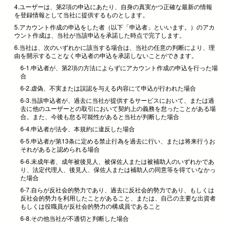
4.ユーザーは、第2項の申込にあたり、自身の真実かつ正確な最新の情報
を登録情報として当社に提供するものとします。
5.アカウント作成の申込をした者（以下「申込者」といいます。）のアカ
ウント作成は、当社が当該申込を承諾した時点で完了します。
6.当社は、次のいずれかに該当する場合は、当社の任意の判断により、理
由を開示することなく申込者の申込を承諾しないことができます。
6-1.申込者が、第2項の方法によらずにアカウント作成の申込を行った場
合
6-2.虚偽、不実または誤認を与える内容にて申込が行われた場合
6-3.当該申込者が、過去に当社が提供するサービスにおいて、または過
去に他のユーザーとの取引において契約上の義務を怠ったことがある場
合。また、今後も怠る可能性があると当社が判断した場合
6-4.申込者が法令、本規約に違反した場合
6-5.申込者が第13条に定める禁止行為を過去に行い、または将来行うお
それがあると認められる場合
6-6.未成年者、成年被後見人、被保佐人または被補助人のいずれかであ
り、法定代理人、後見人、保佐人または補助人の同意等を得ていなかっ
た場合
6-7.自らが反社会的勢力であり、過去に反社会的勢力であり、もしくは
反社会的勢力を利用したことがあること、または、自己の主要な出資者
もしくは役職員が反社会的勢力の構成員であること
6-8.その他当社が不適切と判断した場合