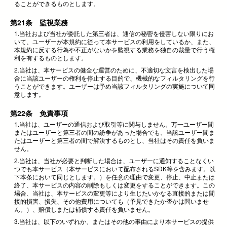
ることができるものとします。
第21条 監視業務
1.当社および当社が委託した第三者は、通信の秘密を侵害しない限りにお
いて、ユーザーが本規約に従って本サービスの利用をしているか、また、
本規約に反する行為や不正がないかを監視する業務を独自の裁量で行う権
利を有するものとします。
2.当社は、本サービスの健全な運営のために、不適切な文言を検出した場
合に当該ユーザーの権利を停止する目的で、機械的なフィルタリングを行
うことができます。ユーザーは予め当該フィルタリングの実施について同
意します。
第22条 免責事項
1.当社は、ユーザーの通信および取引等に関与しません。万一ユーザー間
またはユーザーと第三者の間の紛争があった場合でも、当該ユーザー間ま
たはユーザーと第三者の間で解決するものとし、当社はその責任を負いま
せん。
2.当社は、当社が必要と判断した場合は、ユーザーに通知することなくい
つでも本サービス（本サービスにおいて配布されるSDK等を含みます。以
下本条において同じとします。）を任意の理由で変更、停止、中止または
終了、本サービスの内容の削除もしくは変更をすることができます。この
場合、当社は、本サービスの変更等により生じたいかなる直接的または間
接的損害、損失、その他費用についても（予見できたか否かは問いませ
ん。）、賠償しまたは補償する責任を負いません。
3.当社は、以下のいずれか、またはその他の事由により本サービスの提供