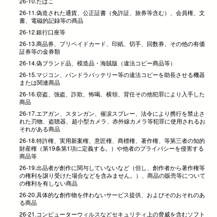
26-10.たばこ
26-11.偽造された通貨、公正証書（免許証、旅券等含む）、会員権、文
書、電磁的記録等の商品
26-12.銀行口座等
26-13.商品券、プリペイドカード、印紙、切手、回数券、その他の有価
証券等の金券類
26-14.偽ブランド品、模造品・海賊版（違法コピー商品等）
26-15.マジコン、パンドラバッテリー等の違法コピーを助長させる機器
または関連商品
26-16.窃盗、強盗、詐欺、怖喝、横領、背任その他犯罪により入手した
商品
26-17.エアガン、スタンガン、催涙スプレー、法令により携行を禁止さ
れた刃物、盗聴器、超小型カメラ、赤外線カメラ等犯罪に使用されるお
それがある商品
26-18.特許権、実用新案権、意匠権、商標権、著作権、等第三者の知的
財産権（第19条第1項に定義する。）や他者のプライバシーを侵害する
商品等
26-19.出品者が創作に関与していないなど（但し、創作者から著作権等
の権利を譲り受けた場合などを含みません。）、商品の販売等について
の権利を有しない商品
26-20.具体的な創作物を伴わないサービス提供、およびそのおそれのあ
る商品
26-21.コンピューターウィルスなどセキュリティ上の脅威を含むソフト