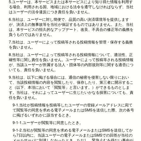
5.ユーザーは、本サービスまたは本サービスにより知り得た情報を利用す
る場合、利用される国、地域における法令を遵守しなければならず、当社
はユーザーの法令違反につき責任を負いません。
6.当社は、ユーザーに対し簡便で、品質の高い決済環境等を提供します
が、決済上の無事故等を当社が保証するものではありません。また、当社
は、本サービスの恒久的なアップデート、改良、不具合の修正等の義務を
負うものではありません。
7.当社は、ユーザーによって投稿等される投稿情報を管理・保存する義務
を負いません。
8.当社は、ユーザーによって投稿等される投稿情報について、適法性、正
確性等に関し責任を負いません。ユーザーによって投稿等される投稿情報
が、当該ユーザーが所属する法人・団体等の内部規則等に関する適否につ
いても、責任を負いません。
9.当社は、以下に掲げる場合には、通信の秘密を侵害しない限りにおい
て、当該投稿情報の内容を閲覧したり、保存したり、第三者に開示するこ
と（以下、本項において「閲覧等」と言います。）ができるものとしま
す。当社は、それによってユーザーに生じたいかなる損害についても、責
任を負いません。
9-1.当社が投稿情報を投稿等したユーザーの登録メールアドレスに宛て
て閲覧等の同意を求める電子メールまたはSMSを送信した際、次の各号
に掲げるいずれかに該当するとき。
9-1-1.ユーザーが閲覧等に同意したとき。
9-1-2.当社が閲覧等の同意を求める電子メールまたはSMSを送信してか
ら7日以内に、当該ユーザーの電子メールまたはSMSでの回答が当社の
メールサーバに到達しなかったとき。ただし、緊急止むを得ない事由が