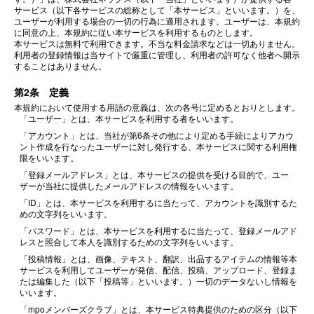
サービス（以下各サービスの総称として「本サービス」といいます。）を、
ユーザーが利用する場合の一切の行為に適用されます。ユーザーは、本規約
に同意の上、本規約に従い本サービスを利用するものとします。
本サービスは無料で利用できます。不当な料金請求などは一切ありません。
利用者の登録情報は当サイトで厳重に管理し、利用者の許可なく他者へ開示
することはありません。
第2条 定義
本規約において使用する用語の意義は、次の各号に定めるとおりとします。
「ユーザー」とは、本サービスを利用する者をいいます。
「アカウント」とは、当社が第6条その他により定める手続によりアカウ
ント作成を行なったユーザーに対し発行する、本サービスに関する利用権
限をいいます。
「登録メールアドレス」とは、本サービスの提供を受ける目的で、ユー
ザーが当社に提供したメールアドレスの情報をいいます。
「ID」とは、本サービスを利用するに当たって、アカウントを識別するた
めの文字列をいいます。
「パスワード」とは、本サービスを利用するに当たって、登録メールアド
レスと照合して本人を識別するための文字列をいいます。
「投稿情報」とは、画像、テキスト、翻訳、出品するアイテムの情報等本
サービスを利用してユーザーが発信、配信、投稿、アップロード、登録ま
たは編集した（以下「投稿等」といいます。）一切のデータないし情報を
いいます。
「mpoメンバーズクラブ」とは、本サービス特典提供のための区分（以下