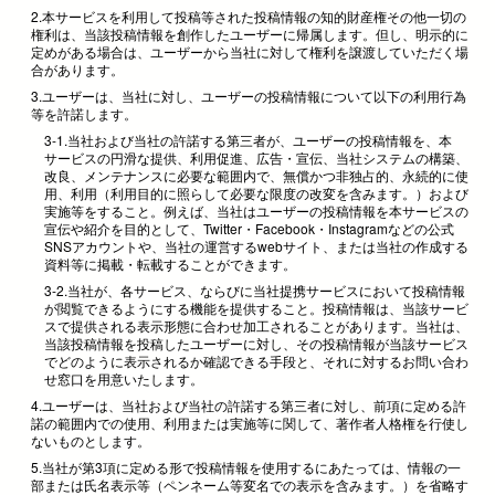
2.本サービスを利用して投稿等された投稿情報の知的財産権その他一切の
権利は、当該投稿情報を創作したユーザーに帰属します。但し、明示的に
定めがある場合は、ユーザーから当社に対して権利を譲渡していただく場
合があります。
3.ユーザーは、当社に対し、ユーザーの投稿情報について以下の利用行為
等を許諾します。
3-1.当社および当社の許諾する第三者が、ユーザーの投稿情報を、本
サービスの円滑な提供、利用促進、広告・宣伝、当社システムの構築、
改良、メンテナンスに必要な範囲内で、無償かつ非独占的、永続的に使
用、利用（利用目的に照らして必要な限度の改変を含みます。）および
実施等をすること。例えば、当社はユーザーの投稿情報を本サービスの
宣伝や紹介を目的として、Twitter・Facebook・Instagramなどの公式
SNSアカウントや、当社の運営するwebサイト、または当社の作成する
資料等に掲載・転載することができます。
3-2.当社が、各サービス、ならびに当社提携サービスにおいて投稿情報
が閲覧できるようにする機能を提供すること。投稿情報は、当該サービ
スで提供される表示形態に合わせ加工されることがあります。当社は、
当該投稿情報を投稿したユーザーに対し、その投稿情報が当該サービス
でどのように表示されるか確認できる手段と、それに対するお問い合わ
せ窓口を用意いたします。
4.ユーザーは、当社および当社の許諾する第三者に対し、前項に定める許
諾の範囲内での使用、利用または実施等に関して、著作者人格権を行使し
ないものとします。
5.当社が第3項に定める形で投稿情報を使用するにあたっては、情報の一
部または氏名表示等（ペンネーム等変名での表示を含みます。）を省略す