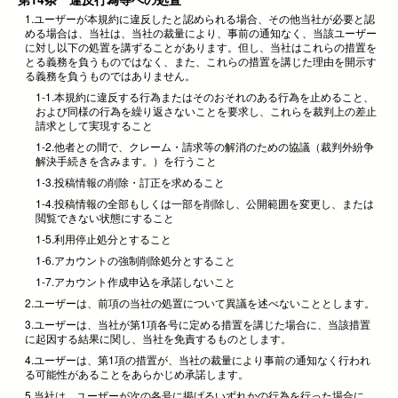
1.ユーザーが本規約に違反したと認められる場合、その他当社が必要と認
める場合は、当社は、当社の裁量により、事前の通知なく、当該ユーザー
に対し以下の処置を講ずることがあります。但し、当社はこれらの措置を
とる義務を負うものではなく、また、これらの措置を講じた理由を開示す
る義務を負うものではありません。
1-1.本規約に違反する行為またはそのおそれのある行為を止めること、
および同様の行為を繰り返さないことを要求し、これらを裁判上の差止
請求として実現すること
1-2.他者との間で、クレーム・請求等の解消のための協議（裁判外紛争
解決手続きを含みます。）を行うこと
1-3.投稿情報の削除・訂正を求めること
1-4.投稿情報の全部もしくは一部を削除し、公開範囲を変更し、または
閲覧できない状態にすること
1-5.利用停止処分とすること
1-6.アカウントの強制削除処分とすること
1-7.アカウント作成申込を承諾しないこと
2.ユーザーは、前項の当社の処置について異議を述べないこととします。
3.ユーザーは、当社が第1項各号に定める措置を講じた場合に、当該措置
に起因する結果に関し、当社を免責するものとします。
4.ユーザーは、第1項の措置が、当社の裁量により事前の通知なく行われ
る可能性があることをあらかじめ承諾します。
5.当社は、ユーザーが次の各号に掲げるいずれかの行為を行った場合に