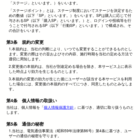
「ステージ」といいます。）をいいます。
「ステージポイント」とは、ステージ制度においてステージを決定するた
めの数値（以下「SP」といいます。）をいいます。SPは購入に応じて付
与されるSP（以下「購入SP」といいます。）と、ログインや投稿等を行
うことで付与されるSP（以下「行動SP」といいます。）で構成され、そ
の合計をいいます。
第3条 規約の変更
1.本規約は、当社の判断により、いつでも変更することができるものとし
ます。変更の際はその旨およびその内容、施行時期を当社の定める方法で
適切に周知します。
2.変更後の本規約は、当社が別途定める場合を除き、本サービス上に表示
した時点より効力を生じるものとします。
3.本規約の変更の効力が生じた後にユーザーが該当する本サービスを利用
した場合には、変更後の本規約のすべてにつき、同意したものとみなしま
す。
第4条 個人情報の取扱い
当社は、個人情報を「
個人情報保護方針
」に基づき、適切に取り扱うものと
します。
第5条 通信の秘密
1.当社は、電気通信事業法（昭和59年法律第86号）第4条に基づき、ユー
ザーの通信の秘密を守ります。