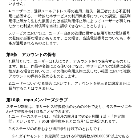
いません。
4.ユーザーは、登録メールアドレス等の盗用、紛失、第三者による不正利
用に起因する、一時的な本サービスの利用停止等についての調査、当該利
用停止等から生じた損害または当該利用停止等によってユーザーが得られ
なかった利益の補償等を当社に請求できないこととします。
5.サービスにおいては、ユーザー自身の管理に属する使用可能な電話番号
の登録が必要な場合があります。この場合、当該電話番号についても、本
条が適用されるものとします。
第9条 アカウントの保有
1.原則として、ユーザーは1人につき、アカウントを1つ保有するものとし
ます。但し、作品や名義による使い分けなど、本サービスでの活動に必要
性がある場合においては、その他の利用規約に反しない範囲において複数
アカウントの保有を認めるものとします。
2.ユーザーはいかなる場合においても、アカウントを第三者に譲渡または
貸与することはできません。
第10条 mpoメンバーズクラブ
ステージ制度は、本サービス特典提供のための区分であり、各ステージに合
わせて特典を受け取ることができます。
1.ユーザーのステージは、当該月の前月までの2ヶ月間（以下「判定期
間」といいます。）のSP獲得数をもとに当月1日に決定されます。
2.各ステージの名称および適用条件は以下のとおりです。
2-1.ダイヤモンド：判定期間におけるSP獲得数が20,000SP以上である