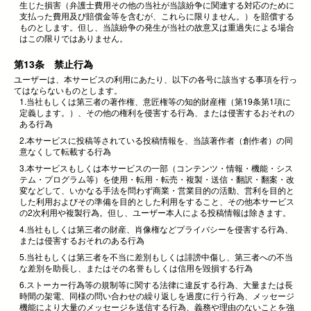
生じた損害（弁護士費用その他の当社が当該紛争に関連する対応のために
支払った費用及び賠償金等を含むが、これらに限りません。）を賠償する
ものとします。但し、当該紛争の発生が当社の故意又は重過失による場合
はこの限りではありません。
第13条 禁止行為
ユーザーは、本サービスの利用にあたり、以下の各号に該当する事項を行っ
てはならないものとします。
1.当社もしくは第三者の著作権、意匠権等の知的財産権（第19条第1項に
定義します。）、その他の権利を侵害する行為、または侵害するおそれの
ある行為
2.本サービスに投稿等されている投稿情報を、当該著作者（創作者）の同
意なくして転載する行為
3.本サービスもしくは本サービスの一部（コンテンツ・情報・機能・シス
テム・プログラム等）を使用・転用・転売・複製・送信・翻訳・翻案・改
変などして、いかなる手法を問わず商業・営業目的の活動、営利を目的と
した利用およびその準備を目的とした利用をすること、その他本サービス
の2次利用や複製行為。但し、ユーザー本人による投稿情報は除きます。
4.当社もしくは第三者の財産、肖像権などプライバシーを侵害する行為、
または侵害するおそれのある行為
5.当社もしくは第三者を不当に差別もしくは誹謗中傷し、第三者への不当
な差別を助長し、またはその名誉もしくは信用を毀損する行為
6.ストーカー行為等の規制等に関する法律に違反する行為、大量または長
時間の架電、同様の問い合わせの繰り返しを過度に行う行為、メッセージ
機能により大量のメッセージを送信する行為、義務や理由のないことを強