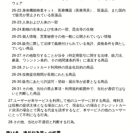
ウェア
26-22.身体機能検査キット、医療機器（医療用具）、医薬品、また国内
で販売が禁止されている医薬品
26-23.人体および人体の一部
26-24.動物の生体および生体の一部、昆虫等の生物
26-25.個人情報、営業秘密その他一般に公開されていない情報
26-26.販売に際して法律で義務付けられている免許、資格条件を満たし
ていない商品
26-27.その他取引することが法令（特定商取引に関する法律、銃刀法、
麻薬、ワシントン条約、その他関連条約等）に違反する商品
26-28.クレジットカード利用枠の現金化目的の商品
26-29.役務提供期間が長期にわたる商品
26-30.販売にあたり許認可・登録・届出等が必要となる商品
26-31.その他、当社の禁止事項・利用規約範囲外で、当社が適切ではな
いと判断した商品
27.ユーザーが本サービスを利用して他のユーザーに対する商品、権利又
は役務の提供主体となる場合において、現金払いの場合とクレジットカー
ド決済の場合とで異なる代金を請求するなど、本サービスの他のユーザー
にとって不利になる行為。
28.その他、当社が不適切と判断する行為。
第14条 違反行為等への処置