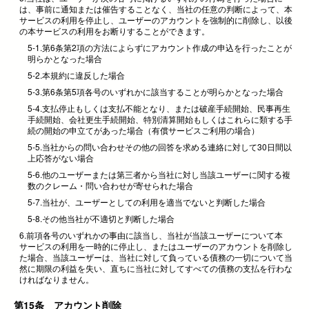
は、事前に通知または催告することなく、当社の任意の判断によって、本
サービスの利用を停止し、ユーザーのアカウントを強制的に削除し、以後
の本サービスの利用をお断りすることができます。
5-1.第6条第2項の方法によらずにアカウント作成の申込を行ったことが
明らかとなった場合
5-2.本規約に違反した場合
5-3.第6条第5項各号のいずれかに該当することが明らかとなった場合
5-4.支払停止もしくは支払不能となり、または破産手続開始、民事再生
手続開始、会社更生手続開始、特別清算開始もしくはこれらに類する手
続の開始の申立てがあった場合（有償サービスご利用の場合）
5-5.当社からの問い合わせその他の回答を求める連絡に対して30日間以
上応答がない場合
5-6.他のユーザーまたは第三者から当社に対し当該ユーザーに関する複
数のクレーム・問い合わせが寄せられた場合
5-7.当社が、ユーザーとしての利用を適当でないと判断した場合
5-8.その他当社が不適切と判断した場合
6.前項各号のいずれかの事由に該当し、当社が当該ユーザーについて本
サービスの利用を一時的に停止し、またはユーザーのアカウントを削除し
た場合、当該ユーザーは、当社に対して負っている債務の一切について当
然に期限の利益を失い、直ちに当社に対してすべての債務の支払を行わな
ければなりません。
第15条 アカウント削除