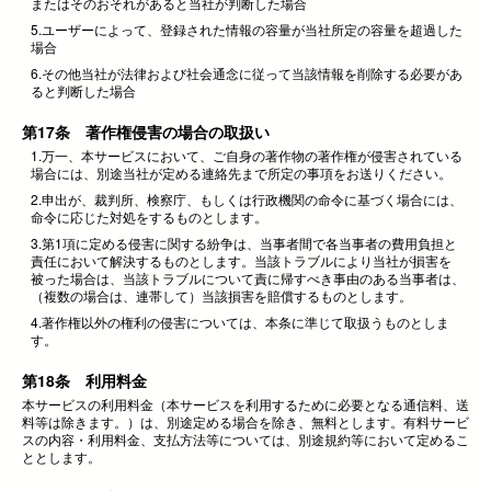
またはそのおそれがあると当社が判断した場合
5.ユーザーによって、登録された情報の容量が当社所定の容量を超過した
場合
6.その他当社が法律および社会通念に従って当該情報を削除する必要があ
ると判断した場合
第17条 著作権侵害の場合の取扱い
1.万一、本サービスにおいて、ご自身の著作物の著作権が侵害されている
場合には、別途当社が定める連絡先まで所定の事項をお送りください。
2.申出が、裁判所、検察庁、もしくは行政機関の命令に基づく場合には、
命令に応じた対処をするものとします。
3.第1項に定める侵害に関する紛争は、当事者間で各当事者の費用負担と
責任において解決するものとします。当該トラブルにより当社が損害を
被った場合は、当該トラブルについて責に帰すべき事由のある当事者は、
（複数の場合は、連帯して）当該損害を賠償するものとします。
4.著作権以外の権利の侵害については、本条に準じて取扱うものとしま
す。
第18条 利用料金
本サービスの利用料金（本サービスを利用するために必要となる通信料、送
料等は除きます。）は、別途定める場合を除き、無料とします。有料サービ
スの内容・利用料金、支払方法等については、別途規約等において定めるこ
ととします。