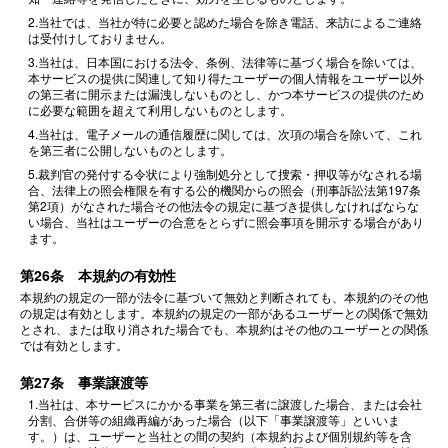
2.当社では、当社が特に必要と認めた場合を除き電話、来訪によるご連絡
は受付けしておりません。
3.当社は、日本国における法令、条例、法律等に基づく場合を除いては、
本サービスの提供に関連して知り得たユーザーの個人情報をユーザー以外
の第三者に開示または漏洩しないものとし、かつ本サービスの提供のため
に必要な範囲を超えて利用しないものとします。
4.当社は、電子メールの通信履歴に関しては、次項の場合を除いて、これ
を第三者に公開しないものとします。
5.裁判官の発付する令状により強制処分として捜索・押収等がなされる場
合、法律上の照会権限を有する公的機関からの照会（刑事訴訟法第197条
第2項）がなされた場合その他法令の規定に基づき提供しなければならな
い場合、当社はユーザーの合意をとらずに照会事項を開示する場合があり
ます。
第26条 本規約の有効性
本規約の規定の一部が法令に基づいて無効と判断されても、本規約のその他
の規定は有効とします。本規約の規定の一部があるユーザーとの関係で無効
とされ、または取り消された場合でも、本規約はその他のユーザーとの関係
では有効とします。
第27条 事業譲渡等
1.当社は、本サービスにかかる事業を第三者に譲渡した場合、または会社
分割、合併等の組織再編があった場合（以下「事業譲渡等」といいま
す。）は、ユーザーと当社との間の契約（本規約および個別規約等を含