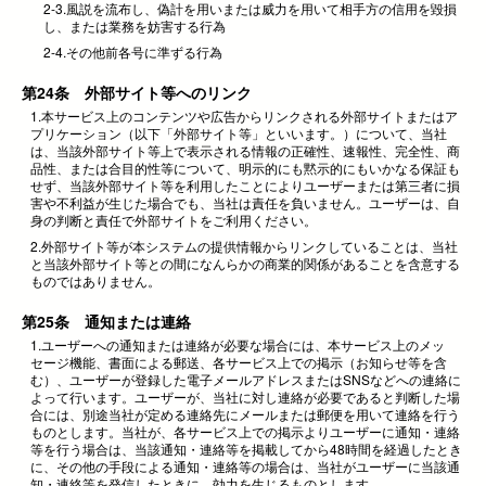
2-3.風説を流布し、偽計を用いまたは威力を用いて相手方の信用を毀損
し、または業務を妨害する行為
2-4.その他前各号に準ずる行為
第24条 外部サイト等へのリンク
1.本サービス上のコンテンツや広告からリンクされる外部サイトまたはア
プリケーション（以下「外部サイト等」といいます。）について、当社
は、当該外部サイト等上で表示される情報の正確性、速報性、完全性、商
品性、または合目的性等について、明示的にも黙示的にもいかなる保証も
せず、当該外部サイト等を利用したことによりユーザーまたは第三者に損
害や不利益が生じた場合でも、当社は責任を負いません。ユーザーは、自
身の判断と責任で外部サイトをご利用ください。
2.外部サイト等が本システムの提供情報からリンクしていることは、当社
と当該外部サイト等との間になんらかの商業的関係があることを含意する
ものではありません。
第25条 通知または連絡
1.ユーザーへの通知または連絡が必要な場合には、本サービス上のメッ
セージ機能、書面による郵送、各サービス上での掲示（お知らせ等を含
む）、ユーザーが登録した電子メールアドレスまたはSNSなどへの連絡に
よって行います。ユーザーが、当社に対し連絡が必要であると判断した場
合には、別途当社が定める連絡先にメールまたは郵便を用いて連絡を行う
ものとします。当社が、各サービス上での掲示よりユーザーに通知・連絡
等を行う場合は、当該通知・連絡等を掲載してから48時間を経過したとき
に、その他の手段による通知・連絡等の場合は、当社がユーザーに当該通
知・連絡等を発信したときに、効力を生じるものとします。