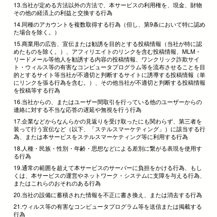
13.当社が定める方法以外の方法で、本サービスの利用権を、現金、財物
その他の経済上の利益と交換する行為
14.同種のアカウントを複数取得する行為（但し、第9条において特に認め
た場合を除く。）
15.商業用の広告、宣伝または勧誘を目的とする投稿情報（当社が特に認
めたものを除く。）、アフィリエイトのリンクを含む投稿情報、MLM・
リードメール等他人を勧誘する内容の投稿情報、ワンクリック詐欺サイ
ト・ウィルス等の有害なコンピュータプログラム等を流布させることを目
的とするサイト等当社が不適切と判断するサイトに誘導する投稿情報（単
にリンクを張る行為を含む。）、その他当社が不適切と判断する投稿情報
を投稿等する行為
16.当社からの、またはユーザー間取引を行っている他のユーザーからの
連絡に対する不当な応答の遅延や無視を行う行為
17.企業などからなんらかの見返りを受け取ったにも関わらず、第三者を
装って行う宣伝など（以下、「ステルスマーケティング」）に該当する行
為、または本サービスをステルスマーケティング等に利用する行為
18.人種・民族・性別・年齢・思想などによる差別に繋がる表現を使用す
る行為
19.通常の範囲を超えて本サービスのサーバーに負担をかける行為、もし
くは、本サービスの運営やネットワーク・システムに支障を与える行為、
またはこれらのおそれのある行為
20.当社の設備に蓄積された情報を不正に書き換え、または消去する行為
21.ウィルス等の有害なコンピュータプログラム等を送信または掲載する
行為