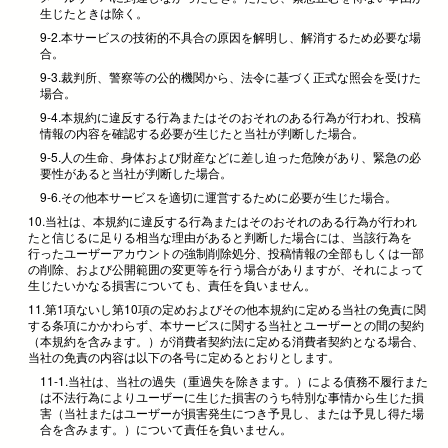
生じたときは除く。
9-2.本サービスの技術的不具合の原因を解明し、解消するため必要な場
合。
9-3.裁判所、警察等の公的機関から、法令に基づく正式な照会を受けた
場合。
9-4.本規約に違反する行為またはそのおそれのある行為が行われ、投稿
情報の内容を確認する必要が生じたと当社が判断した場合。
9-5.人の生命、身体および財産などに差し迫った危険があり、緊急の必
要性があると当社が判断した場合。
9-6.その他本サービスを適切に運営するために必要が生じた場合。
10.当社は、本規約に違反する行為またはそのおそれのある行為が行われ
たと信じるに足りる相当な理由があると判断した場合には、当該行為を
行ったユーザーアカウントの強制削除処分、投稿情報の全部もしくは一部
の削除、および公開範囲の変更等を行う場合がありますが、それによって
生じたいかなる損害についても、責任を負いません。
11.第1項ないし第10項の定めおよびその他本規約に定める当社の免責に関
する条項にかかわらず、本サービスに関する当社とユーザーとの間の契約
（本規約を含みます。）が消費者契約法に定める消費者契約となる場合、
当社の免責の内容は以下の各号に定めるとおりとします。
11-1.当社は、当社の過失（重過失を除きます。）による債務不履行また
は不法行為によりユーザーに生じた損害のうち特別な事情から生じた損
害（当社またはユーザーが損害発生につき予見し、または予見し得た場
合を含みます。）について責任を負いません。