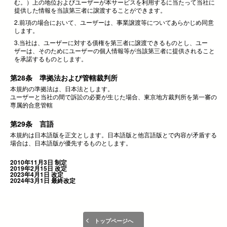
む。）上の地位およびユーザーが本サービスを利用するに当たって当社に
提供した情報を当該第三者に譲渡することができます。
2.前項の場合において、ユーザーは、事業譲渡等についてあらかじめ同意
します。
3.当社は、ユーザーに対する債権を第三者に譲渡できるものとし、ユー
ザーは、そのためにユーザーの個人情報等が当該第三者に提供されること
を承諾するものとします。
第28条 準拠法および管轄裁判所
本規約の準拠法は、日本法とします。
ユーザーと当社の間で訴訟の必要が生じた場合、東京地方裁判所を第一審の
専属的合意管轄
第29条 言語
本規約は日本語版を正文とします。日本語版と他言語版とで内容が矛盾する
場合は、日本語版が優先するものとします。
2010年11月3日 制定
2019年2月15日 改定
2023年4月1日 改定
2024年3月1日 最終改定
トップページへ