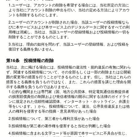
1.ユーザーは、アカウントの削除を希望する場合には、当社所定の方法に
より当社にアカウント削除の申出を行い、当社の定める方法によりアカウ
ントを削除するものとします。
2.ユーザーのアカウントが削除された場合、当該ユーザーの投稿情報なら
びに本サービスおよび本サービス上のデジタルデータに関するすべての利
用権は消滅し、当社は、当該ユーザーの登録情報および投稿情報の一切を
削除することができるものとします。
3.当社は、理由の如何を問わず、当該ユーザーの登録情報、および投稿を
復旧する義務を負いません。
第16条 投稿情報の削除
当社は、次に掲げる場合には、投稿情報の違法性・規約違反の有無に関わら
ず、関連する投稿情報について、その全部もしくは一部の削除または公開範
囲の変更等の措置を行うことができるものとします。但し、当社はこれらの
措置をとる義務を負うものではなく、また、これらの措置を講じた理由を開
示する義務を負うものではありません。
1.公的な機関または専門家（国、地方公共団体、特定電気通信役務提供者
の損害賠償責任の制限および発信者情報の開示に関する法律のガイドライ
ンに規定された信頼性確認団体、インターネット・ホットライン、弁護士
等をいいます。）から、投稿情報について、違法、公序良俗違反または他
人の権利を侵害する等の指摘・意見表明があった場合
2.投稿情報について、第三者から権利主張があった場合
3.投稿情報が第三者の著作権を侵害すると当社が判断した場合
4.投稿情報に含まれる文字コード等が原因で本サービスに不具合が生じ、