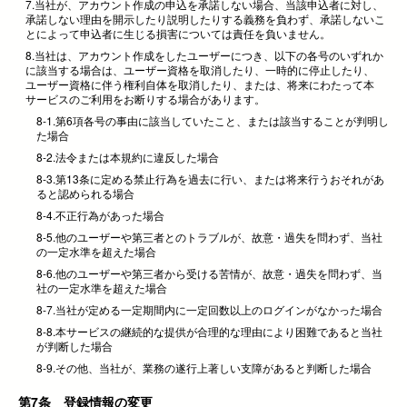
7.当社が、アカウント作成の申込を承諾しない場合、当該申込者に対し、
承諾しない理由を開示したり説明したりする義務を負わず、承諾しないこ
とによって申込者に生じる損害については責任を負いません。
8.当社は、アカウント作成をしたユーザーにつき、以下の各号のいずれか
に該当する場合は、ユーザー資格を取消したり、一時的に停止したり、
ユーザー資格に伴う権利自体を取消したり、または、将来にわたって本
サービスのご利用をお断りする場合があります。
8-1.第6項各号の事由に該当していたこと、または該当することが判明し
た場合
8-2.法令または本規約に違反した場合
8-3.第13条に定める禁止行為を過去に行い、または将来行うおそれがあ
ると認められる場合
8-4.不正行為があった場合
8-5.他のユーザーや第三者とのトラブルが、故意・過失を問わず、当社
の一定水準を超えた場合
8-6.他のユーザーや第三者から受ける苦情が、故意・過失を問わず、当
社の一定水準を超えた場合
8-7.当社が定める一定期間内に一定回数以上のログインがなかった場合
8-8.本サービスの継続的な提供が合理的な理由により困難であると当社
が判断した場合
8-9.その他、当社が、業務の遂行上著しい支障があると判断した場合
第7条 登録情報の変更