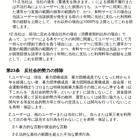
11-2.当社は、当社の過失（重過失を除きます。）による債務不履行また
は不法行為によりユーザーに生じた損害のうち、ユーザーに現実に生じ
た通常かつ直接の範囲の損害の範囲内で、かつ、有料サービスの場合は
当該ユーザーが当該損害が発生する前の１年間に当社に支払った利用料
等の総額を上限として、それ以外の場合は1000円を上限としてこれを賠
償します。
12.当社は、前項に定める場合以外の場合（消費者契約以外の場合）で
あって、ユーザーによる本サービスの利用に関連してユーザーに対して万
一何らかの理由で責任を負う場合には、ユーザーに現実に生じた通常かつ
直接の範囲の損害の範囲内で、かつ、有料サービスの場合は当該ユーザー
が損害賠償を請求する前の１年間に当社に支払った利用料等の総額を上限
として、これを賠償します。
第23条 反社会的勢力の排除
1.ユーザーは、現在、暴力団構成員、暴力団構成員でなくなった時から５
年を経過しない者、暴力団準構成員・暴力団関係企業構成員・総会屋・社
会運動等標ぼうゴロまたは特殊知能暴力集団その他これらに準ずる者（以
下これらを「反社会的勢力等」といいます）に該当しないこと、資金提供
その他を通じて反社会的勢力等の維持、運営もしくは経営に協力もしくは
関与する等反社会的勢力等と何らの交流もしくは関与を行っていないこと
を表明・保証します。
2.ユーザーは、他のユーザーまたは当社に対し、自らまたは第三者を利用
して次の各号に該当する行為を行わないことを表明・保証します。
2-1.暴力的な言動や脫迫的な言動
2-2.法的な責任の範囲を超えた不当な要求行為