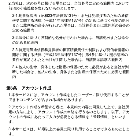
2.当社は、次の各号に掲げる場合には、当該各号に定める範囲内において
前項の守秘義務を負わないものとします。
2-1.刑事訴訟法（昭和23年法律第131号）または犯罪捜査のための通信
傍受に関する法律（平成11年法律第137号）の定めに基づく強制の処分
または裁判所の命令が行われた場合は、当該処分または裁判所の命令の
定める範囲内
2-2.法令に基づく強制的な処分が行われた場合は、当該処分または命令
の定める範囲内
2-3.特定電気通信役務提供者の損害賠償責任の制限および発信者情報の
開示に関する法律（平成13年法律第137号）第4条に基づく開示請求の
要件が充足されたと当社が判断した場合は、当該開示請求の範囲内
2-4.他人の生命、身体または財産の保護のために必要があると当社が判
断した場合は、他人の生命、身体または財産の保護のために必要な範囲
内
第6条 アカウント作成
1.本サービスには、アカウント作成をしたユーザーに限り使用することが
できるコンテンツが含まれる場合があります。
2.アカウント作成を希望する者は、本規約の内容に同意した上で、当社所
定の方法により、アカウント作成の申込を行うものとします。以下、アカ
ウントの作成にあたって入力が必要となる情報を「登録情報」といいま
す。
3.本サービスは、18歳以上の会員に限り利用することができるものとしま
す。