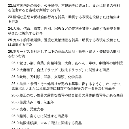
22.日本国内外の法令、公序良俗、本規約等に違反し、または他者の権利
を侵害すると当社が判断する行為
23.極端な思想や反社会的行為を賛美・助長する表現を投稿または編集す
る行為
24.人種、信条、職業、性別、宗教などの差別を賛美・助長する表現を投
稿または編集する行為
25.カルト的宗教活動、過度な政治活動を賛美・助長する表現を投稿また
は編集する行為
26.本サービスを利用して以下の商品の出品・販売・購入・登録等の取引
を行う行為
26-1.覚せい剤、麻薬、向精神薬、大麻、あへん、毒物、劇物等の禁制品
26-2.大麻種子、合法ドラッグ（脱法ドラッグ）に関連する商品
26-3.銃砲、刀剣類、武器、火薬類、化学兵器
26-4.法律・条例・その他当社が定める基準に反するような、わいせつ、
児童ポルノまたは児童虐待に相当する画像等のデータを含む商品等
26-5.修正のない性器の露骨な描写や結合部分の具体的描写等がある商品
26-6.使用済み下着、制服等
26-7.売春、児童売春
26-8.賭博、富くじに関連する商品等
26-9.無限連鎖講、マルチ商法に関連する商品