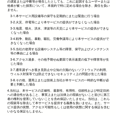
の遅延または中断等が発生したとしても、これに起因するユーザーまたは
他者が被った損害について、本規約で特に定める場合を除き、責任を負い
ません。
3-1.本サービス用設備等の保守を定期的にまたは緊急に行う場合
3-2.火災、停電等により本サービスの提供ができなくなった場合
3-3.地震、噴火、洪水、津波等の天災により本サービスの提供ができな
くなった場合
3-4.戦争、動乱、暴動、騒乱、労働争議等により本サービスの提供がで
きなくなった場合
3-5.当社の使用する設備やシステム等の障害、保守およびメンテナンス
等の事由による場合
3-6.アクセス過多、その他予期せぬ要因で表示速度の低下や障害等が生
じた場合
3-7.通常講ずべき覗き見防止や公知の欠陥のないソフトウェアの利用、
ウィルス対策等では防止できないセキュリティ上の問題が生じた場合
3-8.その他、運用上または技術上当社が本サービスの一時的な中断が必
要と判断した場合
4.当社は、本サービスの正確性、最新性、有用性、信頼性および特定目的
への適合性があること、事実上または法律上の瑕疵がないこと並びに第三
者の権利を侵害していないことを含め保証いたしません。当社は、これら
の瑕疵等を除去して本サービスを提供する義務を負いません。また、サー
ビス提供の状態、アクセス可能性もしくは使用の状態に関する保証を含む
いかなる保証もしません。