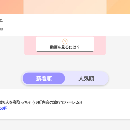
子
88
動画を見るには？
新着順
妻6人を寝取っちゃう♪町内会の旅行でハーレムH
150円