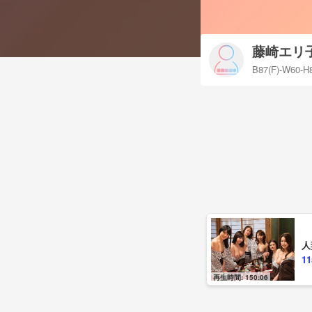
藤崎エリ
B87(F)-W60-H
人
1
再生時間: 150:06