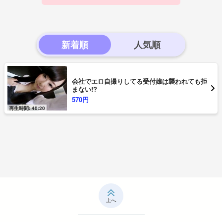
新着順
会社でエロ自撮りしてる受付嬢は襲われても拒
まない!?
570円
再生時間: 40:20
上へ