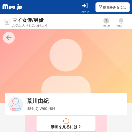
動画をみるには
ログイン
マイ女優/男優
お気に入りをみつけよう
使い方
おしらせ
荒川由紀
B84(D)-W60-H84
動画を見るには？