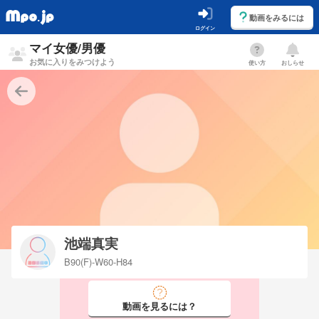
動画をみるには
ログイン
マイ女優/男優
お気に入りをみつけよう
使い方
おしらせ
池端真実
B90(F)-W60-H84
動画を見るには？