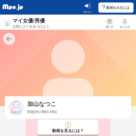
動画をみるには
ログイン
マイ女優/男優
お気に入りをみつけよう
使い方
おしらせ
加山なつこ
B98(H)-W60-H93
動画を見るには？