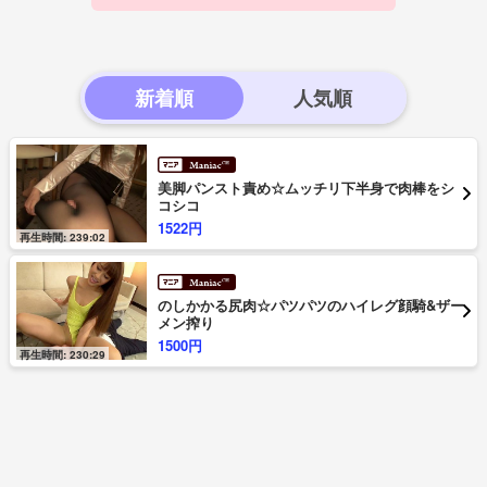
新着順
美脚パンスト責め☆ムッチリ下半身で肉棒をシ
コシコ
1522円
再生時間: 239:02
のしかかる尻肉☆パツパツのハイレグ顔騎&ザー
メン搾り
1500円
再生時間: 230:29